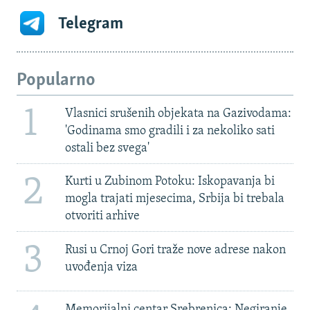
Telegram
Popularno
1
Vlasnici srušenih objekata na Gazivodama:
'Godinama smo gradili i za nekoliko sati
ostali bez svega'
2
Kurti u Zubinom Potoku: Iskopavanja bi
mogla trajati mjesecima, Srbija bi trebala
otvoriti arhive
3
Rusi u Crnoj Gori traže nove adrese nakon
uvođenja viza
Memorijalni centar Srebrenica: Negiranje