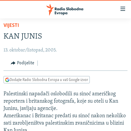
Dostupni
linkovi
Pređite
VIJESTI
na
VIJESTI
KAN JUNIS
glavni
BOSNA I HERCEGOVINA
sadržaj
13. oktobar/listopad, 2005.
SRBIJA
Pređite
na
KOSOVO
Podijelite
glavnu
CRNA GORA
navigaciju
Dodajte Radio Slobodna Evropa u vaš Google izvor
Pređite
VIZUELNO
na
Palestinski napadači oslobodili su sinoć američkog
PODCASTI
VIDEO
pretragu
reportera i britanskog fotografa, koje su oteli u Kan
RAT U UKRAJINI
FOTOGALERIJE
Junisu, javljaju agencije.
KINA NA BALKANU
Amerikanac i Britanac predati su sinoć nakon nekoliko
INFOGRAFIKE
sati zarobljeništva palestinskim zvaničnicima u blizini
RSE PRIČE IZ SVIJETA
Kan Junisa.