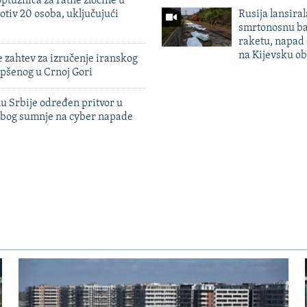
ptužnica za ratne zločine u
otiv 20 osoba, uključujući
Rusija lansiral
smrtonosnu ba
raketu, napad
na Kijevsku ob
 zahtev za izručenje iranskog
pšenog u Crnoj Gori
u Srbije određen pritvor u
zbog sumnje na cyber napade