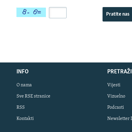
Pratite nas
INFO
PRETRAŽI
O nama
Vijesti
Sve RSE stranice
Vizuelno
PRATITE NAS
RSS
Podcasti
Kontakti
Newsletter
Sve RFE/RL stranice