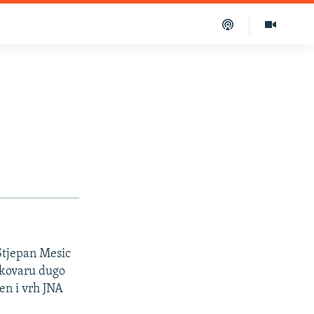
Stjepan Mesic
Vukovaru dugo
zen i vrh JNA