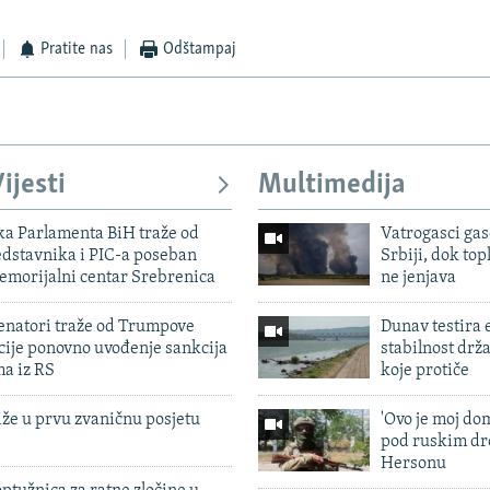
Pratite nas
Odštampaj
ijesti
Multimedija
ka Parlamenta BiH traže od
Vatrogasci gas
edstavnika i PIC-a poseban
Srbiji, dok topl
emorijalni centar Srebrenica
ne jenjava
enatori traže od Trumpove
Dunav testira
cije ponovno uvođenje sankcija
stabilnost drž
ma iz RS
koje protiče
iže u prvu zvaničnu posjetu
'Ovo je moj dom
pod ruskim dr
Hersonu