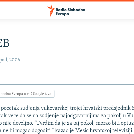
EB
opad, 2005.
obodna Evropa u vaš Google izvor
pocetak sudjenja vukovarskoj trojci hrvatski predsjednik 
torak vece da se na sudjenje najodgovornijima za pokolj u 
to nije dovoljno. “Tvrdim da je za taj pokolj morao biti optu
a ne bi mogao dogoditi “ kazao je Mesic hrvatskoj televiziji.