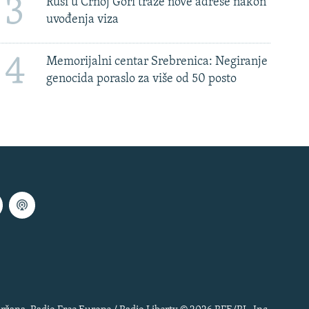
3
Rusi u Crnoj Gori traže nove adrese nakon
uvođenja viza
4
Memorijalni centar Srebrenica: Negiranje
genocida poraslo za više od 50 posto