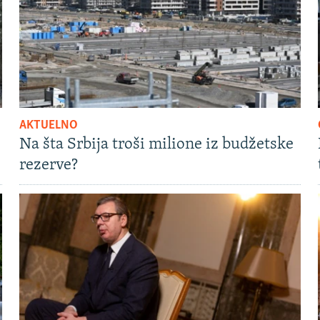
AKTUELNO
Na šta Srbija troši milione iz budžetske
rezerve?