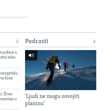
Podcasti
e požare u
otni talas
 energetsku
ava kroz
': Život
'Ljudi ne mogu osvojiti
onovima u
planinu'