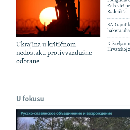
Podignuta o
Đakovici pr
Radoičića
SAD uputile
hakera uha
Ukrajina u kritičnom
Državljanin
Hrvatskoj 
nedostaku protivvazdušne
odbrane
U fokusu