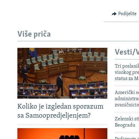
ISPRIČAJ MI
DNEVNO@RSE
Podijelite
SPECIJALI RSE
Više priča
VIŠE OD NASLOVA
GENOCID U SREBRENICI
Vesti/V
POPLAVE I KLIZIŠTA U BIH 2024.
Tri poslani
TV LIBERTY
visokog pr
status za M
POST SCRIPTUM
MOJA EVROPA
Američki s
administra
TRI DECENIJE OD RATA U BIH
zvaničnici
Koliko je izgledan sporazum
SVE KARTE DEJTONA
sa Samoopredjeljenjem?
Zelenski st
NASTANAK I RASPAD JUGOSLAVIJE
Beogradu