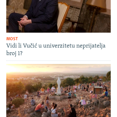
MOST
Vidi li Vučić u univerzitetu neprijatelja
broj 1?