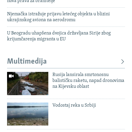
nova prava za branitelje
Njemačka istražuje prijavu letećeg objekta u blizini
ukrajinskog aviona na aerodromu
U Beogradu uhapšena dvojica državljana Sirije zbog
krijumčarenja migranta u EU
Multimedija
Rusija lansirala smrtonosnu
balističku raketu, napad dronovima
na Kijevsku oblast
Vodostaj reka u Srbiji