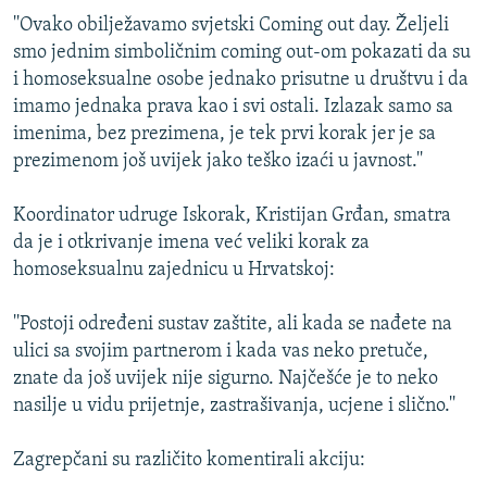
ISPRIČAJ MI
''Ovako obilježavamo svjetski Coming out day. Željeli
smo jednim simboličnim coming out-om pokazati da su
DNEVNO@RSE
i homoseksualne osobe jednako prisutne u društvu i da
SPECIJALI RSE
imamo jednaka prava kao i svi ostali. Izlazak samo sa
imenima, bez prezimena, je tek prvi korak jer je sa
VIŠE OD NASLOVA
PRATITE NAS
prezimenom još uvijek jako teško izaći u javnost.''
GENOCID U SREBRENICI
Koordinator udruge Iskorak, Kristijan Grđan, smatra
POPLAVE I KLIZIŠTA U BIH 2024.
da je i otkrivanje imena već veliki korak za
TV LIBERTY
Sve RFE/RL stranice
homoseksualnu zajednicu u Hrvatskoj:
POST SCRIPTUM
''Postoji određeni sustav zaštite, ali kada se nađete na
MOJA EVROPA
ulici sa svojim partnerom i kada vas neko pretuče,
TRI DECENIJE OD RATA U BIH
znate da još uvijek nije sigurno. Najčešće je to neko
nasilje u vidu prijetnje, zastrašivanja, ucjene i slično.''
SVE KARTE DEJTONA
NASTANAK I RASPAD JUGOSLAVIJE
Zagrepčani su različito komentirali akciju: