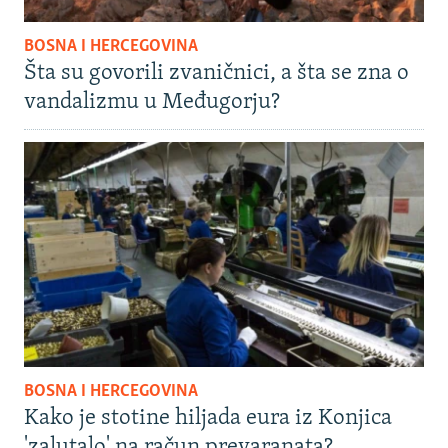
BOSNA I HERCEGOVINA
Šta su govorili zvaničnici, a šta se zna o
vandalizmu u Međugorju?
BOSNA I HERCEGOVINA
Kako je stotine hiljada eura iz Konjica
'zalutalo' na račun prevaranata?