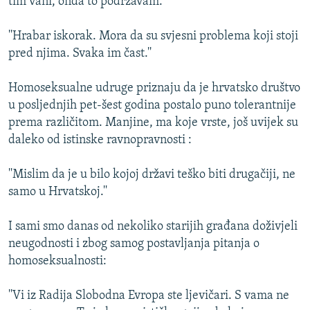
tim vani, onda to podržavam.''
''Hrabar iskorak. Mora da su svjesni problema koji stoji
pred njima. Svaka im čast.''
Homoseksualne udruge priznaju da je hrvatsko društvo
u posljednjih pet-šest godina postalo puno tolerantnije
prema različitom. Manjine, ma koje vrste, još uvijek su
daleko od istinske ravnopravnosti :
''Mislim da je u bilo kojoj državi teško biti drugačiji, ne
samo u Hrvatskoj.''
I sami smo danas od nekoliko starijih građana doživjeli
neugodnosti i zbog samog postavljanja pitanja o
homoseksualnosti:
''Vi iz Radija Slobodna Evropa ste ljevičari. S vama ne