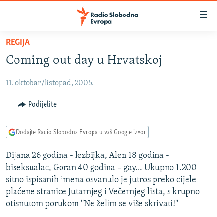
Dostupni
linkovi
Pređite
REGIJA
na
VIJESTI
Coming out day u Hrvatskoj
glavni
BOSNA I HERCEGOVINA
sadržaj
11. oktobar/listopad, 2005.
SRBIJA
Pređite
na
KOSOVO
Podijelite
glavnu
CRNA GORA
navigaciju
Dodajte Radio Slobodna Evropa u vaš Google izvor
Pređite
VIZUELNO
na
Dijana 26 godina - lezbijka, Alen 18 godina -
PODCASTI
VIDEO
pretragu
biseksualac, Goran 40 godina – gay... Ukupno 1.200
RAT U UKRAJINI
FOTOGALERIJE
sitno ispisanih imena osvanulo je jutros preko cijele
KINA NA BALKANU
plaćene stranice Jutarnjeg i Večernjeg lista, s krupno
INFOGRAFIKE
otisnutom porukom ''Ne želim se više skrivati!''
RSE PRIČE IZ SVIJETA