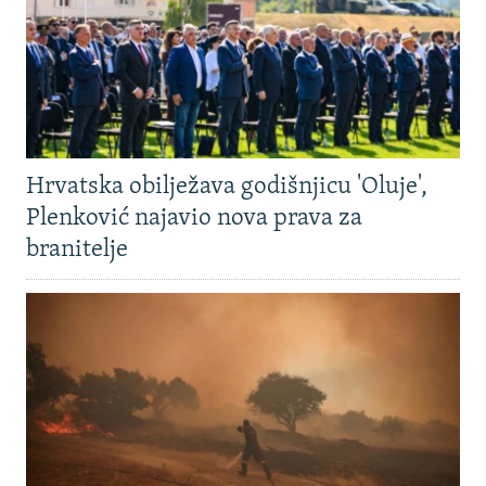
Hrvatska obilježava godišnjicu 'Oluje',
Plenković najavio nova prava za
branitelje