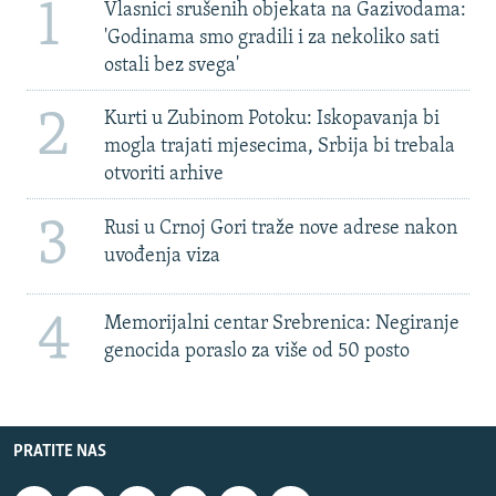
1
Vlasnici srušenih objekata na Gazivodama:
'Godinama smo gradili i za nekoliko sati
ostali bez svega'
2
Kurti u Zubinom Potoku: Iskopavanja bi
mogla trajati mjesecima, Srbija bi trebala
otvoriti arhive
3
Rusi u Crnoj Gori traže nove adrese nakon
uvođenja viza
4
Memorijalni centar Srebrenica: Negiranje
genocida poraslo za više od 50 posto
PRATITE NAS