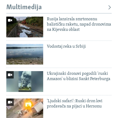
Multimedija
Rusija lansirala smrtonosnu
balističku raketu, napad dronovima
na Kijevsku oblast
Vodostaj reka u Srbiji
Ukrajinski dronovi pogodili 'ruski
Amazon' u blizini Sankt Peterburga
'Ljudski safari': Ruski dron lovi
prodavača na pijaci u Hersonu