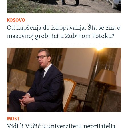
KOSOVO
Od hapšenja do iskopavanja: Šta se zna o
masovnoj grobnici u Zubinom Potoku?
MOST
Vidi li Vučić u univerzitetu neprijatelja