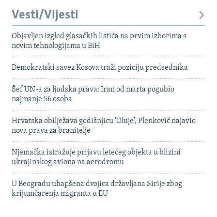
Vesti/Vijesti
Objavljen izgled glasačkih listića na prvim izborima s
novim tehnologijama u BiH
Demokratski savez Kosova traži poziciju predsednika
Šef UN-a za ljudska prava: Iran od marta pogubio
najmanje 56 osoba
Hrvatska obilježava godišnjicu 'Oluje', Plenković najavio
nova prava za branitelje
Njemačka istražuje prijavu letećeg objekta u blizini
ukrajinskog aviona na aerodromu
U Beogradu uhapšena dvojica državljana Sirije zbog
krijumčarenja migranta u EU