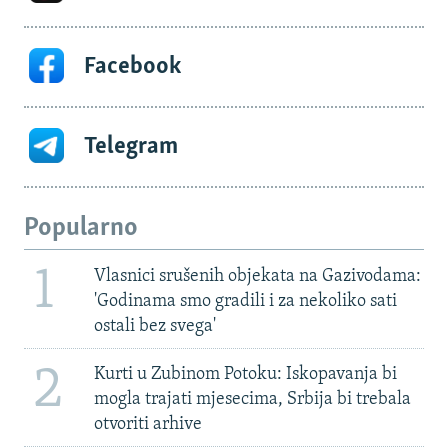
Facebook
Telegram
Popularno
1
Vlasnici srušenih objekata na Gazivodama:
'Godinama smo gradili i za nekoliko sati
ostali bez svega'
2
Kurti u Zubinom Potoku: Iskopavanja bi
mogla trajati mjesecima, Srbija bi trebala
otvoriti arhive