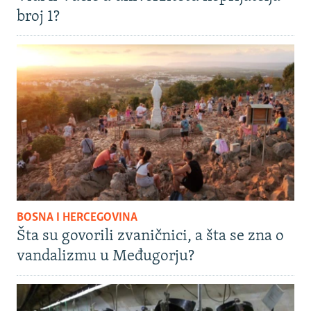
broj 1?
BOSNA I HERCEGOVINA
Šta su govorili zvaničnici, a šta se zna o
vandalizmu u Međugorju?