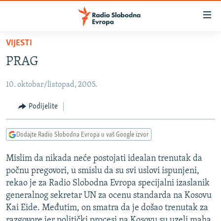
Dostupni
linkovi
Pređite
VIJESTI
na
VIJESTI
PRAG
glavni
BOSNA I HERCEGOVINA
sadržaj
10. oktobar/listopad, 2005.
SRBIJA
Pređite
na
KOSOVO
Podijelite
glavnu
CRNA GORA
navigaciju
Dodajte Radio Slobodna Evropa u vaš Google izvor
Pređite
VIZUELNO
na
Mislim da nikada neće postojati idealan trenutak da
PODCASTI
VIDEO
pretragu
počnu pregovori, u smislu da su svi uslovi ispunjeni,
RAT U UKRAJINI
FOTOGALERIJE
rekao je za Radio Slobodna Evropa specijalni izaslanik
KINA NA BALKANU
generalnog sekretar UN za ocenu standarda na Kosovu
INFOGRAFIKE
Kai Eide. Međutim, on smatra da je došao trenutak za
RSE PRIČE IZ SVIJETA
razgovore jer politički procesi na Kosovu su uzeli maha