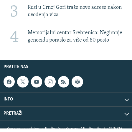
3
Rusi u Crnoj Gori traže nove adrese nakon
uvođenja viza
4
Memorijalni centar Srebrenica: Negiranje
genocida poraslo za više od 50 posto
PRATITE NAS
INFO
PRETRAŽI
Sva prava zadržana. Radio Free Europe / Radio Liberty © 2026