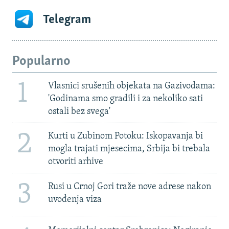
Telegram
Popularno
1
Vlasnici srušenih objekata na Gazivodama:
'Godinama smo gradili i za nekoliko sati
ostali bez svega'
2
Kurti u Zubinom Potoku: Iskopavanja bi
mogla trajati mjesecima, Srbija bi trebala
otvoriti arhive
3
Rusi u Crnoj Gori traže nove adrese nakon
uvođenja viza