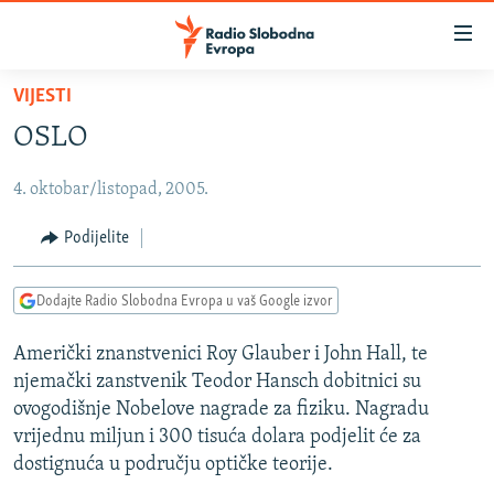
Dostupni
linkovi
Pređite
VIJESTI
na
VIJESTI
OSLO
glavni
BOSNA I HERCEGOVINA
sadržaj
4. oktobar/listopad, 2005.
SRBIJA
Pređite
na
KOSOVO
Podijelite
glavnu
CRNA GORA
navigaciju
Dodajte Radio Slobodna Evropa u vaš Google izvor
Pređite
VIZUELNO
na
Američki znanstvenici Roy Glauber i John Hall, te
PODCASTI
VIDEO
pretragu
njemački zanstvenik Teodor Hansch dobitnici su
RAT U UKRAJINI
FOTOGALERIJE
ovogodišnje Nobelove nagrade za fiziku. Nagradu
KINA NA BALKANU
vrijednu miljun i 300 tisuća dolara podjelit će za
INFOGRAFIKE
dostignuća u području optičke teorije.
RSE PRIČE IZ SVIJETA