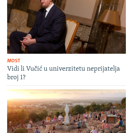
MOST
Vidi li Vučić u univerzitetu neprijatelja
broj 1?