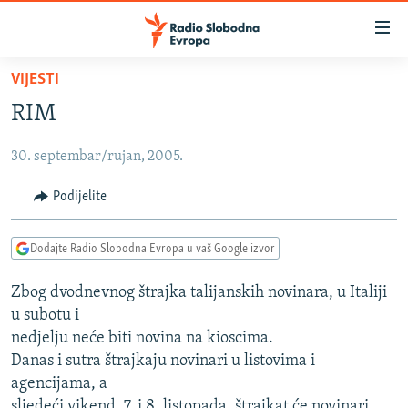
Dostupni
linkovi
Pređite
VIJESTI
na
VIJESTI
RIM
glavni
BOSNA I HERCEGOVINA
sadržaj
30. septembar/rujan, 2005.
SRBIJA
Pređite
na
KOSOVO
Podijelite
glavnu
CRNA GORA
navigaciju
Dodajte Radio Slobodna Evropa u vaš Google izvor
Pređite
VIZUELNO
na
Zbog dvodnevnog štrajka talijanskih novinara, u Italiji
PODCASTI
VIDEO
pretragu
u subotu i
RAT U UKRAJINI
FOTOGALERIJE
nedjelju neće biti novina na kioscima.
KINA NA BALKANU
Danas i sutra štrajkaju novinari u listovima i
INFOGRAFIKE
agencijama, a
RSE PRIČE IZ SVIJETA
sljedeći vikend, 7. i 8. listopada, štrajkat će novinari