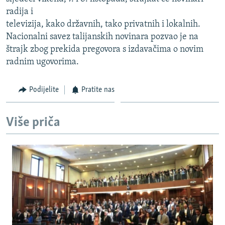
ISPRIČAJ MI
radija i
televizija, kako državnih, tako privatnih i lokalnih.
DNEVNO@RSE
Nacionalni savez talijanskih novinara pozvao je na
SPECIJALI RSE
štrajk zbog prekida pregovora s izdavačima o novim
radnim ugovorima.
VIŠE OD NASLOVA
PRATITE NAS
GENOCID U SREBRENICI
Podijelite
Pratite nas
POPLAVE I KLIZIŠTA U BIH 2024.
TV LIBERTY
Sve RFE/RL stranice
Više priča
POST SCRIPTUM
MOJA EVROPA
TRI DECENIJE OD RATA U BIH
SVE KARTE DEJTONA
NASTANAK I RASPAD JUGOSLAVIJE