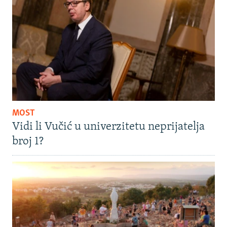
MOST
Vidi li Vučić u univerzitetu neprijatelja
broj 1?