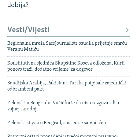
dobija?
Vesti/Vijesti
Regionalna mreža SafeJournalists osudila prijetnje smrću
Veranu Matiću
Konstitutivna sjednica Skupštine Kosova odložena, Kurti
ponovo traži 'dodatno vrijeme' za dogovor
Saudijska Arabija, Pakistan i Turska potpisale zajednički
odbrambeni pakt
Zelenski u Beogradu, Vučić kaže da nisu razgovarali o
vojnoj saradnji
Zelenski stigao u Beograd, susreo se sa Vučićem
Posmrtni ostaci pronađeni u trećoj mogućoj masovnoj