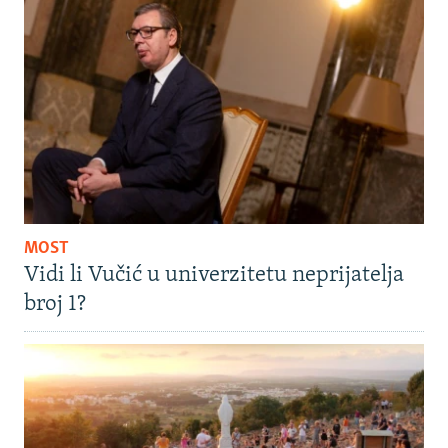
MOST
Vidi li Vučić u univerzitetu neprijatelja
broj 1?