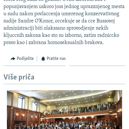
ISPRIČAJ MI
popunjavanjem uskoro joss jednog uprazznjenog mesta
u sudu nakon povlaccenja umerenog konzervativnog
DNEVNO@RSE
sudije Sandre O'Konor, occekuje se da cce Bussovoj
SPECIJALI RSE
administraciji biti olakssano sprovodjenje nekih
kljuccnih zakona kao sto su izborno, zatim radniccko
VIŠE OD NASLOVA
PRATITE NAS
pravo kao i zabrana homoseksualnih brakova.
GENOCID U SREBRENICI
POPLAVE I KLIZIŠTA U BIH 2024.
Podijelite
Pratite nas
TV LIBERTY
Sve RFE/RL stranice
Više priča
POST SCRIPTUM
MOJA EVROPA
TRI DECENIJE OD RATA U BIH
SVE KARTE DEJTONA
NASTANAK I RASPAD JUGOSLAVIJE