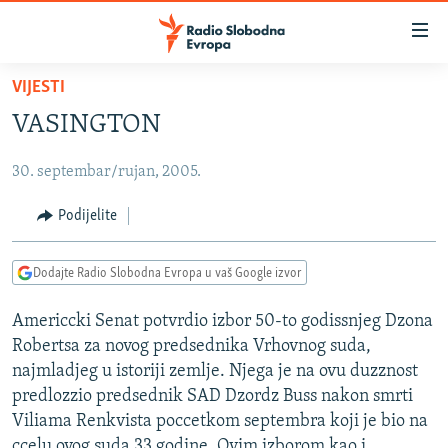
Dostupni
linkovi
Pređite
VIJESTI
na
VIJESTI
VASINGTON
glavni
BOSNA I HERCEGOVINA
sadržaj
30. septembar/rujan, 2005.
SRBIJA
Pređite
na
KOSOVO
Podijelite
glavnu
CRNA GORA
navigaciju
Dodajte Radio Slobodna Evropa u vaš Google izvor
Pređite
VIZUELNO
na
Americcki Senat potvrdio izbor 50-to godissnjeg Dzona
PODCASTI
VIDEO
pretragu
Robertsa za novog predsednika Vrhovnog suda,
RAT U UKRAJINI
FOTOGALERIJE
najmladjeg u istoriji zemlje. Njega je na ovu duzznost
KINA NA BALKANU
predlozzio predsednik SAD Dzordz Buss nakon smrti
INFOGRAFIKE
Viliama Renkvista poccetkom septembra koji je bio na
RSE PRIČE IZ SVIJETA
ccelu ovog suda 33 godine. Ovim izborom kao i