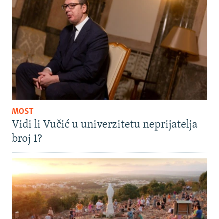
MOST
Vidi li Vučić u univerzitetu neprijatelja
broj 1?