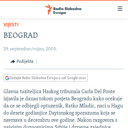
Dostupni
linkovi
Pređite
VIJESTI
na
VIJESTI
BEOGRAD
glavni
BOSNA I HERCEGOVINA
sadržaj
29. septembar/rujan, 2005.
SRBIJA
Pređite
na
KOSOVO
Podijelite
glavnu
CRNA GORA
navigaciju
Dodajte Radio Slobodna Evropa u vaš Google izvor
Pređite
VIZUELNO
na
Glavna tuziteljica Haskog tribunala Carla Del Ponte
PODCASTI
VIDEO
pretragu
izjavila je danas tokom posjeta Beogradu kako ocekuje
RAT U UKRAJINI
FOTOGALERIJE
da ce se odbjegli optuzenik, Ratko Mladic, naci u Hagu
KINA NA BALKANU
do desete godisnjice Daytonskog sporazuma koja se
INFOGRAFIKE
navrsava u decembru ove godine. Nakon razgovora s
RSE PRIČE IZ SVIJETA
najvisim duznosnicima Srbije i drzavne zajednice