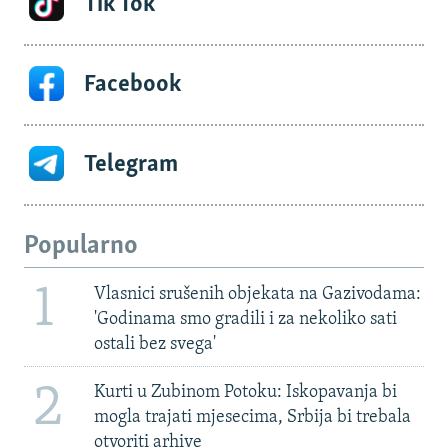
Tik Tok
Facebook
Telegram
Popularno
1
Vlasnici srušenih objekata na Gazivodama:
'Godinama smo gradili i za nekoliko sati
ostali bez svega'
2
Kurti u Zubinom Potoku: Iskopavanja bi
mogla trajati mjesecima, Srbija bi trebala
otvoriti arhive