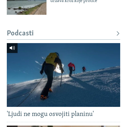
država kroz koje protiče
Podcasti
'Ljudi ne mogu osvojiti planinu'