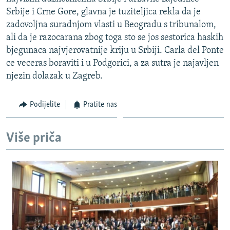
ISPRIČAJ MI
Srbije i Crne Gore, glavna je tuziteljica rekla da je
zadovoljna suradnjom vlasti u Beogradu s tribunalom,
DNEVNO@RSE
ali da je razocarana zbog toga sto se jos sestorica haskih
SPECIJALI RSE
bjegunaca najvjerovatnije kriju u Srbiji. Carla del Ponte
ce veceras boraviti i u Podgorici, a za sutra je najavljen
VIŠE OD NASLOVA
PRATITE NAS
njezin dolazak u Zagreb.
GENOCID U SREBRENICI
POPLAVE I KLIZIŠTA U BIH 2024.
Podijelite
Pratite nas
TV LIBERTY
Sve RFE/RL stranice
Više priča
POST SCRIPTUM
MOJA EVROPA
TRI DECENIJE OD RATA U BIH
SVE KARTE DEJTONA
NASTANAK I RASPAD JUGOSLAVIJE