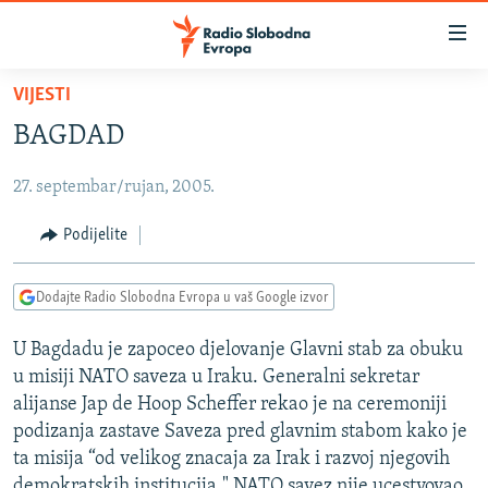
Dostupni
linkovi
Pređite
VIJESTI
na
VIJESTI
BAGDAD
glavni
BOSNA I HERCEGOVINA
sadržaj
27. septembar/rujan, 2005.
SRBIJA
Pređite
na
KOSOVO
Podijelite
glavnu
CRNA GORA
navigaciju
Dodajte Radio Slobodna Evropa u vaš Google izvor
Pređite
VIZUELNO
na
U Bagdadu je zapoceo djelovanje Glavni stab za obuku
PODCASTI
VIDEO
pretragu
u misiji NATO saveza u Iraku. Generalni sekretar
RAT U UKRAJINI
FOTOGALERIJE
alijanse Jap de Hoop Scheffer rekao je na ceremoniji
KINA NA BALKANU
podizanja zastave Saveza pred glavnim stabom kako je
INFOGRAFIKE
ta misija “od velikog znacaja za Irak i razvoj njegovih
RSE PRIČE IZ SVIJETA
demokratskih institucija." NATO savez nije ucestvovao