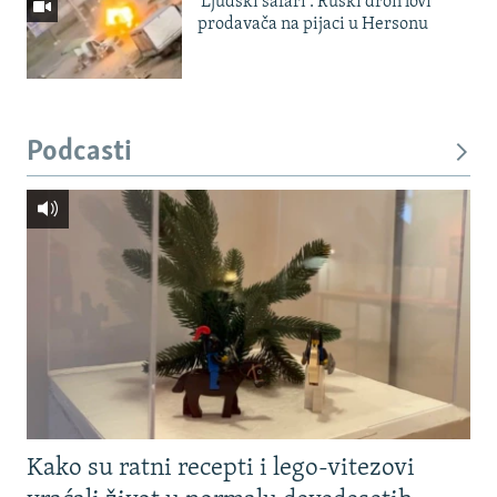
'Ljudski safari': Ruski dron lovi
prodavača na pijaci u Hersonu
Podcasti
Kako su ratni recepti i lego-vitezovi