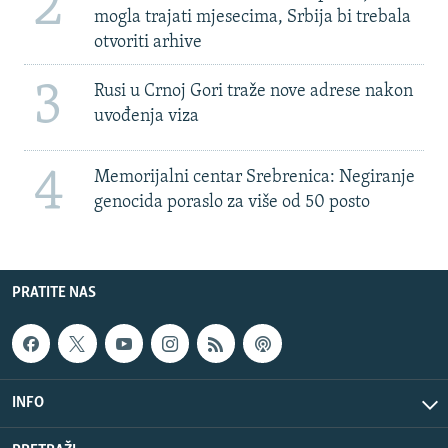
2
mogla trajati mjesecima, Srbija bi trebala
otvoriti arhive
3
Rusi u Crnoj Gori traže nove adrese nakon
uvođenja viza
4
Memorijalni centar Srebrenica: Negiranje
genocida poraslo za više od 50 posto
PRATITE NAS
INFO