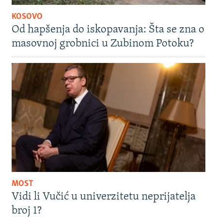
KOSOVO
Od hapšenja do iskopavanja: Šta se zna o
masovnoj grobnici u Zubinom Potoku?
MOST
Vidi li Vučić u univerzitetu neprijatelja
broj 1?