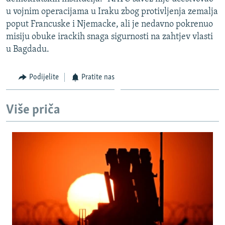
ISPRIČAJ MI
u vojnim operacijama u Iraku zbog protivljenja zemalja
poput Francuske i Njemacke, ali je nedavno pokrenuo
DNEVNO@RSE
misiju obuke irackih snaga sigurnosti na zahtjev vlasti
SPECIJALI RSE
u Bagdadu.
VIŠE OD NASLOVA
PRATITE NAS
Podijelite
Pratite nas
GENOCID U SREBRENICI
POPLAVE I KLIZIŠTA U BIH 2024.
Više priča
TV LIBERTY
Sve RFE/RL stranice
POST SCRIPTUM
MOJA EVROPA
TRI DECENIJE OD RATA U BIH
SVE KARTE DEJTONA
NASTANAK I RASPAD JUGOSLAVIJE