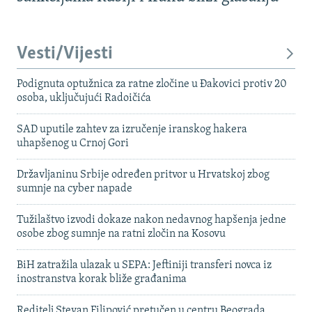
Vesti/Vijesti
Podignuta optužnica za ratne zločine u Đakovici protiv 20
osoba, uključujući Radoičića
SAD uputile zahtev za izručenje iranskog hakera
uhapšenog u Crnoj Gori
Državljaninu Srbije određen pritvor u Hrvatskoj zbog
sumnje na cyber napade
Tužilaštvo izvodi dokaze nakon nedavnog hapšenja jedne
osobe zbog sumnje na ratni zločin na Kosovu
BiH zatražila ulazak u SEPA: Jeftiniji transferi novca iz
inostranstva korak bliže građanima
Reditelj Stevan Filipović pretučen u centru Beograda,