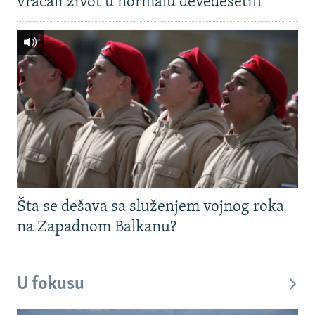
vraćali život u normalu devedesetih
Šta se dešava sa služenjem vojnog roka
na Zapadnom Balkanu?
U fokusu