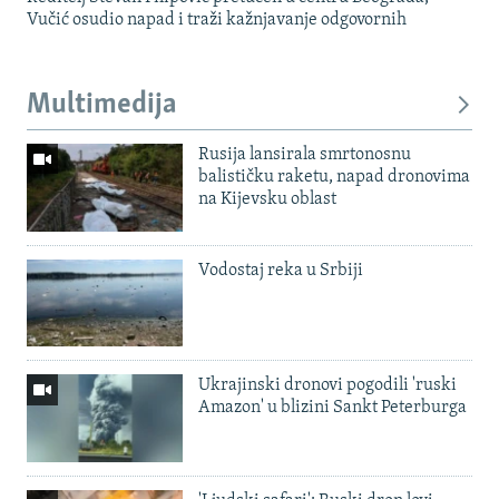
Vučić osudio napad i traži kažnjavanje odgovornih
Multimedija
Rusija lansirala smrtonosnu
balističku raketu, napad dronovima
na Kijevsku oblast
Vodostaj reka u Srbiji
Ukrajinski dronovi pogodili 'ruski
Amazon' u blizini Sankt Peterburga