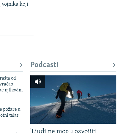
 vojnika koji
Podcasti
rašta od
 vraćao
ke njihovim
e požare u
otni talas
'Ljudi ne mogu osvojiti