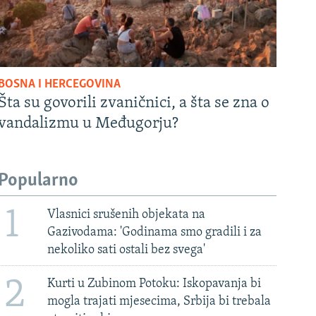
BOSNA I HERCEGOVINA
Šta su govorili zvaničnici, a šta se zna o
vandalizmu u Međugorju?
Popularno
1
Vlasnici srušenih objekata na
Gazivodama: 'Godinama smo gradili i za
nekoliko sati ostali bez svega'
2
Kurti u Zubinom Potoku: Iskopavanja bi
mogla trajati mjesecima, Srbija bi trebala