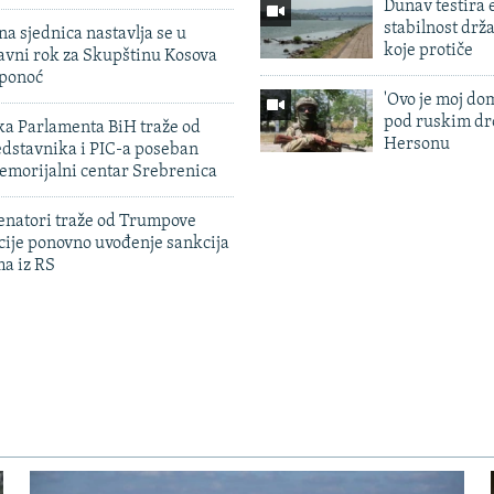
Dunav testira
stabilnost drž
na sjednica nastavlja se u
koje protiče
avni rok za Skupštinu Kosova
 ponoć
'Ovo je moj dom
pod ruskim dr
ka Parlamenta BiH traže od
Hersonu
edstavnika i PIC-a poseban
emorijalni centar Srebrenica
enatori traže od Trumpove
cije ponovno uvođenje sankcija
ma iz RS