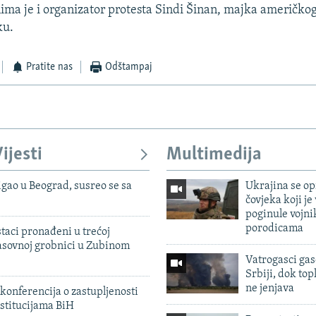
a je i organizator protesta Sindi Šinan, majka američkog
ku.
Pratite nas
Odštampaj
ijesti
Multimedija
igao u Beograd, susreo se sa
Ukrajina se op
čovjeka koji je
poginule vojni
porodicama
taci pronađeni u trećoj
sovnoj grobnici u Zubinom
Vatrogasci gas
Srbiji, dok topl
ne jenjava
konferencija o zastupljenosti
stitucijama BiH