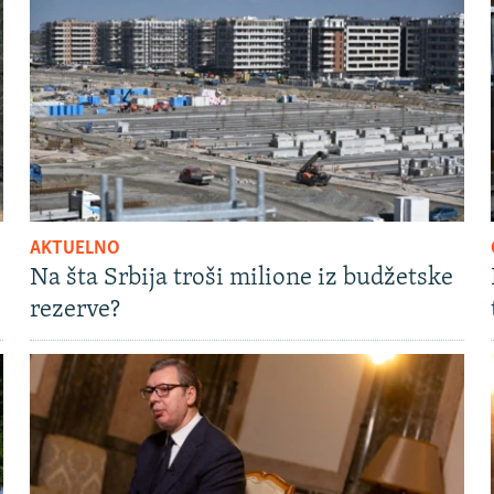
AKTUELNO
Na šta Srbija troši milione iz budžetske
rezerve?