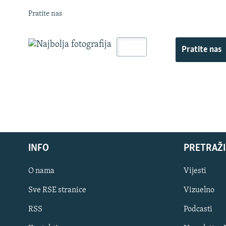
Pratite nas
Pratite nas
INFO
PRETRAŽI
O nama
Vijesti
Sve RSE stranice
Vizuelno
PRATITE NAS
RSS
Podcasti