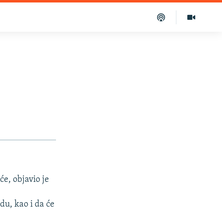
će, objavio je
du, kao i da će