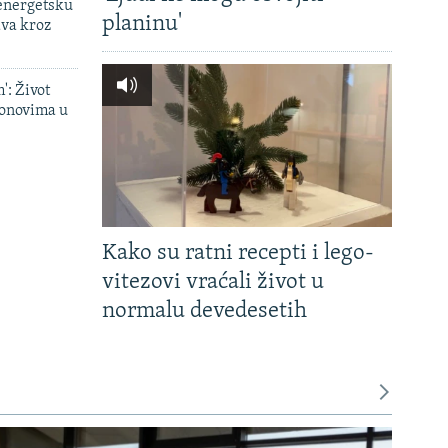
 energetsku
planinu'
ava kroz
': Život
onovima u
Kako su ratni recepti i lego-
vitezovi vraćali život u
normalu devedesetih