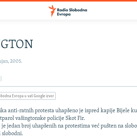
NGTON
ujan, 2005.
obodna Evropa u vaš Google izvor
ka anti-ratnih protesta uhapšeno je ispred kapije Bijele ku
tparol vašingtonske policije Skot Fir.
 je jedan broj uhapšenih na protestima već pušten na slobo
i slobodni.