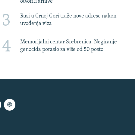
otvoriti arhive
3
Rusi u Crnoj Gori traže nove adrese nakon
uvođenja viza
4
Memorijalni centar Srebrenica: Negiranje
genocida poraslo za više od 50 posto