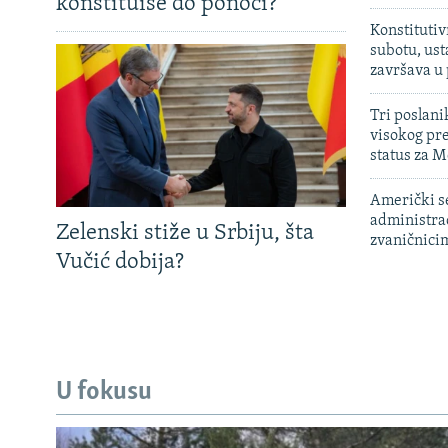
konstituiše do ponoći?
Konstitutiv
subotu, ust
završava u
Tri poslani
visokog pr
status za M
Američki s
administra
Zelenski stiže u Srbiju, šta
zvaničnici
Vučić dobija?
U fokusu