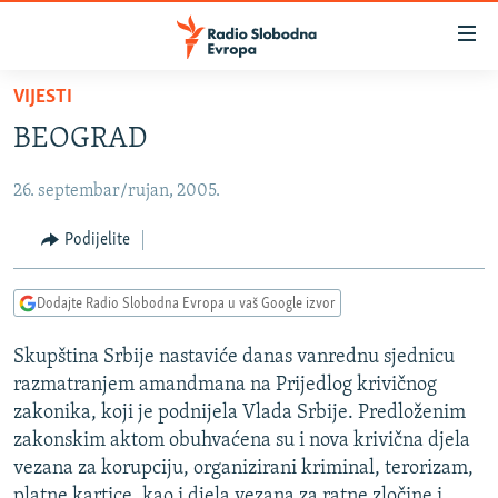
Dostupni
linkovi
Pređite
VIJESTI
na
VIJESTI
BEOGRAD
glavni
BOSNA I HERCEGOVINA
sadržaj
26. septembar/rujan, 2005.
SRBIJA
Pređite
na
KOSOVO
Podijelite
glavnu
CRNA GORA
navigaciju
Dodajte Radio Slobodna Evropa u vaš Google izvor
Pređite
VIZUELNO
na
Skupština Srbije nastaviće danas vanrednu sjednicu
PODCASTI
VIDEO
pretragu
razmatranjem amandmana na Prijedlog krivičnog
RAT U UKRAJINI
FOTOGALERIJE
zakonika, koji je podnijela Vlada Srbije. Predloženim
KINA NA BALKANU
zakonskim aktom obuhvaćena su i nova krivična djela
INFOGRAFIKE
vezana za korupciju, organizirani kriminal, terorizam,
RSE PRIČE IZ SVIJETA
platne kartice, kao i djela vezana za ratne zločine i