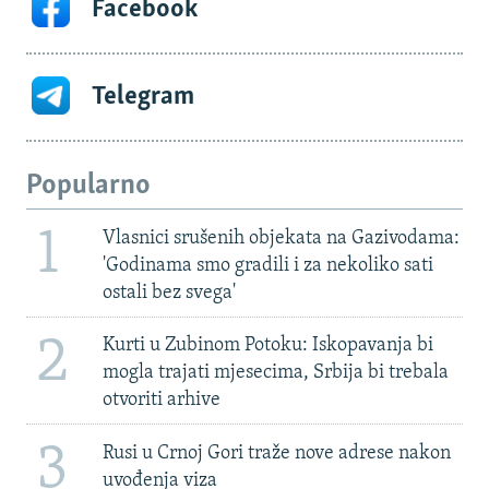
Facebook
Telegram
Popularno
1
Vlasnici srušenih objekata na Gazivodama:
'Godinama smo gradili i za nekoliko sati
ostali bez svega'
2
Kurti u Zubinom Potoku: Iskopavanja bi
mogla trajati mjesecima, Srbija bi trebala
otvoriti arhive
3
Rusi u Crnoj Gori traže nove adrese nakon
uvođenja viza