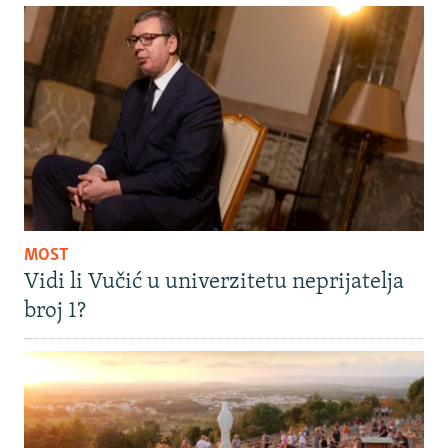
MOST
Vidi li Vučić u univerzitetu neprijatelja
broj 1?