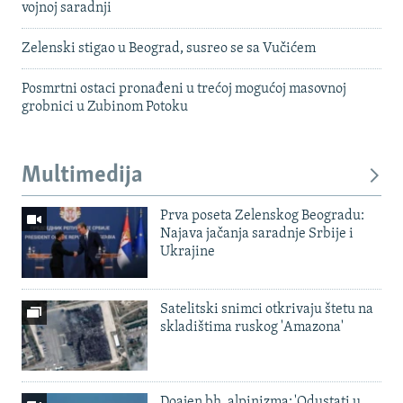
vojnoj saradnji
Zelenski stigao u Beograd, susreo se sa Vučićem
Posmrtni ostaci pronađeni u trećoj mogućoj masovnoj
grobnici u Zubinom Potoku
Multimedija
Prva poseta Zelenskog Beogradu:
Najava jačanja saradnje Srbije i
Ukrajine
Satelitski snimci otkrivaju štetu na
skladištima ruskog 'Amazona'
Doajen bh. alpinizma: 'Odustati u