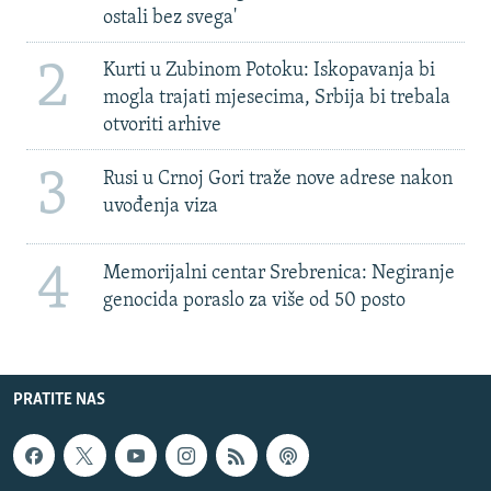
ostali bez svega'
2
Kurti u Zubinom Potoku: Iskopavanja bi
mogla trajati mjesecima, Srbija bi trebala
otvoriti arhive
3
Rusi u Crnoj Gori traže nove adrese nakon
uvođenja viza
4
Memorijalni centar Srebrenica: Negiranje
genocida poraslo za više od 50 posto
PRATITE NAS