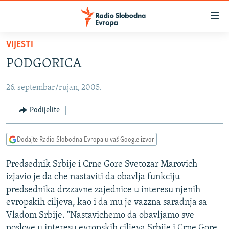
Dostupni
linkovi
Pređite
VIJESTI
na
VIJESTI
PODGORICA
glavni
BOSNA I HERCEGOVINA
sadržaj
26. septembar/rujan, 2005.
SRBIJA
Pređite
na
KOSOVO
Podijelite
glavnu
CRNA GORA
navigaciju
Dodajte Radio Slobodna Evropa u vaš Google izvor
Pređite
VIZUELNO
na
Predsednik Srbije i Crne Gore Svetozar Marovich
PODCASTI
VIDEO
pretragu
izjavio je da che nastaviti da obavlja funkciju
RAT U UKRAJINI
FOTOGALERIJE
predsednika drzzavne zajednice u interesu njenih
KINA NA BALKANU
evropskih ciljeva, kao i da mu je vazzna saradnja sa
INFOGRAFIKE
Vladom Srbije. "Nastavichemo da obavljamo sve
RSE PRIČE IZ SVIJETA
poslove u interesu evropskih ciljeva Srbije i Crne Gore,