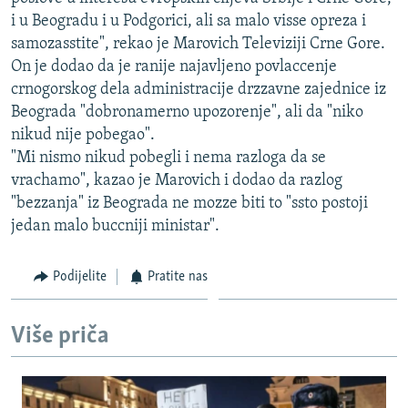
ISPRIČAJ MI
i u Beogradu i u Podgorici, ali sa malo visse opreza i
samozasstite", rekao je Marovich Televiziji Crne Gore.
DNEVNO@RSE
On je dodao da je ranije najavljeno povlaccenje
SPECIJALI RSE
crnogorskog dela administracije drzzavne zajednice iz
Beograda "dobronamerno upozorenje", ali da "niko
VIŠE OD NASLOVA
PRATITE NAS
nikud nije pobegao".
GENOCID U SREBRENICI
"Mi nismo nikud pobegli i nema razloga da se
vrachamo", kazao je Marovich i dodao da razlog
POPLAVE I KLIZIŠTA U BIH 2024.
"bezzanja" iz Beograda ne mozze biti to "ssto postoji
TV LIBERTY
Sve RFE/RL stranice
jedan malo buccniji ministar".
POST SCRIPTUM
Podijelite
Pratite nas
MOJA EVROPA
TRI DECENIJE OD RATA U BIH
Više priča
SVE KARTE DEJTONA
NASTANAK I RASPAD JUGOSLAVIJE