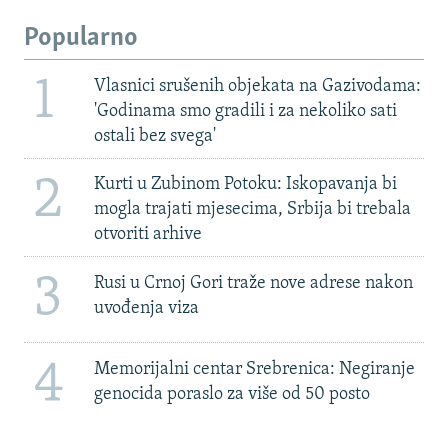
Popularno
1
Vlasnici srušenih objekata na Gazivodama:
'Godinama smo gradili i za nekoliko sati
ostali bez svega'
2
Kurti u Zubinom Potoku: Iskopavanja bi
mogla trajati mjesecima, Srbija bi trebala
otvoriti arhive
3
Rusi u Crnoj Gori traže nove adrese nakon
uvođenja viza
4
Memorijalni centar Srebrenica: Negiranje
genocida poraslo za više od 50 posto