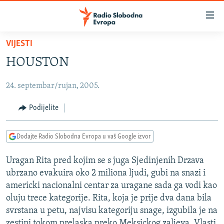
Dostupni
linkovi
Pređite
VIJESTI
na
VIJESTI
HOUSTON
glavni
BOSNA I HERCEGOVINA
sadržaj
24. septembar/rujan, 2005.
SRBIJA
Pređite
na
KOSOVO
Podijelite
glavnu
CRNA GORA
navigaciju
Dodajte Radio Slobodna Evropa u vaš Google izvor
Pređite
VIZUELNO
na
Uragan Rita pred kojim se s juga Sjedinjenih Drzava
PODCASTI
VIDEO
pretragu
ubrzano evakuira oko 2 miliona ljudi, gubi na snazi i
RAT U UKRAJINI
FOTOGALERIJE
americki nacionalni centar za uragane sada ga vodi kao
KINA NA BALKANU
oluju trece kategorije. Rita, koja je prije dva dana bila
INFOGRAFIKE
svrstana u petu, najvisu kategoriju snage, izgubila je na
RSE PRIČE IZ SVIJETA
zestini tokom prelaska preko Meksickog zaljeva. Vlasti