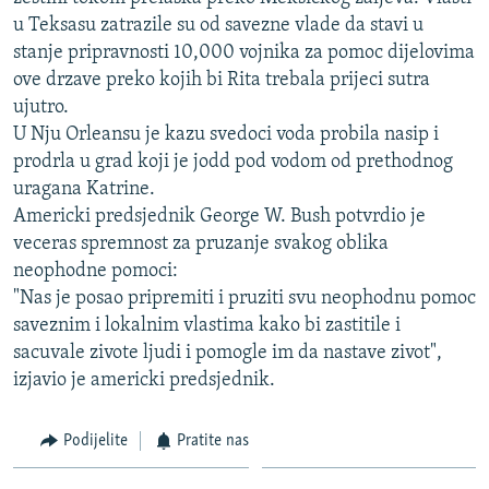
ISPRIČAJ MI
u Teksasu zatrazile su od savezne vlade da stavi u
stanje pripravnosti 10,000 vojnika za pomoc dijelovima
DNEVNO@RSE
ove drzave preko kojih bi Rita trebala prijeci sutra
SPECIJALI RSE
ujutro.
U Nju Orleansu je kazu svedoci voda probila nasip i
VIŠE OD NASLOVA
PRATITE NAS
prodrla u grad koji je jodd pod vodom od prethodnog
GENOCID U SREBRENICI
uragana Katrine.
Americki predsjednik George W. Bush potvrdio je
POPLAVE I KLIZIŠTA U BIH 2024.
veceras spremnost za pruzanje svakog oblika
TV LIBERTY
Sve RFE/RL stranice
neophodne pomoci:
POST SCRIPTUM
"Nas je posao pripremiti i pruziti svu neophodnu pomoc
saveznim i lokalnim vlastima kako bi zastitile i
MOJA EVROPA
sacuvale zivote ljudi i pomogle im da nastave zivot",
TRI DECENIJE OD RATA U BIH
izjavio je americki predsjednik.
SVE KARTE DEJTONA
Podijelite
Pratite nas
NASTANAK I RASPAD JUGOSLAVIJE