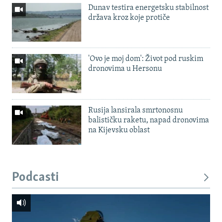
Dunav testira energetsku stabilnost
država kroz koje protiče
'Ovo je moj dom': Život pod ruskim
dronovima u Hersonu
Rusija lansirala smrtonosnu
balističku raketu, napad dronovima
na Kijevsku oblast
Podcasti