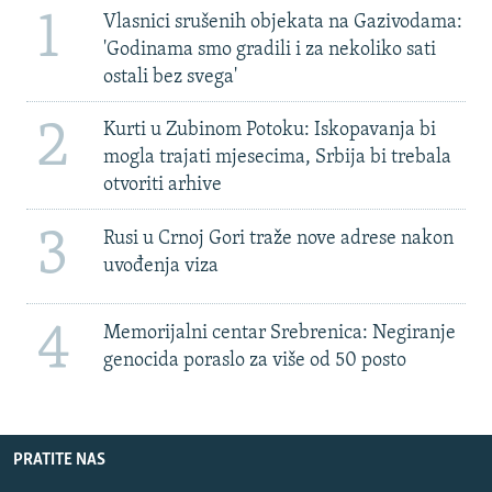
1
Vlasnici srušenih objekata na Gazivodama:
'Godinama smo gradili i za nekoliko sati
ostali bez svega'
2
Kurti u Zubinom Potoku: Iskopavanja bi
mogla trajati mjesecima, Srbija bi trebala
otvoriti arhive
3
Rusi u Crnoj Gori traže nove adrese nakon
uvođenja viza
4
Memorijalni centar Srebrenica: Negiranje
genocida poraslo za više od 50 posto
PRATITE NAS