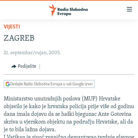
Dostupni
linkovi
Pređite
VIJESTI
na
VIJESTI
ZAGREB
glavni
BOSNA I HERCEGOVINA
sadržaj
21. septembar/rujan, 2005.
SRBIJA
Pređite
na
KOSOVO
Podijelite
glavnu
CRNA GORA
navigaciju
Dodajte Radio Slobodna Evropa u vaš Google izvor
Pređite
VIZUELNO
na
Ministarstvo unutrašnjih poslova (MUP) Hrvatske
PODCASTI
VIDEO
pretragu
objavilo je kako je hrvatska policija prije više od godinu
RAT U UKRAJINI
FOTOGALERIJE
dana imala dojavu da se haški bjegunac Ante Gotovina
KINA NA BALKANU
skriva u vjerskom objektu na području Hrvatske, ali da
INFOGRAFIKE
je to bila lažna dojava.
RSE PRIČE IZ SVIJETA
I Vatikan je sinoć zvanično demantovao tvrdnje glavnog