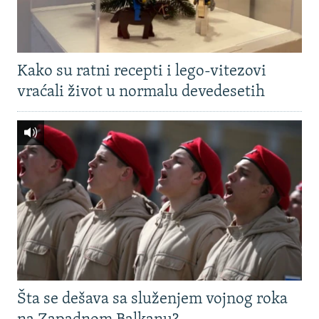
Kako su ratni recepti i lego-vitezovi
vraćali život u normalu devedesetih
Šta se dešava sa služenjem vojnog roka