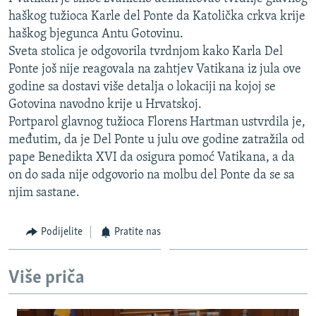
ISPRIČAJ MI
haškog tužioca Karle del Ponte da Katolička crkva krije
haškog bjegunca Antu Gotovinu.
DNEVNO@RSE
Sveta stolica je odgovorila tvrdnjom kako Karla Del
SPECIJALI RSE
Ponte još nije reagovala na zahtjev Vatikana iz jula ove
godine sa dostavi više detalja o lokaciji na kojoj se
VIŠE OD NASLOVA
PRATITE NAS
Gotovina navodno krije u Hrvatskoj.
GENOCID U SREBRENICI
Portparol glavnog tužioca Florens Hartman ustvrdila je,
međutim, da je Del Ponte u julu ove godine zatražila od
POPLAVE I KLIZIŠTA U BIH 2024.
pape Benedikta XVI da osigura pomoć Vatikana, a da
TV LIBERTY
Sve RFE/RL stranice
on do sada nije odgovorio na molbu del Ponte da se sa
POST SCRIPTUM
njim sastane.
MOJA EVROPA
Podijelite
Pratite nas
TRI DECENIJE OD RATA U BIH
SVE KARTE DEJTONA
Više priča
NASTANAK I RASPAD JUGOSLAVIJE