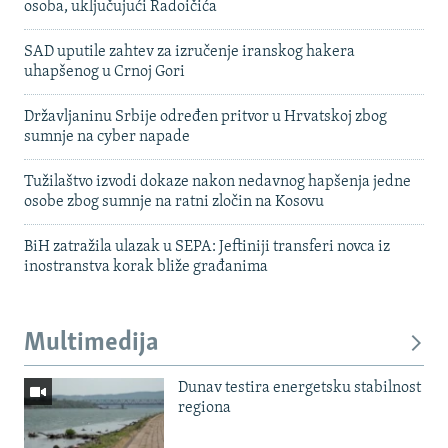
osoba, uključujući Radoičića
SAD uputile zahtev za izručenje iranskog hakera
uhapšenog u Crnoj Gori
Državljaninu Srbije određen pritvor u Hrvatskoj zbog
sumnje na cyber napade
Tužilaštvo izvodi dokaze nakon nedavnog hapšenja jedne
osobe zbog sumnje na ratni zločin na Kosovu
BiH zatražila ulazak u SEPA: Jeftiniji transferi novca iz
inostranstva korak bliže građanima
Multimedija
Dunav testira energetsku stabilnost
regiona