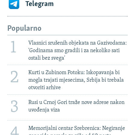
Telegram
Popularno
1
Vlasnici srušenih objekata na Gazivodama:
'Godinama smo gradili i za nekoliko sati
ostali bez svega'
2
Kurti u Zubinom Potoku: Iskopavanja bi
mogla trajati mjesecima, Srbija bi trebala
otvoriti arhive
3
Rusi u Crnoj Gori traže nove adrese nakon
uvođenja viza
4
Memorijalni centar Srebrenica: Negiranje