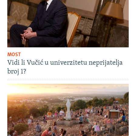
MOST
Vidi li Vučić u univerzitetu neprijatelja
broj 1?