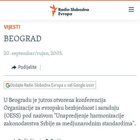
Dostupni
linkovi
Pređite
VIJESTI
na
VIJESTI
BEOGRAD
glavni
BOSNA I HERCEGOVINA
sadržaj
20. septembar/rujan, 2005.
SRBIJA
Pređite
na
KOSOVO
Podijelite
glavnu
CRNA GORA
navigaciju
Dodajte Radio Slobodna Evropa u vaš Google izvor
Pređite
VIZUELNO
na
U Beogradu je jutros otvorena konferencija
PODCASTI
VIDEO
pretragu
Organizacije za evropsku bezbjednost i saradnju
RAT U UKRAJINI
FOTOGALERIJE
(OESS) pod nazivom "Unapredjenje harmonizacije
KINA NA BALKANU
zakonodavstva Srbije sa medjunarodnim standardima".
INFOGRAFIKE
RSE PRIČE IZ SVIJETA