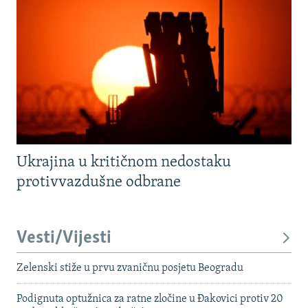
Ukrajina u kritičnom nedostaku
protivvazdušne odbrane
Vesti/Vijesti
Zelenski stiže u prvu zvaničnu posjetu Beogradu
Podignuta optužnica za ratne zločine u Đakovici protiv 20