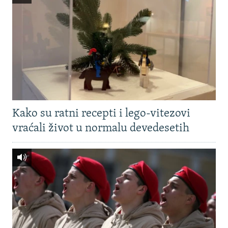
Kako su ratni recepti i lego-vitezovi
vraćali život u normalu devedesetih