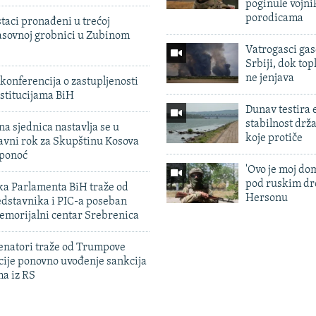
poginule vojni
porodicama
taci pronađeni u trećoj
sovnoj grobnici u Zubinom
Vatrogasci gas
Srbiji, dok topl
ne jenjava
konferencija o zastupljenosti
stitucijama BiH
Dunav testira
stabilnost drž
na sjednica nastavlja se u
koje protiče
avni rok za Skupštinu Kosova
 ponoć
'Ovo je moj dom
pod ruskim dr
ka Parlamenta BiH traže od
Hersonu
edstavnika i PIC-a poseban
emorijalni centar Srebrenica
enatori traže od Trumpove
cije ponovno uvođenje sankcija
ma iz RS