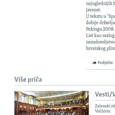
ISPRIČAJ MI
najuglednijih 
DNEVNO@RSE
javnost.
U tekstu u "Sp
SPECIJALI RSE
dobije državlj
VIŠE OD NASLOVA
Pekingu 2008.
List kao razlo
GENOCID U SREBRENICI
nezadovoljstvo
POPLAVE I KLIZIŠTA U BIH 2024.
hrvatskog pliv
TV LIBERTY
Podijelite
POST SCRIPTUM
MOJA EVROPA
Više priča
TRI DECENIJE OD RATA U BIH
SVE KARTE DEJTONA
Vesti/V
NASTANAK I RASPAD JUGOSLAVIJE
Zelenski st
Vučićem