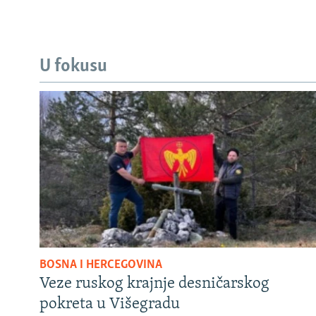
U fokusu
BOSNA I HERCEGOVINA
Veze ruskog krajnje desničarskog
pokreta u Višegradu