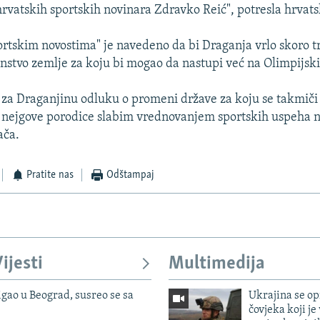
hrvatskih sportskih novinara Zdravko Reić", potresla hrvat
ortskim novostima" je navedeno da bi Draganja vrlo skoro t
anstvo zemlje za koju bi mogao da nastupi već na Olimpijs
g za Draganjinu odluku o promeni države za koju se takmiči
 nejgove porodice slabim vrednovanjem sportskih uspeha n
ača.
Pratite nas
Odštampaj
ijesti
Multimedija
igao u Beograd, susreo se sa
Ukrajina se op
čovjeka koji je