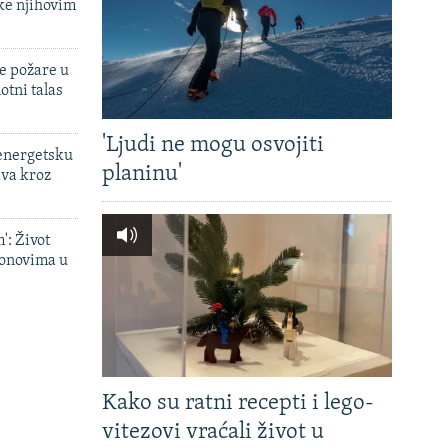
ke njihovim
e požare u
otni talas
'Ljudi ne mogu osvojiti
 energetsku
planinu'
ava kroz
': Život
onovima u
Kako su ratni recepti i lego-
vitezovi vraćali život u