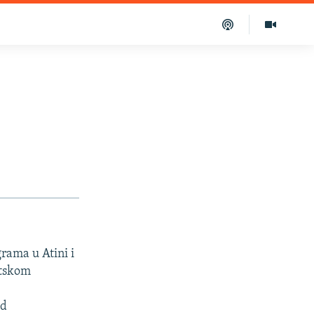
rama u Atini i
atskom
od