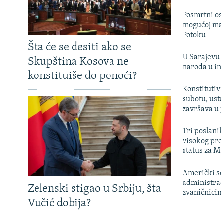
Posmrtni os
mogućoj ma
Potoku
Šta će se desiti ako se
U Sarajevu 
Skupština Kosova ne
naroda u in
konstituiše do ponoći?
Konstitutiv
subotu, ust
završava u
Tri poslani
visokog pr
status za M
Američki s
administra
Zelenski stigao u Srbiju, šta
zvaničnici
Vučić dobija?