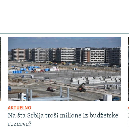
AKTUELNO
Na šta Srbija troši milione iz budžetske
rezerve?