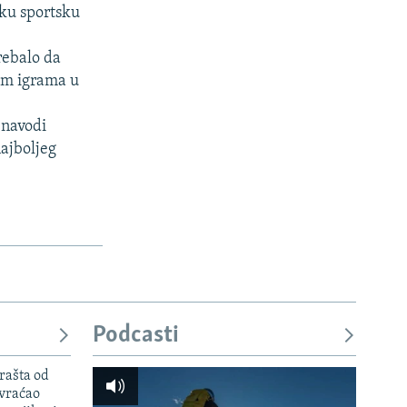
sku sportsku
rebalo da
kim igrama u
 navodi
ajboljeg
Podcasti
rašta od
 vraćao