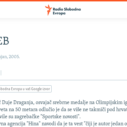
EB
jan, 2005.
obodna Evropa u vaš Google izvor
č Duje Draganja, osvajač srebrne medalje na Olimpijskim ig
eta na 50 metara odlučio je da se više ne takmiči pod hrv
vile su zagrebačke "Sportske novosti".
a agencija "Hina" navodi da je ta vest "čiji je autor jedan 