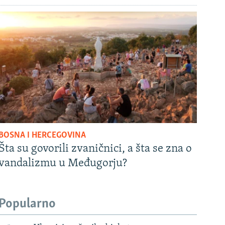
BOSNA I HERCEGOVINA
Šta su govorili zvaničnici, a šta se zna o
vandalizmu u Međugorju?
Popularno