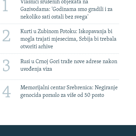
1
Vlasnici srušenih objekata na
Gazivodama: 'Godinama smo gradili i za
nekoliko sati ostali bez svega'
2
Kurti u Zubinom Potoku: Iskopavanja bi
mogla trajati mjesecima, Srbija bi trebala
otvoriti arhive
3
Rusi u Crnoj Gori traže nove adrese nakon
uvođenja viza
4
Memorijalni centar Srebrenica: Negiranje
genocida poraslo za više od 50 posto