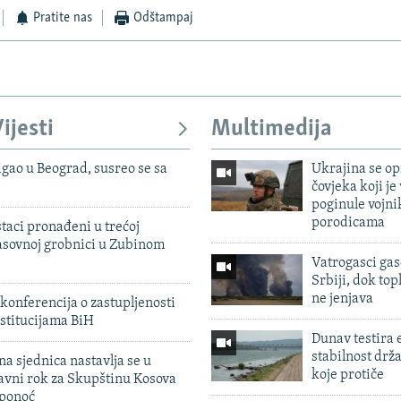
Pratite nas
Odštampaj
ijesti
Multimedija
igao u Beograd, susreo se sa
Ukrajina se op
čovjeka koji je
poginule vojni
porodicama
taci pronađeni u trećoj
sovnoj grobnici u Zubinom
Vatrogasci gas
Srbiji, dok topl
ne jenjava
konferencija o zastupljenosti
stitucijama BiH
Dunav testira
stabilnost drž
na sjednica nastavlja se u
koje protiče
avni rok za Skupštinu Kosova
 ponoć