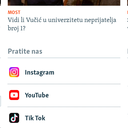
MOST
Vidi li Vučić u univerzitetu neprijatelja
?
broj 1?
Pratite nas
Instagram
YouTube
Tik Tok