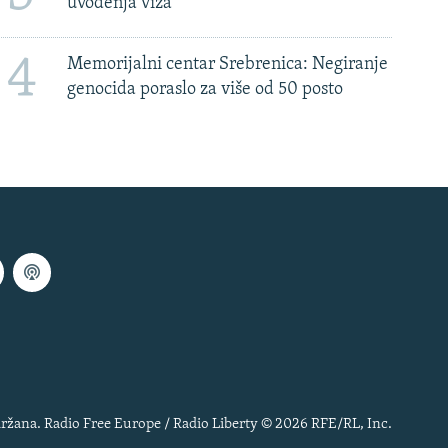
uvođenja viza
4
Memorijalni centar Srebrenica: Negiranje
genocida poraslo za više od 50 posto
ržana. Radio Free Europe / Radio Liberty © 2026 RFE/RL, Inc.