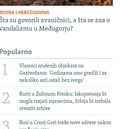
BOSNA I HERCEGOVINA
Šta su govorili zvaničnici, a šta se zna o
vandalizmu u Međugorju?
Popularno
1
Vlasnici srušenih objekata na
Gazivodama: 'Godinama smo gradili i za
nekoliko sati ostali bez svega'
2
Kurti u Zubinom Potoku: Iskopavanja bi
mogla trajati mjesecima, Srbija bi trebala
otvoriti arhive
3
Rusi u Crnoj Gori traže nove adrese nakon