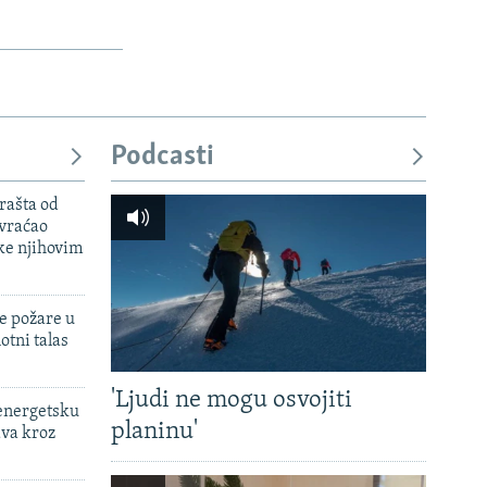
Podcasti
rašta od
 vraćao
ke njihovim
e požare u
otni talas
'Ljudi ne mogu osvojiti
 energetsku
planinu'
ava kroz