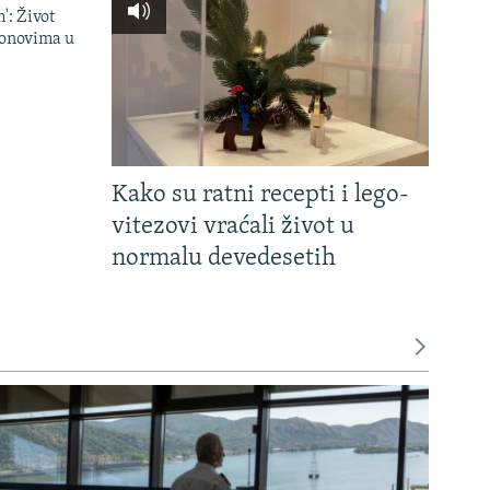
': Život
onovima u
Kako su ratni recepti i lego-
vitezovi vraćali život u
normalu devedesetih