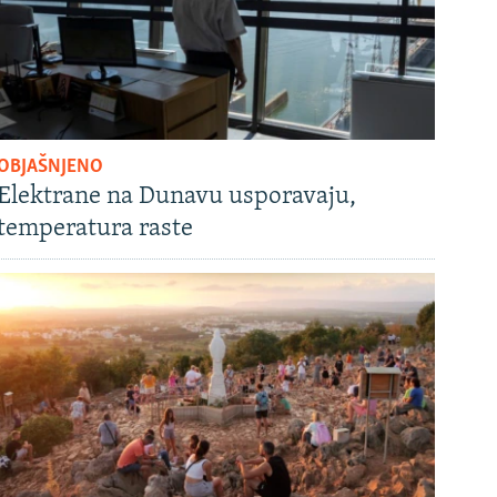
OBJAŠNJENO
Elektrane na Dunavu usporavaju,
temperatura raste