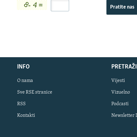
Pratite nas
INFO
PRETRAŽI
O nama
Vijesti
Sve RSE stranice
Vizuelno
PRATITE NAS
RSS
Podcasti
Kontakti
Newsletter
Sve RFE/RL stranice