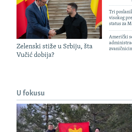
Tri poslani
visokog pr
status za M
Američki s
administra
Zelenski stiže u Srbiju, šta
zvaničnici
Vučić dobija?
U fokusu