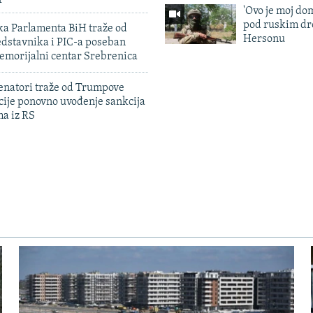
'Ovo je moj dom
pod ruskim dr
ka Parlamenta BiH traže od
Hersonu
edstavnika i PIC-a poseban
emorijalni centar Srebrenica
enatori traže od Trumpove
cije ponovno uvođenje sankcija
ma iz RS