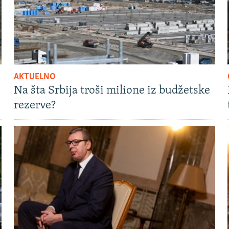
AKTUELNO
Na šta Srbija troši milione iz budžetske
rezerve?