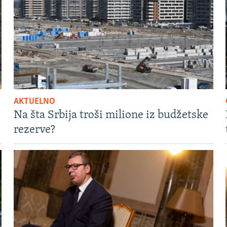
AKTUELNO
Na šta Srbija troši milione iz budžetske
rezerve?