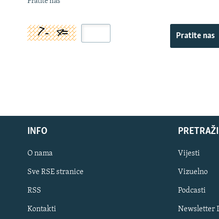
Pratite nas
Pratite nas
INFO
PRETRAŽI
O nama
Vijesti
Sve RSE stranice
Vizuelno
PRATITE NAS
RSS
Podcasti
Kontakti
Newsletter