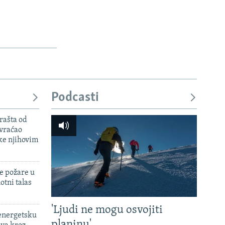
Podcasti
rašta od
 vraćao
ke njihovim
e požare u
otni talas
'Ljudi ne mogu osvojiti
 energetsku
planinu'