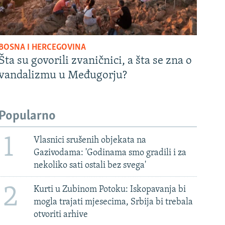
BOSNA I HERCEGOVINA
Šta su govorili zvaničnici, a šta se zna o
vandalizmu u Međugorju?
Popularno
1
Vlasnici srušenih objekata na
Gazivodama: 'Godinama smo gradili i za
nekoliko sati ostali bez svega'
2
Kurti u Zubinom Potoku: Iskopavanja bi
mogla trajati mjesecima, Srbija bi trebala
otvoriti arhive