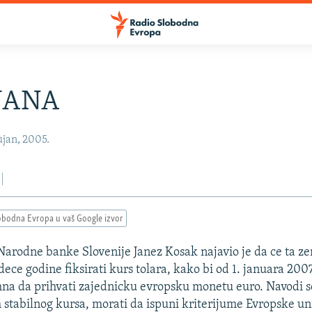
JANA
ujan, 2005.
obodna Evropa u vaš Google izvor
arodne banke Slovenije Janez Kosak najavio je da ce ta ze
ece godine fiksirati kurs tolara, kako bi od 1. januara 2007
a da prihvati zajednicku evropsku monetu euro. Navodi s
m stabilnog kursa, morati da ispuni kriterijume Evropske un