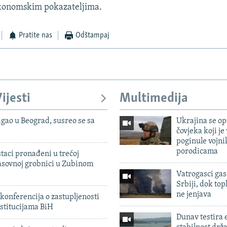
konomskim pokazateljima.
Pratite nas
Odštampaj
ijesti
Multimedija
igao u Beograd, susreo se sa
Ukrajina se op
čovjeka koji je
poginule vojni
porodicama
taci pronađeni u trećoj
sovnoj grobnici u Zubinom
Vatrogasci gas
Srbiji, dok topl
ne jenjava
konferencija o zastupljenosti
stitucijama BiH
Dunav testira