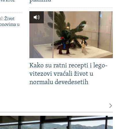
ava kroz
': Život
onovima u
Kako su ratni recepti i lego-
vitezovi vraćali život u
normalu devedesetih