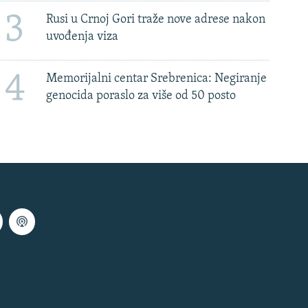
3
Rusi u Crnoj Gori traže nove adrese nakon
uvođenja viza
4
Memorijalni centar Srebrenica: Negiranje
genocida poraslo za više od 50 posto