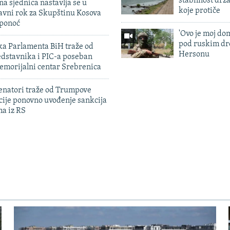
stabilnost drž
na sjednica nastavlja se u
koje protiče
avni rok za Skupštinu Kosova
 ponoć
'Ovo je moj dom
pod ruskim dr
ka Parlamenta BiH traže od
Hersonu
edstavnika i PIC-a poseban
emorijalni centar Srebrenica
enatori traže od Trumpove
cije ponovno uvođenje sankcija
ma iz RS