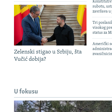
Konstitutiv
subotu, ust
završava u
Tri poslani
visokog pr
status za M
Američki s
administra
Zelenski stigao u Srbiju, šta
zvaničnici
Vučić dobija?
U fokusu