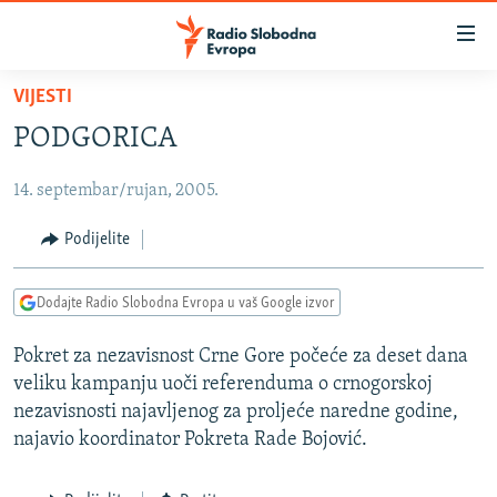
Dostupni
linkovi
Pređite
VIJESTI
na
VIJESTI
PODGORICA
glavni
BOSNA I HERCEGOVINA
sadržaj
14. septembar/rujan, 2005.
SRBIJA
Pređite
na
KOSOVO
Podijelite
glavnu
CRNA GORA
navigaciju
Dodajte Radio Slobodna Evropa u vaš Google izvor
Pređite
VIZUELNO
na
Pokret za nezavisnost Crne Gore počeće za deset dana
PODCASTI
VIDEO
pretragu
veliku kampanju uoči referenduma o crnogorskoj
RAT U UKRAJINI
FOTOGALERIJE
nezavisnosti najavljenog za proljeće naredne godine,
KINA NA BALKANU
najavio koordinator Pokreta Rade Bojović.
INFOGRAFIKE
RSE PRIČE IZ SVIJETA