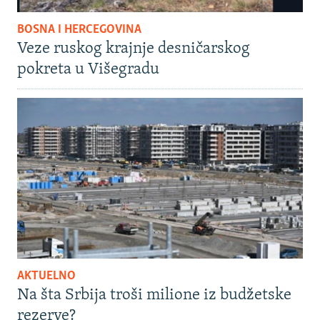
BOSNA I HERCEGOVINA
Veze ruskog krajnje desničarskog
pokreta u Višegradu
AKTUELNO
Na šta Srbija troši milione iz budžetske
rezerve?