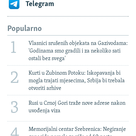
Telegram
Popularno
1
Vlasnici srušenih objekata na Gazivodama:
'Godinama smo gradili i za nekoliko sati
ostali bez svega'
2
Kurti u Zubinom Potoku: Iskopavanja bi
mogla trajati mjesecima, Srbija bi trebala
otvoriti arhive
3
Rusi u Crnoj Gori traže nove adrese nakon
uvođenja viza
4
Memorijalni centar Srebrenica: Negiranje