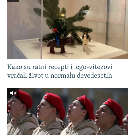
Kako su ratni recepti i lego-vitezovi
vraćali život u normalu devedesetih