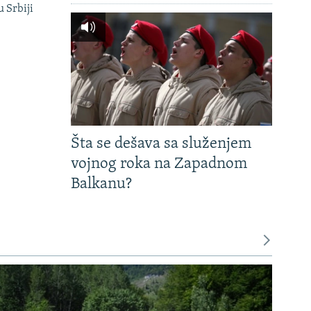
u Srbiji
Šta se dešava sa služenjem
vojnog roka na Zapadnom
Balkanu?