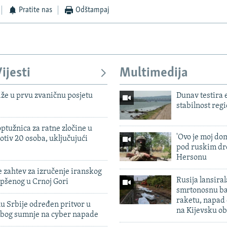
Pratite nas
Odštampaj
ijesti
Multimedija
iže u prvu zvaničnu posjetu
Dunav testira
stabilnost reg
ptužnica za ratne zločine u
'Ovo je moj dom
otiv 20 osoba, uključujući
pod ruskim dr
Hersonu
 zahtev za izručenje iranskog
Rusija lansiral
pšenog u Crnoj Gori
smrtonosnu ba
raketu, napad
u Srbije određen pritvor u
na Kijevsku ob
zbog sumnje na cyber napade