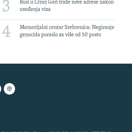
3
Rusi u Crnoj Gori traže nove adrese nakon
uvođenja viza
4
Memorijalni centar Srebrenica: Negiranje
genocida poraslo za više od 50 posto