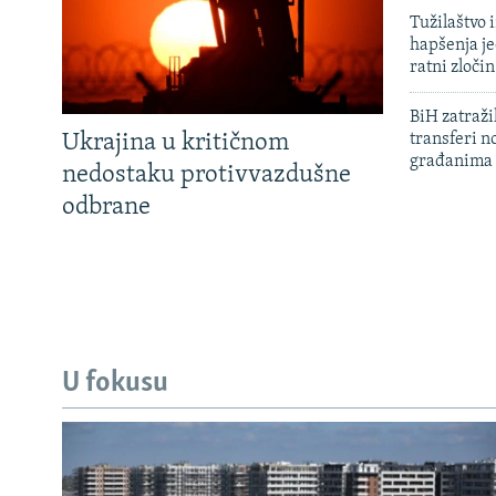
Tužilaštvo
hapšenja j
ratni zloči
BiH zatražil
Ukrajina u kritičnom
transferi n
građanima
nedostaku protivvazdušne
odbrane
U fokusu