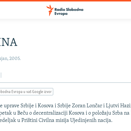
INA
ujan, 2005.
obodna Evropa u vaš Google izvor
e uprave Srbije i Kosova i Srbije Zoran Lončar i Ljutvi Hazi
petak u Beču o decentralizaciji Kosova i o položaju Srba na
edeljak u Prištini Civilna misija Ujedinjenih nacija.