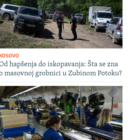
KOSOVO
Od hapšenja do iskopavanja: Šta se zna
o masovnoj grobnici u Zubinom Potoku?