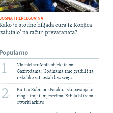
BOSNA I HERCEGOVINA
Kako je stotine hiljada eura iz Konjica
'zalutalo' na račun prevaranata?
Popularno
1
Vlasnici srušenih objekata na
Gazivodama: 'Godinama smo gradili i za
nekoliko sati ostali bez svega'
2
Kurti u Zubinom Potoku: Iskopavanja bi
mogla trajati mjesecima, Srbija bi trebala
otvoriti arhive