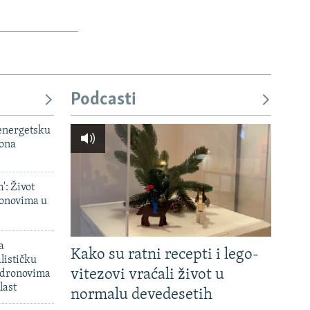
Podcasti
 energetsku
iona
': Život
onovima u
a
Kako su ratni recepti i lego-
lističku
vitezovi vraćali život u
 dronovima
last
normalu devedesetih