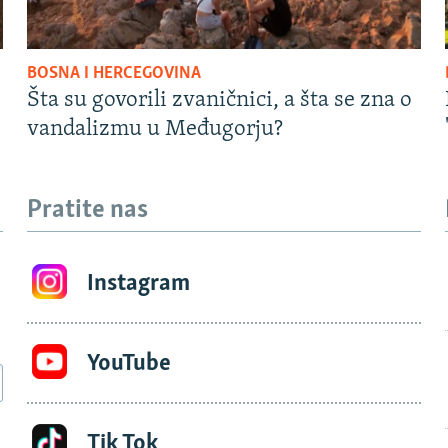
BOSNA I HERCEGOVINA
Šta su govorili zvaničnici, a šta se zna o
vandalizmu u Međugorju?
Pratite nas
Instagram
YouTube
Tik Tok