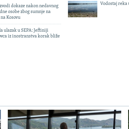
Vodostaj reka 
 izvodi dokaze nakon nedavnog
edne osobe zbog sumnje na
n na Kosovu
a ulazak u SEPA: Jeftiniji
ovca iz inostranstva korak bliže