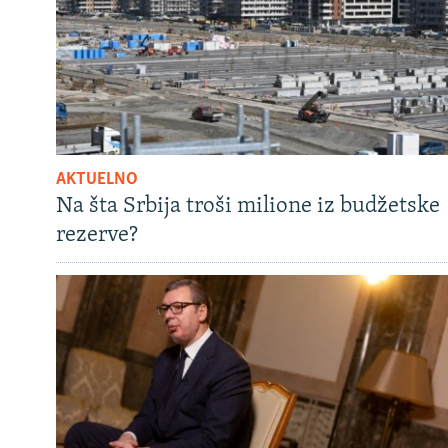
AKTUELNO
Na šta Srbija troši milione iz budžetske
rezerve?