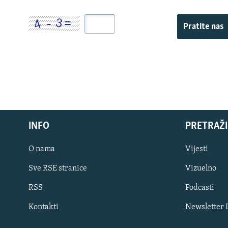
Pratite nas
INFO
PRETRAŽI
O nama
Vijesti
Sve RSE stranice
Vizuelno
PRATITE NAS
RSS
Podcasti
Kontakti
Newsletter
Sve RFE/RL stranice