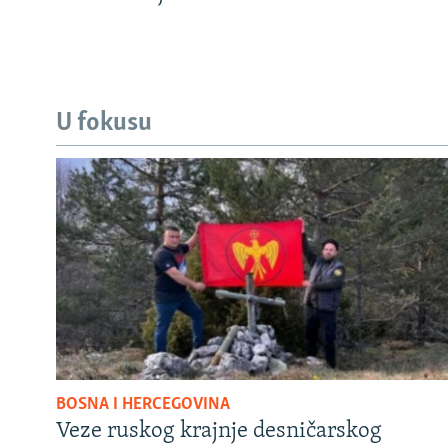
U fokusu
BOSNA I HERCEGOVINA
Veze ruskog krajnje desničarskog