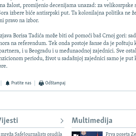
se, na žalost, promijenio decenijama unazad: za velikosrpske 
ora izbere biće antisrpski put. Ta kolonilajna politika ne ž
ni pravo na izbor.
zjava Borisa Tadića može biti od pomoći baš Crnoj gori: sad
ora na referendum. Tek onda postoje šanse da je poštuju 
artnera, i u Beogradu i u međunaodnoj zajednici. Sve ostal
nzicionom periodu, život u sadašnjoj zajednici samo je put
ore.
Pratite nas
Odštampaj
ijesti
Multimedija
mreža SafeJournalists osudila
Prva poseta Z