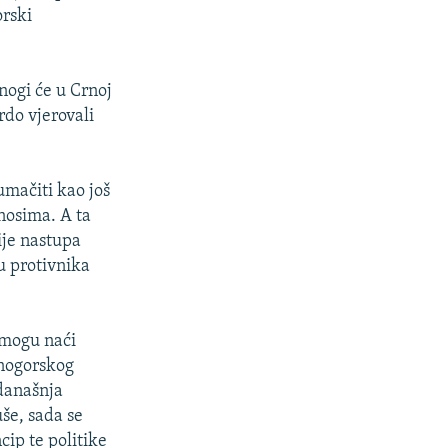
orski
Mnogi će u Crnoj
rdo vjerovali
umačiti kao još
nosima. A ta
ije nastupa
ru protivnika
 mogu naći
rnogorskog
 današnja
še, sada se
ip te politike