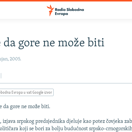
e da gore ne može biti
ujan, 2005.
obodna Evropa u vaš Google izvor
e da gore ne može biti.
, izjava srpskog predsjednika djeluje kao potez čovjeka za
političara koji se bori za bolju budućnost srpsko-crnogorski