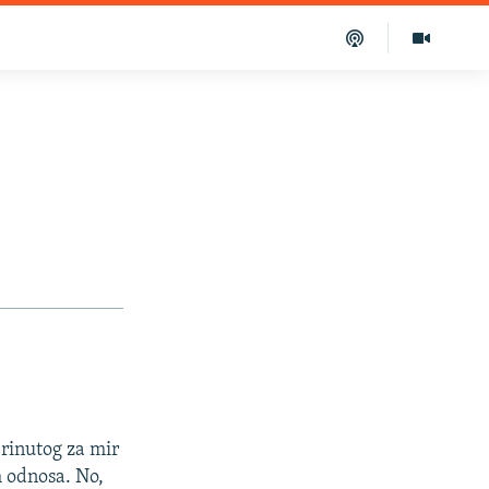
brinutog za mir
h odnosa. No,