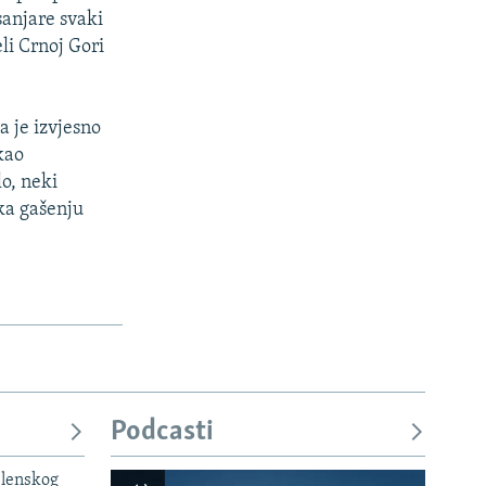
sanjare svaki
eli Crnoj Gori
a je izvjesno
kao
o, neki
 ka gašenju
Podcasti
elenskog