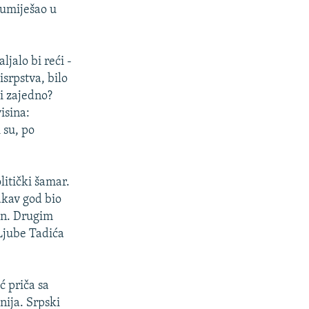
 umiješao u
jalo bi reći -
isrpstva, bilo
vi zajedno?
isina:
 su, po
itički šamar.
akav god bio
ion. Drugim
 Ljube Tadića
ć priča sa
nija. Srpski