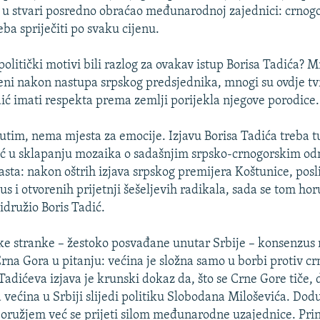
 u stvari posredno obraćao međunarodnoj zajednici: crnog
ba spriječiti po svaku cijenu.
politički motivi bili razlog za ovakav istup Borisa Tadića? 
čeni nakon nastupa srpskog predsjednika, mnogi su ovdje tv
dić imati respekta prema zemlji porijekla njegove porodice.
đutim, nema mjesta za emocije. Izjavu Borisa Tadića treba t
ć u sklapanju mozaika o sadašnjim srpsko-crnogorskim od
časta: nakon oštrih izjava srpskog premijera Koštunice, posl
us i otvorenih prijetnji šešeljevih radikala, sada se tom ho
družio Boris Tadić.
ke stranke – žestoko posvađane unutar Srbije – konsenzus
rna Gora u pitanju: većina je složna samo u borbi protiv c
adićeva izjava je krunski dokaz da, što se Crne Gore tiče,
većina u Srbiji slijedi politiku Slobodana Miloševića. Dodu
 oružjem već se prijeti silom međunarodne uzajednice. Princ