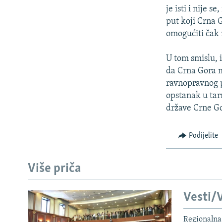
je isti i nije 
put koji Crna G
omogućiti čak 
U tom smislu, i
da Crna Gora m
ravnopravnog p
opstanak u tar
države Crne G
Podijelite
Više priča
Vesti/V
Regionalna 