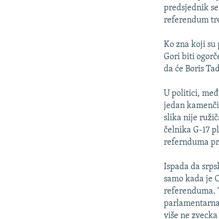
predsjednik se
referendum tre
Ko zna koji su 
Gori biti ogor
da će Boris Ta
U politici, me
jedan kamenči
slika nije ruži
čelnika G-17 pl
refernduma pri
Ispada da srps
samo kada je C
referenduma. T
parlamentarna 
više ne zvecka