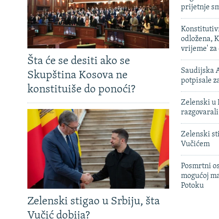
prijetnje 
Konstituti
odložena, K
vrijeme' za
Šta će se desiti ako se
Saudijska A
Skupština Kosova ne
potpisale 
konstituiše do ponoći?
Zelenski u 
razgovarali
Zelenski st
Vučićem
Posmrtni os
mogućoj ma
Potoku
Zelenski stigao u Srbiju, šta
Vučić dobija?