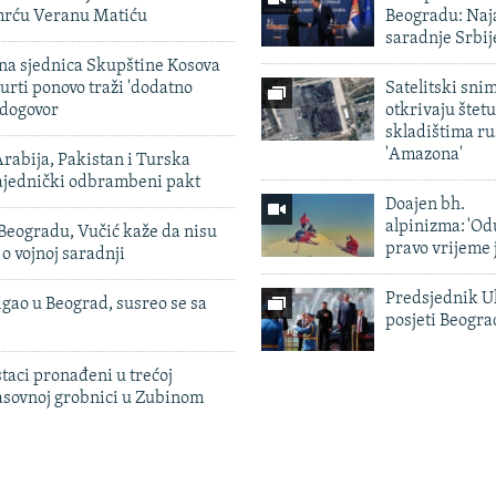
smrću Veranu Matiću
Beogradu: Naja
saradnje Srbij
vna sjednica Skupštine Kosova
urti ponovo traži 'dodatno
Satelitski sni
 dogovor
otkrivaju štetu
skladištima r
'Amazona'
rabija, Pakistan i Turska
zajednički odbrambeni pakt
Doajen bh.
alpinizma: 'Od
Beogradu, Vučić kaže da nisu
pravo vrijeme 
 o vojnoj saradnji
Predsjednik U
igao u Beograd, susreo se sa
posjeti Beogr
taci pronađeni u trećoj
sovnoj grobnici u Zubinom