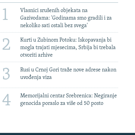
1
Vlasnici srušenih objekata na
Gazivodama: 'Godinama smo gradili i za
nekoliko sati ostali bez svega'
2
Kurti u Zubinom Potoku: Iskopavanja bi
mogla trajati mjesecima, Srbija bi trebala
otvoriti arhive
3
Rusi u Crnoj Gori traže nove adrese nakon
uvođenja viza
4
Memorijalni centar Srebrenica: Negiranje
genocida poraslo za više od 50 posto