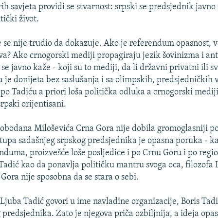
ih savjeta providi se stvarnost: srpski se predsjednik javno
tički život.
 se nije trudio da dokazuje. Ako je referendum opasnost, val
iva? Ako crnogorski mediji propagiraju jezik šovinizma i ant
se javno kaže - koji su to mediji, da li državni privatni ili s
 je donijeta bez saslušanja i sa olimpskih, predsjedničkih v
po Tadiću a priori loša politička odluka a crnogorski mediji
srpski orijentisani.
bodana Miloševića Crna Gora nije dobila gromoglasniji pol
tupa sadašnjeg srpskog predsjednika je opasna poruka - k
enduma, proizvešće loše posljedice i po Crnu Goru i po reg
 Tadić kao da ponavlja političku mantru svoga oca, filozofa
 Gora nije sposobna da se stara o sebi.
juba Tadić govori u ime navladine organizacije, Boris Tadi
predsjednika. Zato je njegova priča ozbiljnija, a ideja opas