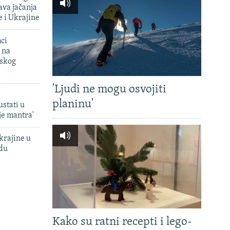
va jačanja
e i Ukrajine
mci
 na
uskog
'Ljudi ne mogu osvojiti
planinu'
ustati u
je mantra'
krajine u
adu
Kako su ratni recepti i lego-