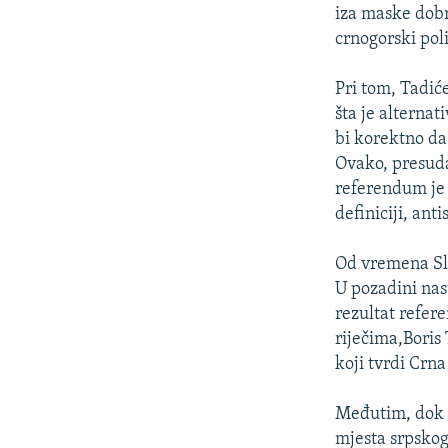
ISPRIČAJ MI
iza maske dobr
DNEVNO@RSE
crnogorski poli
SPECIJALI RSE
Pri tom, Tadiće
VIŠE OD NASLOVA
šta je alternat
bi korektno da 
GENOCID U SREBRENICI
Ovako, presuda
POPLAVE I KLIZIŠTA U BIH 2024.
referendum je 
definiciji, anti
TV LIBERTY
POST SCRIPTUM
Od vremena Slo
U pozadini nas
MOJA EVROPA
rezultat refer
TRI DECENIJE OD RATA U BIH
riječima,Boris
SVE KARTE DEJTONA
koji tvrdi Crna
NASTANAK I RASPAD JUGOSLAVIJE
Međutim, dok L
mjesta srpskog 