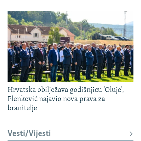
Hrvatska obilježava godišnjicu 'Oluje',
Plenković najavio nova prava za
branitelje
Vesti/Vijesti