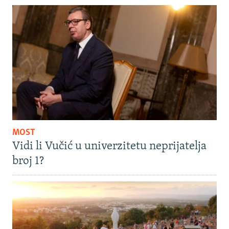
MOST
Vidi li Vučić u univerzitetu neprijatelja
broj 1?