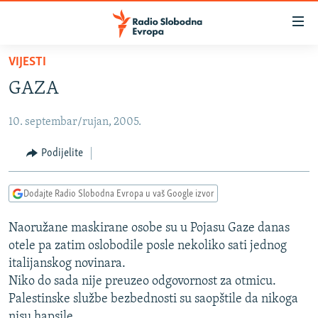
Dostupni
linkovi
Pređite
VIJESTI
na
VIJESTI
GAZA
glavni
BOSNA I HERCEGOVINA
sadržaj
10. septembar/rujan, 2005.
SRBIJA
Pređite
na
KOSOVO
Podijelite
glavnu
CRNA GORA
navigaciju
Dodajte Radio Slobodna Evropa u vaš Google izvor
Pređite
VIZUELNO
na
Naoružane maskirane osobe su u Pojasu Gaze danas
PODCASTI
VIDEO
pretragu
otele pa zatim oslobodile posle nekoliko sati jednog
RAT U UKRAJINI
FOTOGALERIJE
italijanskog novinara.
KINA NA BALKANU
Niko do sada nije preuzeo odgovornost za otmicu.
INFOGRAFIKE
Palestinske službe bezbednosti su saopštile da nikoga
RSE PRIČE IZ SVIJETA
nisu hapsile.