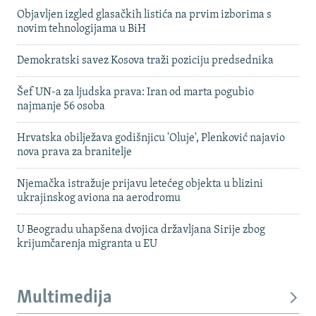
Objavljen izgled glasačkih listića na prvim izborima s
novim tehnologijama u BiH
Demokratski savez Kosova traži poziciju predsednika
Šef UN-a za ljudska prava: Iran od marta pogubio
najmanje 56 osoba
Hrvatska obilježava godišnjicu 'Oluje', Plenković najavio
nova prava za branitelje
Njemačka istražuje prijavu letećeg objekta u blizini
ukrajinskog aviona na aerodromu
U Beogradu uhapšena dvojica državljana Sirije zbog
krijumčarenja migranta u EU
Multimedija