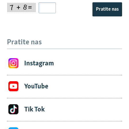
Pratite nas
Pratite nas
Instagram
YouTube
Tik Tok