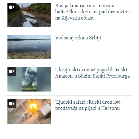
Rusija lansirala smrtonosnu
balističku raketu, napad dronovima
na Kijevsku oblast
Vodostaj reka u Srbiji
Ukrajinski dronovi pogodili 'ruski
Amazon' u blizini Sankt Peterburga
'Ljudski safari': Ruski dron lovi
prodavača na pijaci u Hersonu