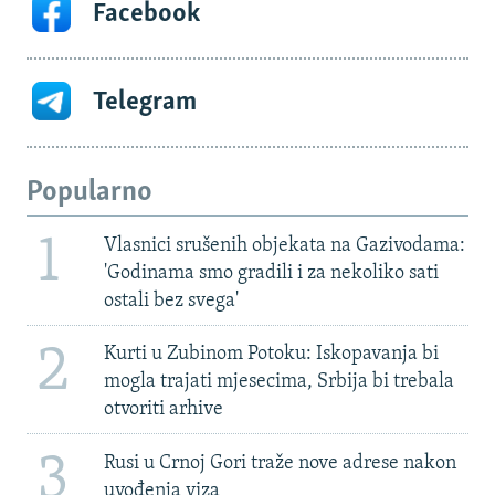
Facebook
Telegram
Popularno
1
Vlasnici srušenih objekata na Gazivodama:
'Godinama smo gradili i za nekoliko sati
ostali bez svega'
2
Kurti u Zubinom Potoku: Iskopavanja bi
mogla trajati mjesecima, Srbija bi trebala
otvoriti arhive
3
Rusi u Crnoj Gori traže nove adrese nakon
uvođenja viza