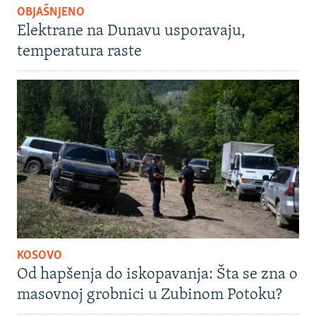
OBJAŠNJENO
Elektrane na Dunavu usporavaju,
temperatura raste
KOSOVO
Od hapšenja do iskopavanja: Šta se zna o
masovnoj grobnici u Zubinom Potoku?