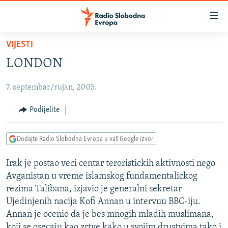
Dostupni
linkovi
Pređite
VIJESTI
na
VIJESTI
LONDON
glavni
BOSNA I HERCEGOVINA
sadržaj
7. septembar/rujan, 2005.
SRBIJA
Pređite
na
KOSOVO
Podijelite
glavnu
CRNA GORA
navigaciju
Dodajte Radio Slobodna Evropa u vaš Google izvor
Pređite
VIZUELNO
na
Irak je postao veci centar teroristickih aktivnosti nego
PODCASTI
VIDEO
pretragu
Avganistan u vreme islamskog fundamentalickog
RAT U UKRAJINI
FOTOGALERIJE
rezima Talibana, izjavio je generalni sekretar
KINA NA BALKANU
Ujedinjenih nacija Kofi Annan u intervuu BBC-iju.
INFOGRAFIKE
Annan je ocenio da je bes mnogih mladih muslimana,
RSE PRIČE IZ SVIJETA
koji se osecaju kao zrtve kako u svojim drustvima tako i