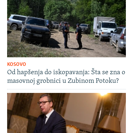
KOSOVO
Od hapšenja do iskopavanja: Šta se zna o
masovnoj grobnici u Zubinom Potoku?