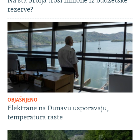
Na šta Srbija troši milione iz budžetske
rezerve?
OBJAŠNJENO
Elektrane na Dunavu usporavaju,
temperatura raste