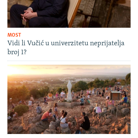
MOST
Vidi li Vučić u univerzitetu neprijatelja
broj 1?