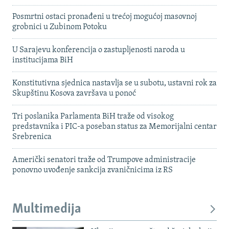
Posmrtni ostaci pronađeni u trećoj mogućoj masovnoj
grobnici u Zubinom Potoku
U Sarajevu konferencija o zastupljenosti naroda u
institucijama BiH
Konstitutivna sjednica nastavlja se u subotu, ustavni rok za
Skupštinu Kosova završava u ponoć
Tri poslanika Parlamenta BiH traže od visokog
predstavnika i PIC-a poseban status za Memorijalni centar
Srebrenica
Američki senatori traže od Trumpove administracije
ponovno uvođenje sankcija zvaničnicima iz RS
Multimedija