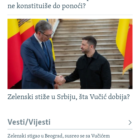
ne konstituiše do ponoći?
Zelenski stiže u Srbiju, šta Vučić dobija?
Vesti/Vijesti
Zelenski stigao u Beograd, susreo se sa Vučićem