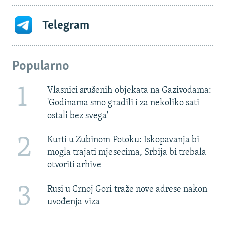
Telegram
Popularno
1
Vlasnici srušenih objekata na Gazivodama:
'Godinama smo gradili i za nekoliko sati
ostali bez svega'
2
Kurti u Zubinom Potoku: Iskopavanja bi
mogla trajati mjesecima, Srbija bi trebala
otvoriti arhive
3
Rusi u Crnoj Gori traže nove adrese nakon
uvođenja viza