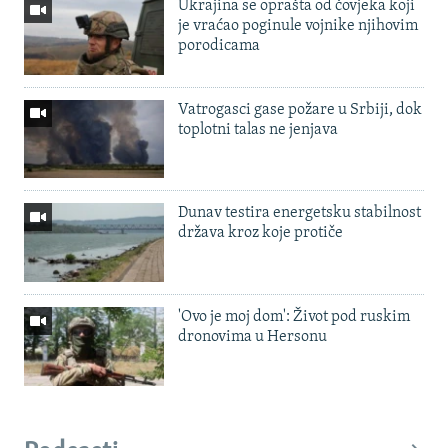
Ukrajina se oprašta od čovjeka koji
je vraćao poginule vojnike njihovim
porodicama
Vatrogasci gase požare u Srbiji, dok
toplotni talas ne jenjava
Dunav testira energetsku stabilnost
država kroz koje protiče
'Ovo je moj dom': Život pod ruskim
dronovima u Hersonu