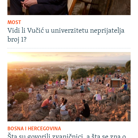
MOST
Vidi li Vučić u univerzitetu neprijatelja
broj 1?
BOSNA I HERCEGOVINA
Šta su govorili zvaničnici, a šta se zna o