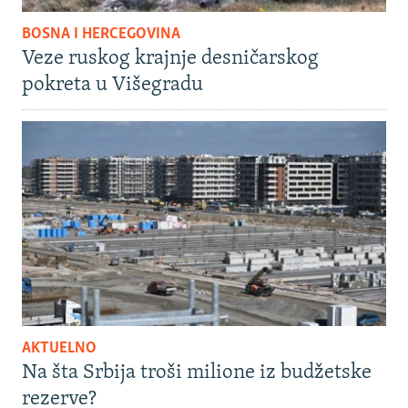
BOSNA I HERCEGOVINA
Veze ruskog krajnje desničarskog
pokreta u Višegradu
AKTUELNO
Na šta Srbija troši milione iz budžetske
rezerve?