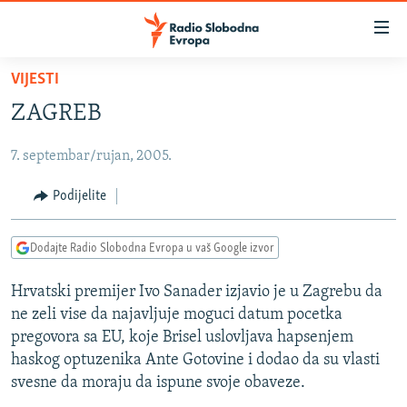
Dostupni
linkovi
Pređite
VIJESTI
na
VIJESTI
ZAGREB
glavni
BOSNA I HERCEGOVINA
sadržaj
7. septembar/rujan, 2005.
SRBIJA
Pređite
na
KOSOVO
Podijelite
glavnu
CRNA GORA
navigaciju
Dodajte Radio Slobodna Evropa u vaš Google izvor
Pređite
VIZUELNO
na
Hrvatski premijer Ivo Sanader izjavio je u Zagrebu da
PODCASTI
VIDEO
pretragu
ne zeli vise da najavljuje moguci datum pocetka
RAT U UKRAJINI
FOTOGALERIJE
pregovora sa EU, koje Brisel uslovljava hapsenjem
KINA NA BALKANU
haskog optuzenika Ante Gotovine i dodao da su vlasti
INFOGRAFIKE
svesne da moraju da ispune svoje obaveze.
RSE PRIČE IZ SVIJETA