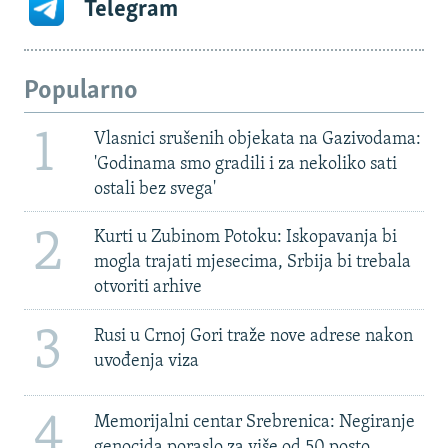
Telegram
Popularno
1
Vlasnici srušenih objekata na Gazivodama:
'Godinama smo gradili i za nekoliko sati
ostali bez svega'
2
Kurti u Zubinom Potoku: Iskopavanja bi
mogla trajati mjesecima, Srbija bi trebala
otvoriti arhive
3
Rusi u Crnoj Gori traže nove adrese nakon
uvođenja viza
4
Memorijalni centar Srebrenica: Negiranje
genocida poraslo za više od 50 posto