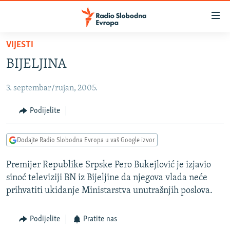
Dostupni
linkovi
Pređite
VIJESTI
na
VIJESTI
BIJELJINA
glavni
BOSNA I HERCEGOVINA
sadržaj
3. septembar/rujan, 2005.
SRBIJA
Pređite
na
KOSOVO
Podijelite
glavnu
CRNA GORA
navigaciju
Dodajte Radio Slobodna Evropa u vaš Google izvor
Pređite
VIZUELNO
na
Premijer Republike Srpske Pero Bukejlović je izjavio
PODCASTI
VIDEO
pretragu
sinoć televiziji BN iz Bijeljine da njegova vlada neće
RAT U UKRAJINI
FOTOGALERIJE
prihvatiti ukidanje Ministarstva unutrašnjih poslova.
KINA NA BALKANU
INFOGRAFIKE
Podijelite
Pratite nas
RSE PRIČE IZ SVIJETA