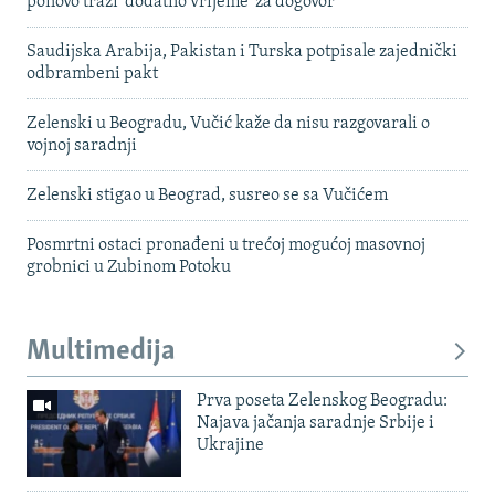
ponovo traži 'dodatno vrijeme' za dogovor
Saudijska Arabija, Pakistan i Turska potpisale zajednički
odbrambeni pakt
Zelenski u Beogradu, Vučić kaže da nisu razgovarali o
vojnoj saradnji
Zelenski stigao u Beograd, susreo se sa Vučićem
Posmrtni ostaci pronađeni u trećoj mogućoj masovnoj
grobnici u Zubinom Potoku
Multimedija
Prva poseta Zelenskog Beogradu:
Najava jačanja saradnje Srbije i
Ukrajine