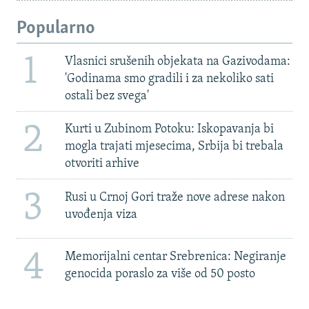
Popularno
1
Vlasnici srušenih objekata na Gazivodama:
'Godinama smo gradili i za nekoliko sati
ostali bez svega'
2
Kurti u Zubinom Potoku: Iskopavanja bi
mogla trajati mjesecima, Srbija bi trebala
otvoriti arhive
3
Rusi u Crnoj Gori traže nove adrese nakon
uvođenja viza
4
Memorijalni centar Srebrenica: Negiranje
genocida poraslo za više od 50 posto