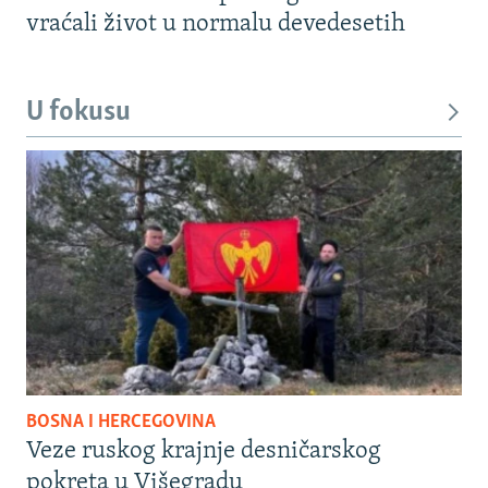
vraćali život u normalu devedesetih
U fokusu
BOSNA I HERCEGOVINA
Veze ruskog krajnje desničarskog
pokreta u Višegradu