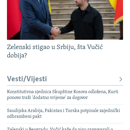
Zelenski stigao u Srbiju, šta Vučić
dobija?
Vesti/Vijesti
Konstitutivna sjednica Skupštine Kosova odložena, Kurti
ponovo traži 'dodatno vrijeme' za dogovor
Saudijska Arabija, Pakistan i Turska potpisale zajednički
odbrambeni pakt
Zelenski u Beogradu, Vučić kaže da nisu razgovarali o