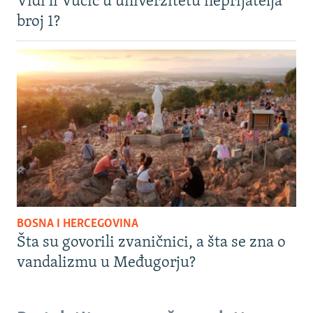
Vidi li Vučić u univerzitetu neprijatelja
broj 1?
BOSNA I HERCEGOVINA
Šta su govorili zvaničnici, a šta se zna o
vandalizmu u Međugorju?