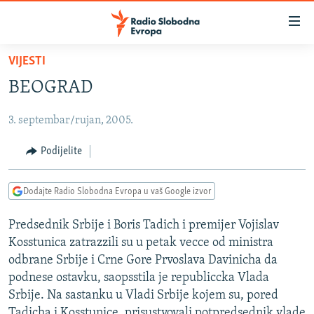
Dostupni
linkovi
Pređite
VIJESTI
na
VIJESTI
BEOGRAD
glavni
BOSNA I HERCEGOVINA
sadržaj
3. septembar/rujan, 2005.
SRBIJA
Pređite
na
KOSOVO
Podijelite
glavnu
CRNA GORA
navigaciju
Dodajte Radio Slobodna Evropa u vaš Google izvor
Pređite
VIZUELNO
na
Predsednik Srbije i Boris Tadich i premijer Vojislav
PODCASTI
VIDEO
pretragu
Kosstunica zatrazzili su u petak vecce od ministra
RAT U UKRAJINI
FOTOGALERIJE
odbrane Srbije i Crne Gore Prvoslava Davinicha da
KINA NA BALKANU
podnese ostavku, saopsstila je republiccka Vlada
INFOGRAFIKE
Srbije. Na sastanku u Vladi Srbije kojem su, pored
RSE PRIČE IZ SVIJETA
Tadicha i Kosstunice, prisustvovali potpredsednik vlade