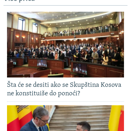
Šta će se desiti ako se Skupština Kosova
ne konstituiše do ponoći?