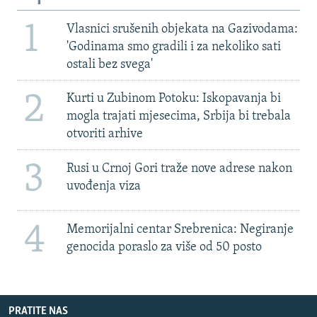
1
Vlasnici srušenih objekata na Gazivodama:
'Godinama smo gradili i za nekoliko sati
ostali bez svega'
2
Kurti u Zubinom Potoku: Iskopavanja bi
mogla trajati mjesecima, Srbija bi trebala
otvoriti arhive
3
Rusi u Crnoj Gori traže nove adrese nakon
uvođenja viza
4
Memorijalni centar Srebrenica: Negiranje
genocida poraslo za više od 50 posto
PRATITE NAS