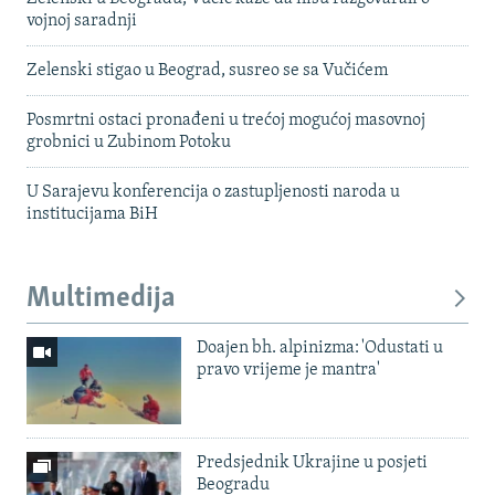
vojnoj saradnji
Zelenski stigao u Beograd, susreo se sa Vučićem
Posmrtni ostaci pronađeni u trećoj mogućoj masovnoj
grobnici u Zubinom Potoku
U Sarajevu konferencija o zastupljenosti naroda u
institucijama BiH
Multimedija
Doajen bh. alpinizma: 'Odustati u
pravo vrijeme je mantra'
Predsjednik Ukrajine u posjeti
Beogradu