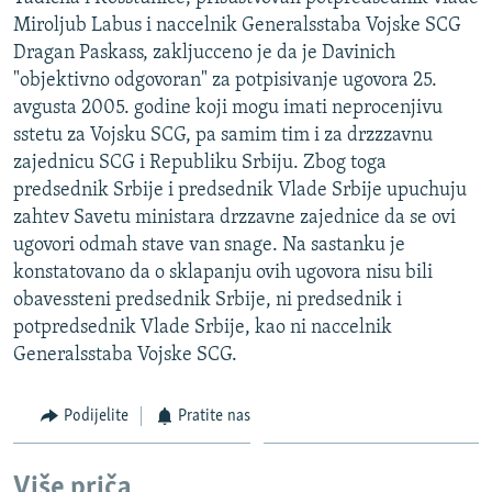
ISPRIČAJ MI
Miroljub Labus i naccelnik Generalsstaba Vojske SCG
Dragan Paskass, zakljucceno je da je Davinich
DNEVNO@RSE
"objektivno odgovoran" za potpisivanje ugovora 25.
SPECIJALI RSE
avgusta 2005. godine koji mogu imati neprocenjivu
sstetu za Vojsku SCG, pa samim tim i za drzzzavnu
VIŠE OD NASLOVA
PRATITE NAS
zajednicu SCG i Republiku Srbiju. Zbog toga
GENOCID U SREBRENICI
predsednik Srbije i predsednik Vlade Srbije upuchuju
zahtev Savetu ministara drzzavne zajednice da se ovi
POPLAVE I KLIZIŠTA U BIH 2024.
ugovori odmah stave van snage. Na sastanku je
TV LIBERTY
Sve RFE/RL stranice
konstatovano da o sklapanju ovih ugovora nisu bili
POST SCRIPTUM
obavessteni predsednik Srbije, ni predsednik i
potpredsednik Vlade Srbije, kao ni naccelnik
MOJA EVROPA
Generalsstaba Vojske SCG.
TRI DECENIJE OD RATA U BIH
Podijelite
Pratite nas
SVE KARTE DEJTONA
NASTANAK I RASPAD JUGOSLAVIJE
Više priča