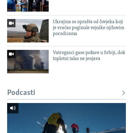
Ukrajina se oprašta od čovjeka koji
je vraćao poginule vojnike njihovim
porodicama
Vatrogasci gase požare u Srbiji, dok
toplotni talas ne jenjava
Podcasti