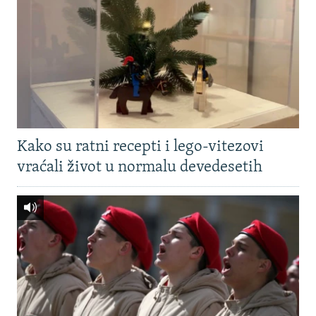
Kako su ratni recepti i lego-vitezovi
vraćali život u normalu devedesetih