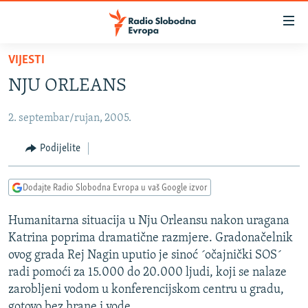
Dostupni
linkovi
Pređite
VIJESTI
na
VIJESTI
NJU ORLEANS
glavni
BOSNA I HERCEGOVINA
sadržaj
2. septembar/rujan, 2005.
SRBIJA
Pređite
na
KOSOVO
Podijelite
glavnu
CRNA GORA
navigaciju
Dodajte Radio Slobodna Evropa u vaš Google izvor
Pređite
VIZUELNO
na
Humanitarna situacija u Nju Orleansu nakon uragana
PODCASTI
VIDEO
pretragu
Katrina poprima dramatične razmjere. Gradonačelnik
RAT U UKRAJINI
FOTOGALERIJE
ovog grada Rej Nagin uputio je sinoć ´očajnički SOS´
KINA NA BALKANU
radi pomoći za 15.000 do 20.000 ljudi, koji se nalaze
INFOGRAFIKE
zarobljeni vodom u konferencijskom centru u gradu,
RSE PRIČE IZ SVIJETA
gotovo bez hrane i vode.