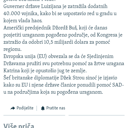
ISPRIČAJ MI
Guverner države Luizijana je zatražila dodatnih
40.000 vojnika, kako bi se uspostavio red u gradu u
DNEVNO@RSE
kojem vlada haos.
SPECIJALI RSE
Američki predsjednik Džordž Buš, koji će danas
posjetiti uraganom pogođeno područje, od Kongresa je
VIŠE OD NASLOVA
PRATITE NAS
zatražio da odobri 10,5 milijardi dolara za pomoć
GENOCID U SREBRENICI
regionu.
Evropska unija (EU) obvezala se da će Sjedinjenim
POPLAVE I KLIZIŠTA U BIH 2024.
Državama pružiti svu potrebnu pomoć za žrtve uragana
TV LIBERTY
Sve RFE/RL stranice
Katrina koji je opustošio jug te zemlje.
POST SCRIPTUM
Šef britanske diplomatije Džek Strou sinoć je izjavio
kako su EU i njene države članice ponudili pomoć SAD-
MOJA EVROPA
u na područjima koja su pogođena uraganom.
TRI DECENIJE OD RATA U BIH
Podijelite
Pratite nas
SVE KARTE DEJTONA
NASTANAK I RASPAD JUGOSLAVIJE
Više priča