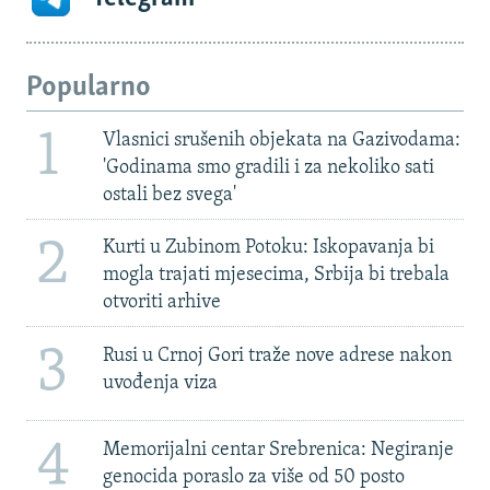
Popularno
1
Vlasnici srušenih objekata na Gazivodama:
'Godinama smo gradili i za nekoliko sati
ostali bez svega'
2
Kurti u Zubinom Potoku: Iskopavanja bi
mogla trajati mjesecima, Srbija bi trebala
otvoriti arhive
3
Rusi u Crnoj Gori traže nove adrese nakon
uvođenja viza
4
Memorijalni centar Srebrenica: Negiranje
genocida poraslo za više od 50 posto