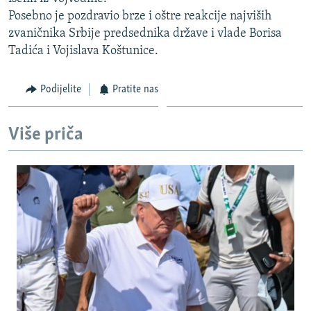
ISPRIČAJ MI
Posebno je pozdravio brze i oštre reakcije najviših
zvaničnika Srbije predsednika države i vlade Borisa
DNEVNO@RSE
Tadića i Vojislava Koštunice.
SPECIJALI RSE
VIŠE OD NASLOVA
Podijelite
Pratite nas
PRATITE NAS
GENOCID U SREBRENICI
Više priča
POPLAVE I KLIZIŠTA U BIH 2024.
TV LIBERTY
Sve RFE/RL stranice
POST SCRIPTUM
MOJA EVROPA
TRI DECENIJE OD RATA U BIH
SVE KARTE DEJTONA
NASTANAK I RASPAD JUGOSLAVIJE