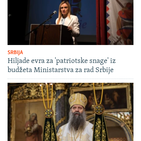
SRBIJA
Hiljade evra za 'patriotske snage' iz
budžeta Ministarstva za rad Srbije