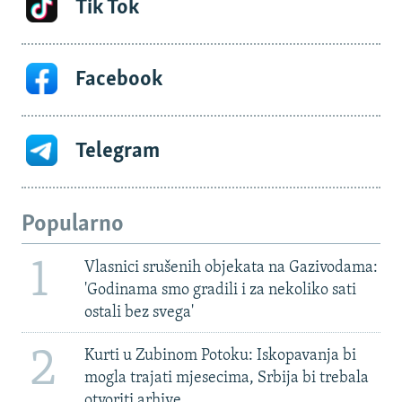
Tik Tok
Facebook
Telegram
Popularno
1
Vlasnici srušenih objekata na Gazivodama:
'Godinama smo gradili i za nekoliko sati
ostali bez svega'
2
Kurti u Zubinom Potoku: Iskopavanja bi
mogla trajati mjesecima, Srbija bi trebala
otvoriti arhive