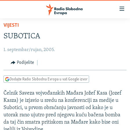
Dostupni
linkovi
Pređite
VIJESTI
na
VIJESTI
SUBOTICA
glavni
BOSNA I HERCEGOVINA
sadržaj
1. septembar/rujan, 2005.
SRBIJA
Pređite
na
KOSOVO
Podijelite
glavnu
CRNA GORA
navigaciju
Dodajte Radio Slobodna Evropa u vaš Google izvor
Pređite
VIZUELNO
na
Čelnik Saveza vojvođanskih Mađara Jožef Kasa (Jozef
PODCASTI
VIDEO
pretragu
Kasza) je izjavio u sredu na konferenciji za medije u
RAT U UKRAJINI
FOTOGALERIJE
Subotici, u prvom obraćanju javnosti od kako je u
KINA NA BALKANU
utorak rano ujutro pred njegovu kuću bačena bomba
INFOGRAFIKE
da taj čin smatra pritiskom na Mađare kako bise oni
RSE PRIČE IZ SVIJETA
iselili iz Vojvodine.