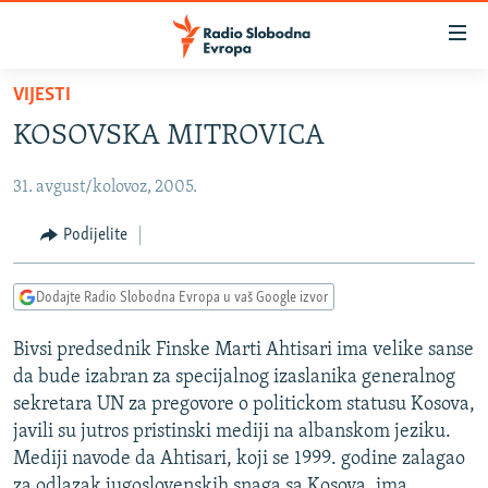
Dostupni
linkovi
Pređite
VIJESTI
na
VIJESTI
KOSOVSKA MITROVICA
glavni
BOSNA I HERCEGOVINA
sadržaj
31. avgust/kolovoz, 2005.
SRBIJA
Pređite
na
KOSOVO
Podijelite
glavnu
CRNA GORA
navigaciju
Dodajte Radio Slobodna Evropa u vaš Google izvor
Pređite
VIZUELNO
na
Bivsi predsednik Finske Marti Ahtisari ima velike sanse
PODCASTI
VIDEO
pretragu
da bude izabran za specijalnog izaslanika generalnog
RAT U UKRAJINI
FOTOGALERIJE
sekretara UN za pregovore o politickom statusu Kosova,
KINA NA BALKANU
javili su jutros pristinski mediji na albanskom jeziku.
INFOGRAFIKE
Mediji navode da Ahtisari, koji se 1999. godine zalagao
RSE PRIČE IZ SVIJETA
za odlazak jugoslovenskih snaga sa Kosova, ima