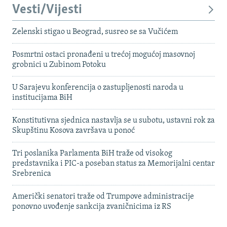
Vesti/Vijesti
Zelenski stigao u Beograd, susreo se sa Vučićem
Posmrtni ostaci pronađeni u trećoj mogućoj masovnoj
grobnici u Zubinom Potoku
U Sarajevu konferencija o zastupljenosti naroda u
institucijama BiH
Konstitutivna sjednica nastavlja se u subotu, ustavni rok za
Skupštinu Kosova završava u ponoć
Tri poslanika Parlamenta BiH traže od visokog
predstavnika i PIC-a poseban status za Memorijalni centar
Srebrenica
Američki senatori traže od Trumpove administracije
ponovno uvođenje sankcija zvaničnicima iz RS