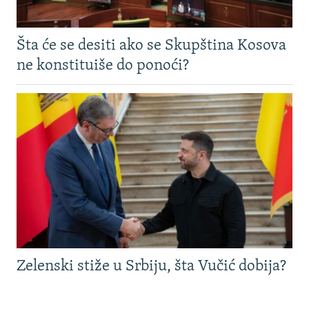
Šta će se desiti ako se Skupština Kosova
ne konstituiše do ponoći?
Zelenski stiže u Srbiju, šta Vučić dobija?