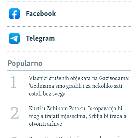
Facebook
Telegram
Popularno
1
Vlasnici srušenih objekata na Gazivodama:
'Godinama smo gradili i za nekoliko sati
ostali bez svega'
2
Kurti u Zubinom Potoku: Iskopavanja bi
mogla trajati mjesecima, Srbija bi trebala
otvoriti arhive