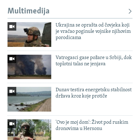
Multimedija
Ukrajina se oprašta od čovjeka koji
je vraćao poginule vojnike njihovim
porodicama
Vatrogasci gase požare u Srbiji, dok
toplotni talas ne jenjava
Dunav testira energetsku stabilnost
država kroz koje protiče
'Ovo je moj dom': Život pod ruskim
dronovima u Hersonu