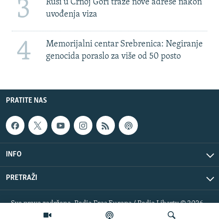
3
Rusi u Crnoj Gori traže nove adrese nakon
uvođenja viza
4
Memorijalni centar Srebrenica: Negiranje
genocida poraslo za više od 50 posto
PRATITE NAS
INFO
PRETRAŽI
Sva prava zadržana. Radio Free Europe / Radio Liberty © 2026
RFE/RL, Inc.