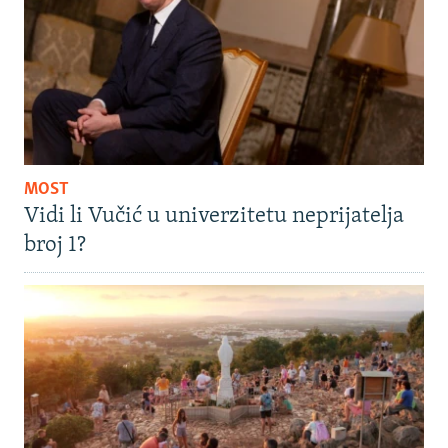
MOST
Vidi li Vučić u univerzitetu neprijatelja
broj 1?