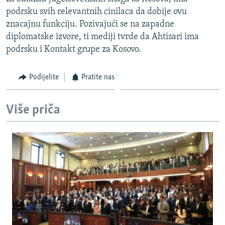
ISPRIČAJ MI
podrsku svih relevantnih cinilaca da dobije ovu
znacajnu funkciju. Pozivajući se na zapadne
DNEVNO@RSE
diplomatske izvore, ti mediji tvrde da Ahtisari ima
SPECIJALI RSE
podrsku i Kontakt grupe za Kosovo.
VIŠE OD NASLOVA
PRATITE NAS
Podijelite
Pratite nas
GENOCID U SREBRENICI
POPLAVE I KLIZIŠTA U BIH 2024.
Više priča
TV LIBERTY
Sve RFE/RL stranice
POST SCRIPTUM
MOJA EVROPA
TRI DECENIJE OD RATA U BIH
SVE KARTE DEJTONA
NASTANAK I RASPAD JUGOSLAVIJE