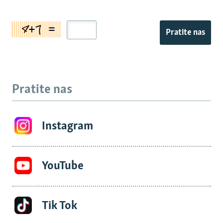
Pratite nas
Pratite nas
Instagram
YouTube
Tik Tok