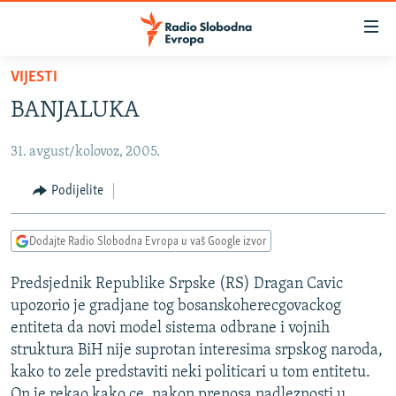
Dostupni
linkovi
Pređite
VIJESTI
na
VIJESTI
BANJALUKA
glavni
BOSNA I HERCEGOVINA
sadržaj
31. avgust/kolovoz, 2005.
SRBIJA
Pređite
na
KOSOVO
Podijelite
glavnu
CRNA GORA
navigaciju
Dodajte Radio Slobodna Evropa u vaš Google izvor
Pređite
VIZUELNO
na
Predsjednik Republike Srpske (RS) Dragan Cavic
PODCASTI
VIDEO
pretragu
upozorio je gradjane tog bosanskoherecgovackog
RAT U UKRAJINI
FOTOGALERIJE
entiteta da novi model sistema odbrane i vojnih
KINA NA BALKANU
struktura BiH nije suprotan interesima srpskog naroda,
INFOGRAFIKE
kako to zele predstaviti neki politicari u tom entitetu.
RSE PRIČE IZ SVIJETA
On je rekao kako ce, nakon prenosa nadleznosti u