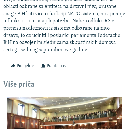
ISPRIČAJ MI
oblasti odbrane sa entiteta na drzavni nivo, oruzane
snage BiH biti vise u funkciji NATO sistema, a najmanje
DNEVNO@RSE
u funkciji unutrasnjih potreba. Nakon odluke RS o
SPECIJALI RSE
prenosu nadleznosti iz sistema odbarane na nivo
drzave, to ce uciniti i poslanici parlamenta Federacije
VIŠE OD NASLOVA
PRATITE NAS
BiH na odvojenim sjednicama skupstinskih domova
GENOCID U SREBRENICI
sestog i sedmog septembra ove godine.
POPLAVE I KLIZIŠTA U BIH 2024.
Podijelite
Pratite nas
TV LIBERTY
Sve RFE/RL stranice
POST SCRIPTUM
Više priča
MOJA EVROPA
TRI DECENIJE OD RATA U BIH
SVE KARTE DEJTONA
NASTANAK I RASPAD JUGOSLAVIJE