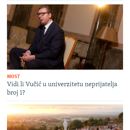
MOST
Vidi li Vučić u univerzitetu neprijatelja
broj 1?