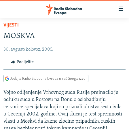
Dostupni
linkovi
Pređite
VIJESTI
na
VIJESTI
MOSKVA
glavni
BOSNA I HERCEGOVINA
sadržaj
30. avgust/kolovoz, 2005.
SRBIJA
Pređite
na
KOSOVO
Podijelite
glavnu
CRNA GORA
navigaciju
Dodajte Radio Slobodna Evropa u vaš Google izvor
Pređite
VIZUELNO
na
Vojno odljenjenje Vrhovnog suda Rusije preinacilo je
PODCASTI
VIDEO
pretragu
odluku suda u Rostovu na Donu o oslobadjanju
RAT U UKRAJINI
FOTOGALERIJE
cetvorice specijalaca koji su priznali ubistvo sest civila
KINA NA BALKANU
u Ceceniji 2002. godine. Ovaj slucaj je test spremnosti
INFOGRAFIKE
vlasti u Moskvi da kazne zlocine pripadnika ruskih
RSE PRIČE IZ SVIJETA
snaga bezbjednosti tokom kampanje u Ceceniji.