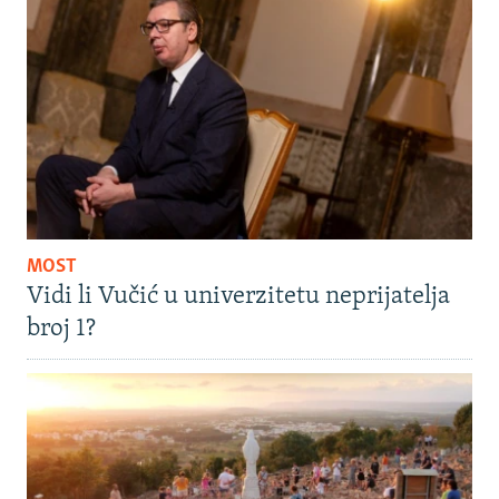
MOST
Vidi li Vučić u univerzitetu neprijatelja
broj 1?