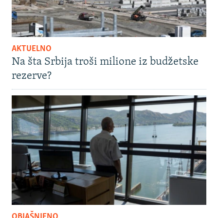
AKTUELNO
Na šta Srbija troši milione iz budžetske
rezerve?
OBJAŠNJENO