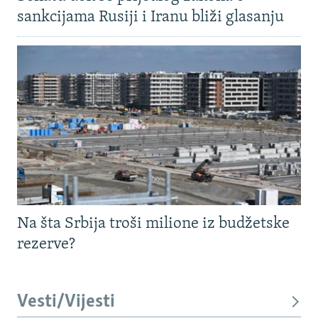
sankcijama Rusiji i Iranu bliži glasanju
Na šta Srbija troši milione iz budžetske
rezerve?
Vesti/Vijesti