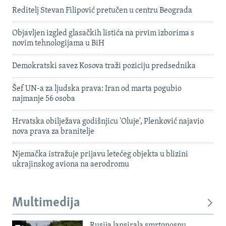
Reditelj Stevan Filipović pretučen u centru Beograda
Objavljen izgled glasačkih listića na prvim izborima s
novim tehnologijama u BiH
Demokratski savez Kosova traži poziciju predsednika
Šef UN-a za ljudska prava: Iran od marta pogubio
najmanje 56 osoba
Hrvatska obilježava godišnjicu 'Oluje', Plenković najavio
nova prava za branitelje
Njemačka istražuje prijavu letećeg objekta u blizini
ukrajinskog aviona na aerodromu
Multimedija
Rusija lansirala smrtonosnu