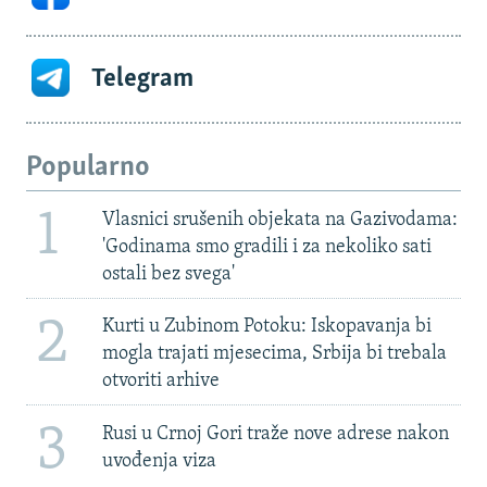
Telegram
Popularno
1
Vlasnici srušenih objekata na Gazivodama:
'Godinama smo gradili i za nekoliko sati
ostali bez svega'
2
Kurti u Zubinom Potoku: Iskopavanja bi
mogla trajati mjesecima, Srbija bi trebala
otvoriti arhive
3
Rusi u Crnoj Gori traže nove adrese nakon
uvođenja viza