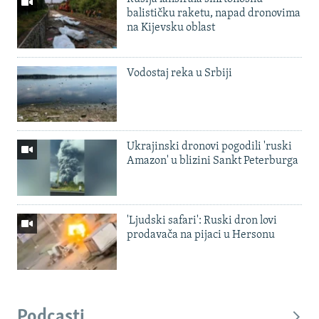
balističku raketu, napad dronovima
na Kijevsku oblast
Vodostaj reka u Srbiji
Ukrajinski dronovi pogodili 'ruski
Amazon' u blizini Sankt Peterburga
'Ljudski safari': Ruski dron lovi
prodavača na pijaci u Hersonu
Podcasti