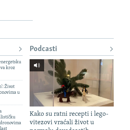
Podcasti
 energetsku
ava kroz
': Život
onovima u
a
Kako su ratni recepti i lego-
lističku
vitezovi vraćali život u
 dronovima
last