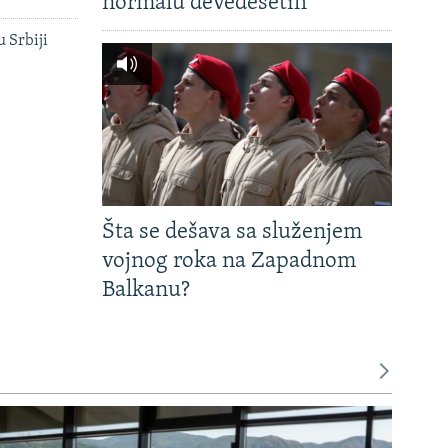
normalu devedesetih
u Srbiji
Šta se dešava sa služenjem
vojnog roka na Zapadnom
Balkanu?