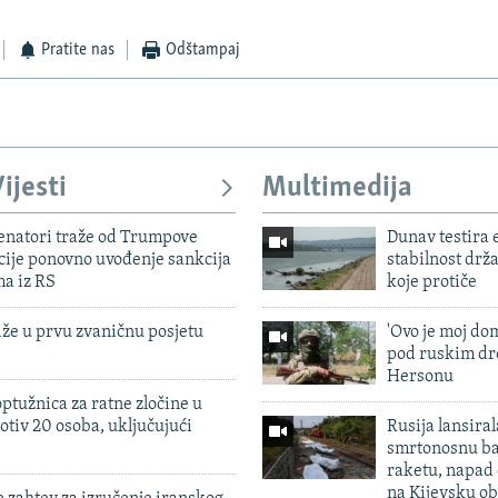
Pratite nas
Odštampaj
ijesti
Multimedija
enatori traže od Trumpove
Dunav testira
cije ponovno uvođenje sankcija
stabilnost drž
ma iz RS
koje protiče
iže u prvu zvaničnu posjetu
'Ovo je moj dom
pod ruskim dr
Hersonu
ptužnica za ratne zločine u
otiv 20 osoba, uključujući
Rusija lansiral
smrtonosnu ba
raketu, napad
na Kijevsku ob