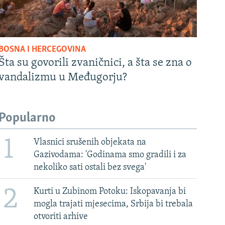
BOSNA I HERCEGOVINA
Šta su govorili zvaničnici, a šta se zna o
vandalizmu u Međugorju?
Popularno
1
Vlasnici srušenih objekata na
Gazivodama: 'Godinama smo gradili i za
nekoliko sati ostali bez svega'
2
Kurti u Zubinom Potoku: Iskopavanja bi
mogla trajati mjesecima, Srbija bi trebala
otvoriti arhive