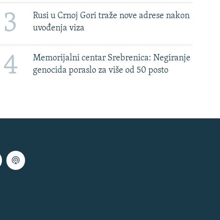
3
Rusi u Crnoj Gori traže nove adrese nakon
uvođenja viza
4
Memorijalni centar Srebrenica: Negiranje
genocida poraslo za više od 50 posto