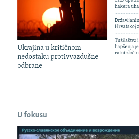
SAD uputile
hakera uha
Državljanin
Hrvatskoj 
Tužilaštvo
Ukrajina u kritičnom
hapšenja j
ratni zloči
nedostaku protivvazdušne
odbrane
U fokusu