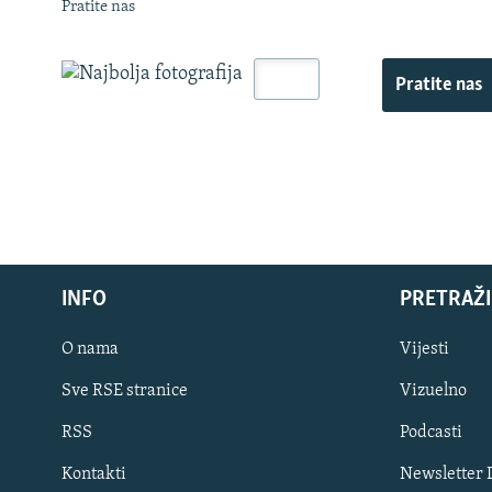
Pratite nas
Pratite nas
INFO
PRETRAŽI
O nama
Vijesti
Sve RSE stranice
Vizuelno
PRATITE NAS
RSS
Podcasti
Kontakti
Newsletter