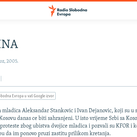
INA
oz, 2005.
obodna Evropa u vaš Google izvor
h mladica Aleksandar Stankovic i Ivan Dejanovic, koji su u 
osovu danas ce biti sahranjeni. U isto vrijeme Srbi sa Koso
i proteste zbog ubistva dvojice mladica i pozvali su KFOR i 
zbu da im ponovo pruzi zastitu prilikom kretanja.