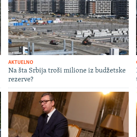
AKTUELNO
Na šta Srbija troši milione iz budžetske
rezerve?