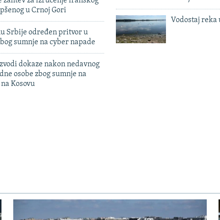
 zahtev za izručenje iranskog
pšenog u Crnoj Gori
Vodostaj reka 
u Srbije određen pritvor u
zbog sumnje na cyber napade
 izvodi dokaze nakon nedavnog
edne osobe zbog sumnje na
n na Kosovu