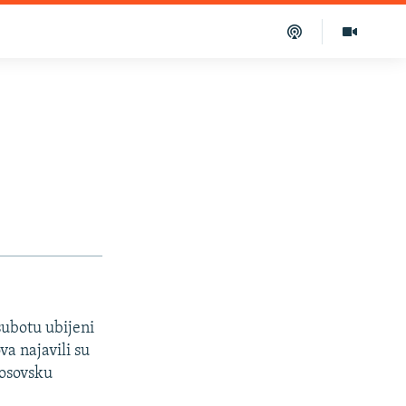
subotu ubijeni
va najavili su
kosovsku