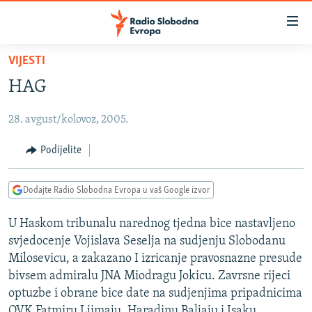
Dostupni
linkovi
Pređite
VIJESTI
na
VIJESTI
HAG
glavni
BOSNA I HERCEGOVINA
sadržaj
28. avgust/kolovoz, 2005.
SRBIJA
Pređite
na
KOSOVO
Podijelite
glavnu
CRNA GORA
navigaciju
Dodajte Radio Slobodna Evropa u vaš Google izvor
Pređite
VIZUELNO
na
U Haskom tribunalu narednog tjedna bice nastavljeno
PODCASTI
VIDEO
pretragu
svjedocenje Vojislava Seselja na sudjenju Slobodanu
RAT U UKRAJINI
FOTOGALERIJE
Milosevicu, a zakazano I izricanje pravosnazne presude
KINA NA BALKANU
bivsem admiralu JNA Miodragu Jokicu. Zavrsne rijeci
INFOGRAFIKE
optuzbe i obrane bice date na sudjenjima pripadnicima
RSE PRIČE IZ SVIJETA
OVK Fatmiru Ljimaju, Haradinu Baljaju i Isaku