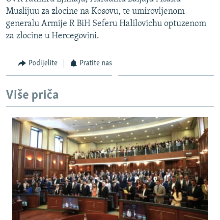
ISPRIČAJ MI
Muslijuu za zlocine na Kosovu, te umirovljenom
generalu Armije R BiH Seferu Halilovichu optuzenom
DNEVNO@RSE
za zlocine u Hercegovini.
SPECIJALI RSE
VIŠE OD NASLOVA
Podijelite
Pratite nas
PRATITE NAS
GENOCID U SREBRENICI
Više priča
POPLAVE I KLIZIŠTA U BIH 2024.
TV LIBERTY
Sve RFE/RL stranice
POST SCRIPTUM
MOJA EVROPA
TRI DECENIJE OD RATA U BIH
SVE KARTE DEJTONA
NASTANAK I RASPAD JUGOSLAVIJE