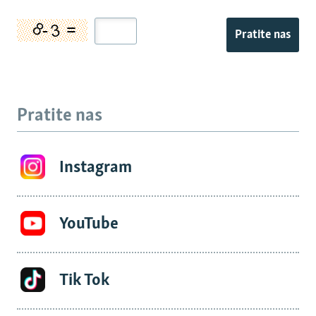
Pratite nas
Pratite nas
Instagram
YouTube
Tik Tok