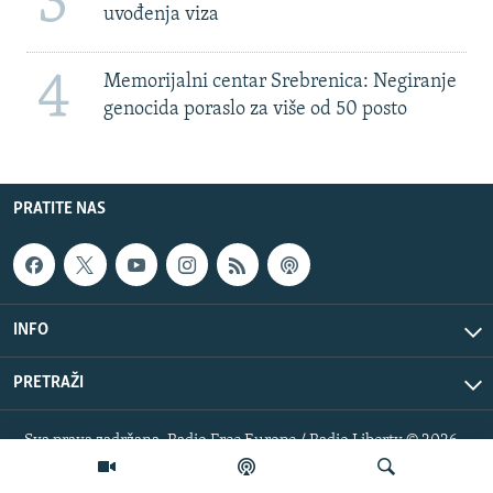
3
uvođenja viza
4
Memorijalni centar Srebrenica: Negiranje
genocida poraslo za više od 50 posto
PRATITE NAS
INFO
PRETRAŽI
Sva prava zadržana. Radio Free Europe / Radio Liberty © 2026
RFE/RL, Inc.