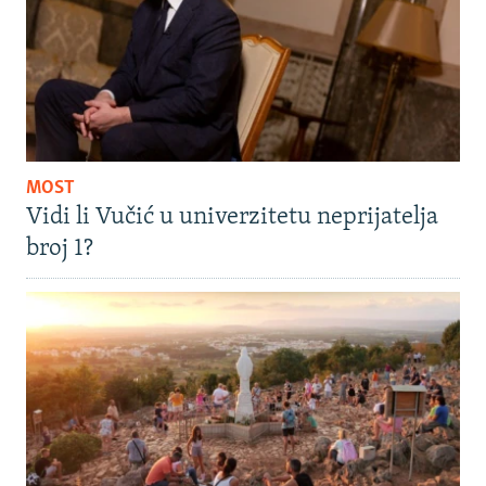
MOST
Vidi li Vučić u univerzitetu neprijatelja
broj 1?