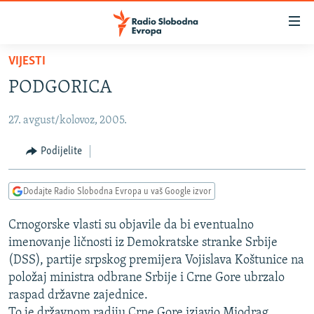
Dostupni
linkovi
Pređite
VIJESTI
na
VIJESTI
PODGORICA
glavni
BOSNA I HERCEGOVINA
sadržaj
27. avgust/kolovoz, 2005.
SRBIJA
Pređite
na
KOSOVO
Podijelite
glavnu
CRNA GORA
navigaciju
Dodajte Radio Slobodna Evropa u vaš Google izvor
Pređite
VIZUELNO
na
Crnogorske vlasti su objavile da bi eventualno
PODCASTI
VIDEO
pretragu
imenovanje ličnosti iz Demokratske stranke Srbije
RAT U UKRAJINI
FOTOGALERIJE
(DSS), partije srpskog premijera Vojislava Koštunice na
KINA NA BALKANU
položaj ministra odbrane Srbije i Crne Gore ubrzalo
INFOGRAFIKE
raspad državne zajednice.
RSE PRIČE IZ SVIJETA
To je državnom radiju Crne Gore izjavio Miodrag