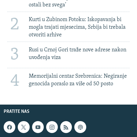
ostali bez svega'
2
Kurti u Zubinom Potoku: Iskopavanja bi
mogla trajati mjesecima, Srbija bi trebala
otvoriti arhive
3
Rusi u Crnoj Gori traže nove adrese nakon
uvođenja viza
4
Memorijalni centar Srebrenica: Negiranje
genocida poraslo za više od 50 posto
PRATITE NAS