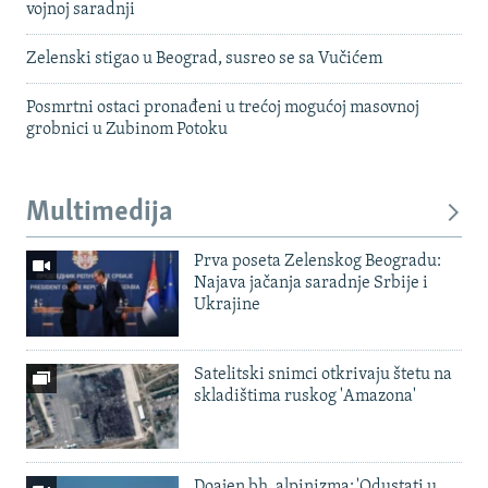
vojnoj saradnji
Zelenski stigao u Beograd, susreo se sa Vučićem
Posmrtni ostaci pronađeni u trećoj mogućoj masovnoj
grobnici u Zubinom Potoku
Multimedija
Prva poseta Zelenskog Beogradu:
Najava jačanja saradnje Srbije i
Ukrajine
Satelitski snimci otkrivaju štetu na
skladištima ruskog 'Amazona'
Doajen bh. alpinizma: 'Odustati u