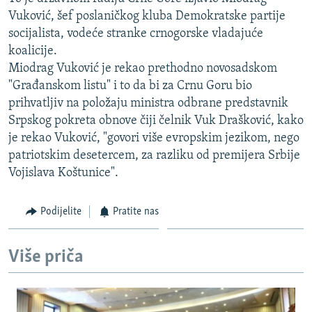
ISPRIČAJ MI
Vuković, šef poslaničkog kluba Demokratske partije
socijalista, vodeće stranke crnogorske vladajuće
DNEVNO@RSE
koalicije.
SPECIJALI RSE
Miodrag Vuković je rekao prethodno novosadskom
"Građanskom listu" i to da bi za Crnu Goru bio
VIŠE OD NASLOVA
PRATITE NAS
prihvatljiv na položaju ministra odbrane predstavnik
GENOCID U SREBRENICI
Srpskog pokreta obnove čiji čelnik Vuk Drašković, kako
je rekao Vuković, "govori više evropskim jezikom, nego
POPLAVE I KLIZIŠTA U BIH 2024.
patriotskim desetercem, za razliku od premijera Srbije
TV LIBERTY
Sve RFE/RL stranice
Vojislava Koštunice".
POST SCRIPTUM
Podijelite
Pratite nas
MOJA EVROPA
TRI DECENIJE OD RATA U BIH
Više priča
SVE KARTE DEJTONA
NASTANAK I RASPAD JUGOSLAVIJE