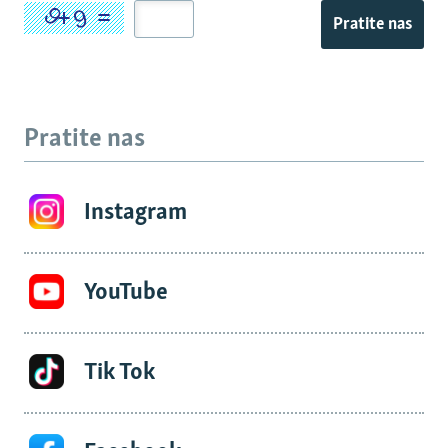
Pratite nas
Pratite nas
Instagram
YouTube
Tik Tok