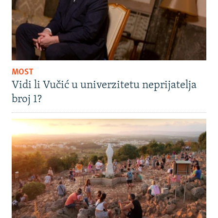
MOST
Vidi li Vučić u univerzitetu neprijatelja
broj 1?