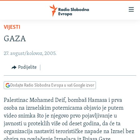
Dostupni
linkovi
Pređite
VIJESTI
na
VIJESTI
GAZA
glavni
BOSNA I HERCEGOVINA
sadržaj
27. avgust/kolovoz, 2005.
SRBIJA
Pređite
na
KOSOVO
Podijelite
glavnu
CRNA GORA
navigaciju
Dodajte Radio Slobodna Evropa u vaš Google izvor
Pređite
VIZUELNO
na
Palestinac Mohamed Deif, bombaš Hamasa i prva
PODCASTI
VIDEO
pretragu
osoba na izraelskim poternicama objavio je putem
RAT U UKRAJINI
FOTOGALERIJE
video snimka što je njegovo prvo pojavljivanje u
KINA NA BALKANU
javnosti u proteklih više od deset godina, da će ta
INFOGRAFIKE
organizacija nastaviti terorističke napade na Izrael bez
RSE PRIČE IZ SVIJETA
obzira na povlačenje Izraelaca iz Pojasa Gaze.