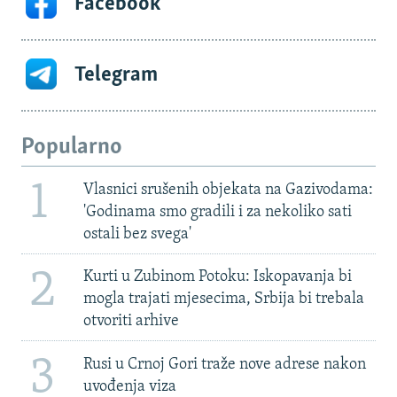
Facebook
Telegram
Popularno
1
Vlasnici srušenih objekata na Gazivodama:
'Godinama smo gradili i za nekoliko sati
ostali bez svega'
2
Kurti u Zubinom Potoku: Iskopavanja bi
mogla trajati mjesecima, Srbija bi trebala
otvoriti arhive
3
Rusi u Crnoj Gori traže nove adrese nakon
uvođenja viza