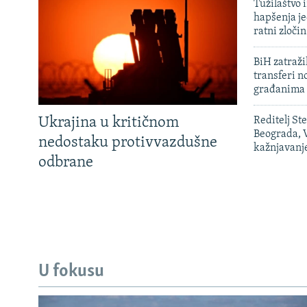
Tužilaštvo
hapšenja j
ratni zloči
BiH zatražil
transferi n
građanima
Ukrajina u kritičnom
Reditelj St
Beograda, V
nedostaku protivvazdušne
kažnjavanj
odbrane
U fokusu