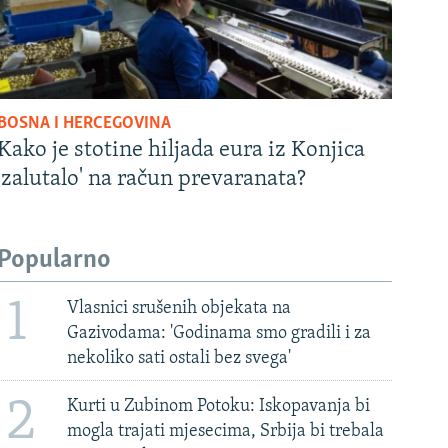
BOSNA I HERCEGOVINA
Kako je stotine hiljada eura iz Konjica
'zalutalo' na račun prevaranata?
Popularno
1
Vlasnici srušenih objekata na
Gazivodama: 'Godinama smo gradili i za
nekoliko sati ostali bez svega'
2
Kurti u Zubinom Potoku: Iskopavanja bi
mogla trajati mjesecima, Srbija bi trebala