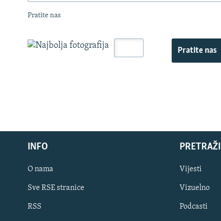
Pratite nas
Pratite nas
INFO
PRETRAŽI
O nama
Vijesti
Sve RSE stranice
Vizuelno
PRATITE NAS
RSS
Podcasti