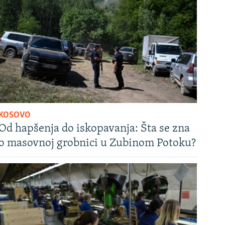
KOSOVO
Od hapšenja do iskopavanja: Šta se zna
o masovnoj grobnici u Zubinom Potoku?