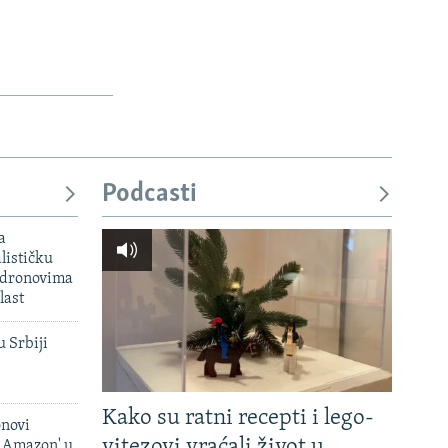
Podcasti
a
lističku
 dronovima
last
u Srbiji
Kako su ratni recepti i lego-
onovi
vitezovi vraćali život u
i Amazon' u