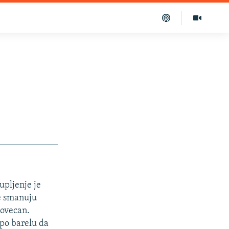
upljenje je
se smanuju
povecan.
 po barelu da