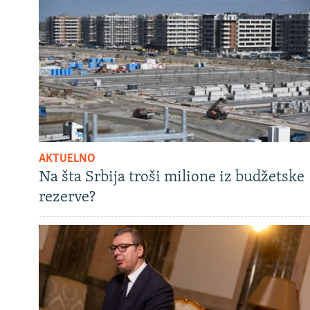
AKTUELNO
Na šta Srbija troši milione iz budžetske
rezerve?