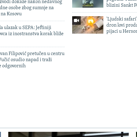
 izvodi dokaze nakon nedavnog
blizini Sankt 
edne osobe zbog sumnje na
n na Kosovu
'Ljudski safari
dron lovi prod
a ulazak u SEPA: Jeftiniji
pijaci u Herso
ovca iz inostranstva korak bliže
evan Filipović pretučen u centru
učić osudio napad i traži
e odgovornih