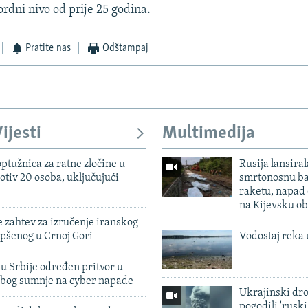
ordni nivo od prije 25 godina.
Pratite nas
Odštampaj
ijesti
Multimedija
ptužnica za ratne zločine u
Rusija lansiral
otiv 20 osoba, uključujući
smrtonosnu ba
raketu, napad
na Kijevsku ob
 zahtev za izručenje iranskog
pšenog u Crnoj Gori
Vodostaj reka 
u Srbije određen pritvor u
zbog sumnje na cyber napade
Ukrajinski dr
pogodili 'rusk