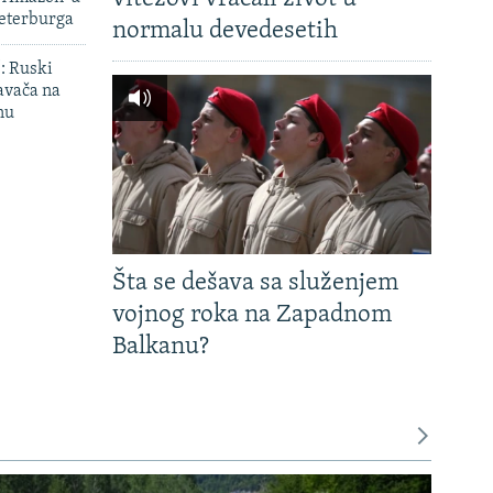
Peterburga
normalu devedesetih
': Ruski
avača na
nu
Šta se dešava sa služenjem
vojnog roka na Zapadnom
Balkanu?