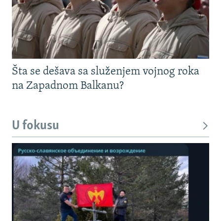
Šta se dešava sa služenjem vojnog roka
na Zapadnom Balkanu?
U fokusu