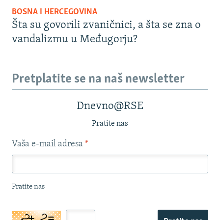
BOSNA I HERCEGOVINA
Šta su govorili zvaničnici, a šta se zna o
vandalizmu u Međugorju?
Pretplatite se na naš newsletter
Dnevno@RSE
Pratite nas
Vaša e-mail adresa
*
Pratite nas