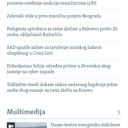
ponovno uvođenje sankcija zvaničnicima iz RS
Zelenski stiže u prvu zvaničnu posjetu Beogradu
Podignuta optužnica za ratne zločine u Đakovici protiv 20
osoba, uključujući Radoičića
SAD uputile zahtev za izručenje iranskog hakera
uhapšenog u Crnoj Gori
Državljaninu Srbije određen pritvor u Hrvatskoj zbog
sumnje na cyber napade
Tužilaštvo izvodi dokaze nakon nedavnog hapšenja jedne
osobe zbog sumnje na ratni zločin na Kosovu
Multimedija
Dunav testira energetsku stabilnost