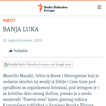
Dostupni
linkovi
Pređite
VIJESTI
na
VIJESTI
BANJA LUKA
glavni
BOSNA I HERCEGOVINA
sadržaj
25. avgust/kolovoz, 2005.
SRBIJA
Pređite
na
KOSOVO
Podijelite
glavnu
CRNA GORA
navigaciju
Dodajte Radio Slobodna Evropa u vaš Google izvor
Pređite
VIZUELNO
na
Momčilo Mandić, Srbin iz Bosne i Hercegovine koji je
PODCASTI
VIDEO
pretragu
nedavno izručen toj zemlji iz Srbije i Crne Gore pod
RAT U UKRAJINI
FOTOGALERIJE
optužbom za organizovani kriminal, pod istragom je i
KINA NA BALKANU
za krivično delo ratnog zločina, preneo je u sredu
INFOGRAFIKE
sarajevski "Dnevni avaz" izjavu glavnog tužioca
RSE PRIČE IZ SVIJETA
Kantonalnog tužilaštva u Sarajevu Branka Šljivara.