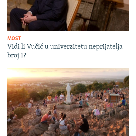
MOST
Vidi li Vučić u univerzitetu neprijatelja
broj 1?