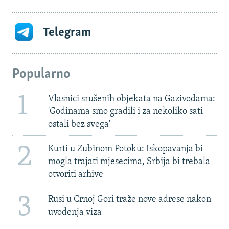
Telegram
Popularno
1
Vlasnici srušenih objekata na Gazivodama:
'Godinama smo gradili i za nekoliko sati
ostali bez svega'
2
Kurti u Zubinom Potoku: Iskopavanja bi
mogla trajati mjesecima, Srbija bi trebala
otvoriti arhive
3
Rusi u Crnoj Gori traže nove adrese nakon
uvođenja viza