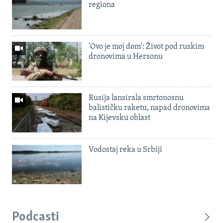
regiona
'Ovo je moj dom': Život pod ruskim
dronovima u Hersonu
Rusija lansirala smrtonosnu
balističku raketu, napad dronovima
na Kijevsku oblast
Vodostaj reka u Srbiji
Podcasti