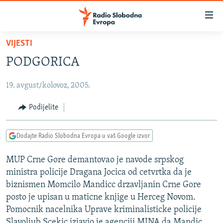
Dostupni
linkovi
Pređite
VIJESTI
na
VIJESTI
PODGORICA
glavni
BOSNA I HERCEGOVINA
sadržaj
19. avgust/kolovoz, 2005.
SRBIJA
Pređite
na
KOSOVO
Podijelite
glavnu
CRNA GORA
navigaciju
Dodajte Radio Slobodna Evropa u vaš Google izvor
Pređite
VIZUELNO
na
MUP Crne Gore demantovao je navode srpskog
PODCASTI
VIDEO
pretragu
ministra policije Dragana Jocica od cetvrtka da je
RAT U UKRAJINI
FOTOGALERIJE
biznismen Momcilo Mandicc drzavljanin Crne Gore
KINA NA BALKANU
posto je upisan u maticne knjige u Herceg Novom.
INFOGRAFIKE
Pomocnik nacelnika Uprave kriminalisticke policije
RSE PRIČE IZ SVIJETA
Slavoljub Scekic izjavio je agenciji MINA da Mandic