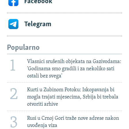
Facebook
Telegram
Popularno
1
Vlasnici srušenih objekata na Gazivodama:
'Godinama smo gradili i za nekoliko sati
ostali bez svega'
2
Kurti u Zubinom Potoku: Iskopavanja bi
mogla trajati mjesecima, Srbija bi trebala
otvoriti arhive
3
Rusi u Crnoj Gori traže nove adrese nakon
uvođenja viza