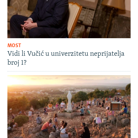
MOST
Vidi li Vučić u univerzitetu neprijatelja
broj 1?