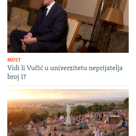
MOST
Vidi li Vučić u univerzitetu neprijatelja
broj 1?