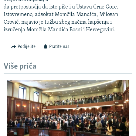
ISPRIČAJ MI
da pretpostavlja da isto piše i u Ustavu Crne Gore.
Istovremeno, advokat Momčila Mandića, Milovan
DNEVNO@RSE
Orović, najavio je tužbu zbog načina hapšenja i
SPECIJALI RSE
izručenja Momčila Mandića Bosni i Hercegovini.
VIŠE OD NASLOVA
PRATITE NAS
Podijelite
Pratite nas
GENOCID U SREBRENICI
POPLAVE I KLIZIŠTA U BIH 2024.
Više priča
TV LIBERTY
Sve RFE/RL stranice
POST SCRIPTUM
MOJA EVROPA
TRI DECENIJE OD RATA U BIH
SVE KARTE DEJTONA
NASTANAK I RASPAD JUGOSLAVIJE