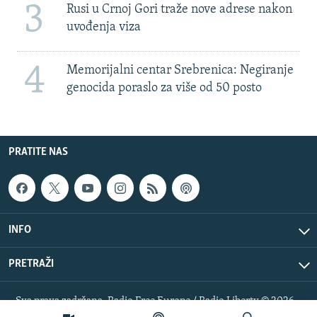
3
Rusi u Crnoj Gori traže nove adrese nakon
uvođenja viza
4
Memorijalni centar Srebrenica: Negiranje
genocida poraslo za više od 50 posto
PRATITE NAS
INFO
PRETRAŽI
Sva prava zadržana. Radio Free Europe / Radio Liberty © 2026
RFE/RL, Inc.