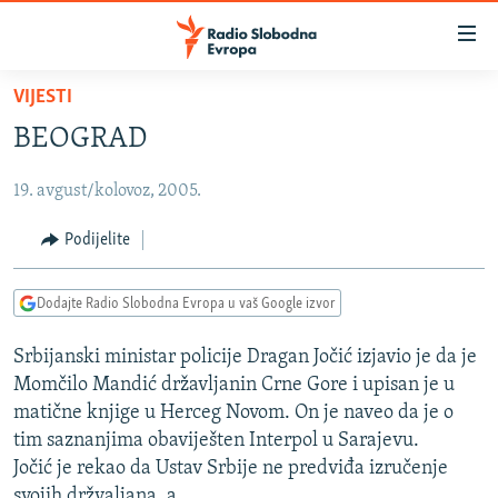
Dostupni
linkovi
Pređite
VIJESTI
na
VIJESTI
BEOGRAD
glavni
BOSNA I HERCEGOVINA
sadržaj
19. avgust/kolovoz, 2005.
SRBIJA
Pređite
na
KOSOVO
Podijelite
glavnu
CRNA GORA
navigaciju
Dodajte Radio Slobodna Evropa u vaš Google izvor
Pređite
VIZUELNO
na
Srbijanski ministar policije Dragan Jočić izjavio je da je
PODCASTI
VIDEO
pretragu
Momčilo Mandić državljanin Crne Gore i upisan je u
RAT U UKRAJINI
FOTOGALERIJE
matične knjige u Herceg Novom. On je naveo da je o
KINA NA BALKANU
tim saznanjima obaviješten Interpol u Sarajevu.
INFOGRAFIKE
Jočić je rekao da Ustav Srbije ne predviđa izručenje
RSE PRIČE IZ SVIJETA
svojih držvaljana, a