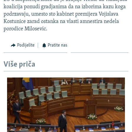
ISPRIČAJ MI
koalicija ponudi gradjanima da na izborima kazu koga
podrzavaju, umesto sto kabinet premijera Vojislava
DNEVNO@RSE
Kostunice zarad ostanka na vlasti amnestira nedela
SPECIJALI RSE
porodice Milosevic.
VIŠE OD NASLOVA
PRATITE NAS
Podijelite
Pratite nas
GENOCID U SREBRENICI
POPLAVE I KLIZIŠTA U BIH 2024.
Više priča
TV LIBERTY
Sve RFE/RL stranice
POST SCRIPTUM
MOJA EVROPA
TRI DECENIJE OD RATA U BIH
SVE KARTE DEJTONA
NASTANAK I RASPAD JUGOSLAVIJE