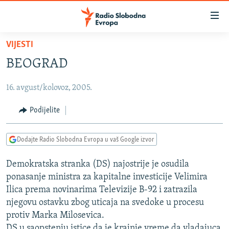
Dostupni
linkovi
Pređite
VIJESTI
na
VIJESTI
BEOGRAD
glavni
BOSNA I HERCEGOVINA
sadržaj
16. avgust/kolovoz, 2005.
SRBIJA
Pređite
na
KOSOVO
Podijelite
glavnu
CRNA GORA
navigaciju
Dodajte Radio Slobodna Evropa u vaš Google izvor
Pređite
VIZUELNO
na
Demokratska stranka (DS) najostrije je osudila
PODCASTI
VIDEO
pretragu
ponasanje ministra za kapitalne investicije Velimira
RAT U UKRAJINI
FOTOGALERIJE
Ilica prema novinarima Televizije B-92 i zatrazila
KINA NA BALKANU
njegovu ostavku zbog uticaja na svedoke u procesu
INFOGRAFIKE
protiv Marka Milosevica.
RSE PRIČE IZ SVIJETA
DS u saopstenju istice da je krajnje vreme da vladajuca