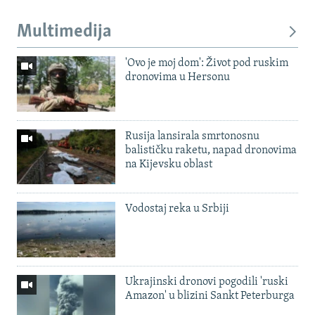
Multimedija
'Ovo je moj dom': Život pod ruskim
dronovima u Hersonu
Rusija lansirala smrtonosnu
balističku raketu, napad dronovima
na Kijevsku oblast
Vodostaj reka u Srbiji
Ukrajinski dronovi pogodili 'ruski
Amazon' u blizini Sankt Peterburga