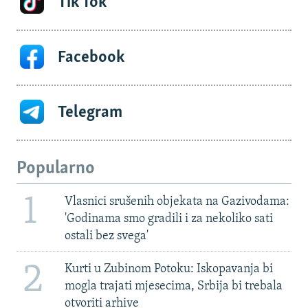
Tik Tok
Facebook
Telegram
Popularno
1
Vlasnici srušenih objekata na Gazivodama:
'Godinama smo gradili i za nekoliko sati
ostali bez svega'
2
Kurti u Zubinom Potoku: Iskopavanja bi
mogla trajati mjesecima, Srbija bi trebala
otvoriti arhive