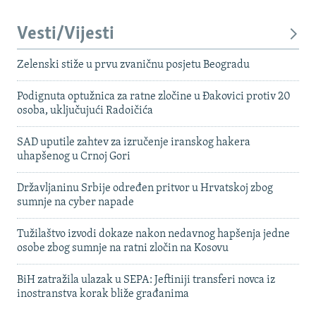
Vesti/Vijesti
Zelenski stiže u prvu zvaničnu posjetu Beogradu
Podignuta optužnica za ratne zločine u Đakovici protiv 20
osoba, uključujući Radoičića
SAD uputile zahtev za izručenje iranskog hakera
uhapšenog u Crnoj Gori
Državljaninu Srbije određen pritvor u Hrvatskoj zbog
sumnje na cyber napade
Tužilaštvo izvodi dokaze nakon nedavnog hapšenja jedne
osobe zbog sumnje na ratni zločin na Kosovu
BiH zatražila ulazak u SEPA: Jeftiniji transferi novca iz
inostranstva korak bliže građanima