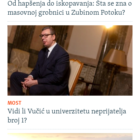
Od hapšenja do iskopavanja: Šta se zna o
masovnoj grobnici u Zubinom Potoku?
MOST
Vidi li Vučić u univerzitetu neprijatelja
broj 1?