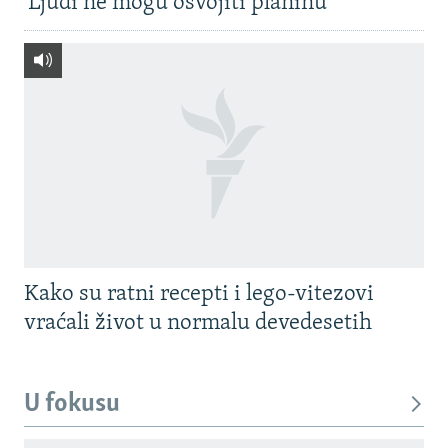
'Ljudi ne mogu osvojiti planinu'
Kako su ratni recepti i lego-vitezovi
vraćali život u normalu devedesetih
U fokusu