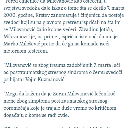
“Pored činjenice da Milovanović kao oštećeni, u
svojstvu svedoka daje iskaz o tome šta se desilo 7. marta
2000. godine, Krstev zanemaruje i činjenicu da postoje
svedoci koji su na glavnom pretresu ispričali na šta im
se Milovanović žalio kobne večeri. Živadinu Jotiću,
Milovanović je, na primer, ispričao iste noći da mu je
Marko Milošević pretio da će ga na komade iseći
motornom testerom.
“Milovanović se zbog trauma zadobijenih 7. marta leči
od posttraumatskog stresnog sindroma o čemu svedoči
psihijatar Vojin Kuzmanović:
“Mogu da kažem da je Zoran Milovanović lečen kod
mene zbog simptoma posttraumatskog stresnog
poremećaja koje je trajalo duže vreme po kritičnom
događaju o kome se radi ovde.