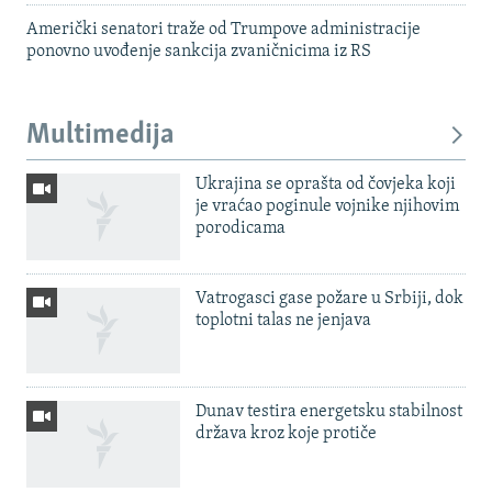
Američki senatori traže od Trumpove administracije
ponovno uvođenje sankcija zvaničnicima iz RS
Multimedija
Ukrajina se oprašta od čovjeka koji
je vraćao poginule vojnike njihovim
porodicama
Vatrogasci gase požare u Srbiji, dok
toplotni talas ne jenjava
Dunav testira energetsku stabilnost
država kroz koje protiče