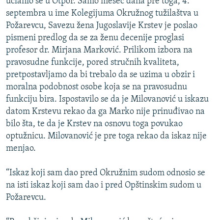
učlanio se u Otpor. Samo mesec dana pre toga, 4.
septembra u ime Kolegijuma Okružnog tužilaštva u
Požarevcu, Savezu žena Jugoslavije Krstev je poslao
pismeni predlog da se za ženu decenije proglasi
profesor dr. Mirjana Marković. Prilikom izbora na
pravosudne funkcije, pored stručnih kvaliteta,
pretpostavljamo da bi trebalo da se uzima u obzir i
moralna podobnost osobe koja se na pravosudnu
funkciju bira. Ispostavilo se da je Milovanović u iskazu
datom Krstevu rekao da ga Marko nije prinuđivao na
bilo šta, te da je Krstev na osnovu toga povukao
optužnicu. Milovanović je pre toga rekao da iskaz nije
menjao.
“Iskaz koji sam dao pred Okružnim sudom odnosio se
na isti iskaz koji sam dao i pred Opštinskim sudom u
Požarevcu.