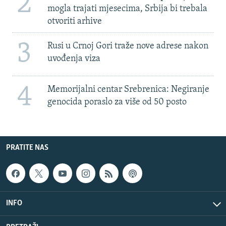
2
mogla trajati mjesecima, Srbija bi trebala
otvoriti arhive
3
Rusi u Crnoj Gori traže nove adrese nakon
uvođenja viza
4
Memorijalni centar Srebrenica: Negiranje
genocida poraslo za više od 50 posto
PRATITE NAS
INFO