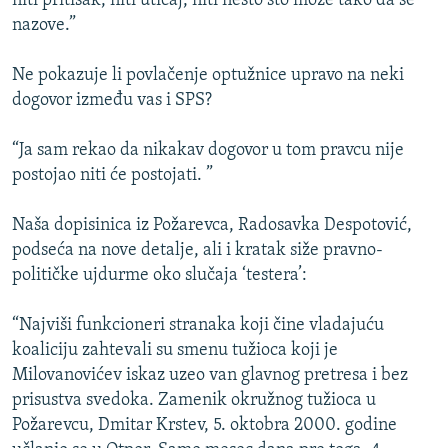
niti pritisak, niti uticaj, niti nešto što može tako da se
nazove.”
Ne pokazuje li povlačenje optužnice upravo na neki
dogovor između vas i SPS?
“Ja sam rekao da nikakav dogovor u tom pravcu nije
postojao niti će postojati. ”
Naša dopisinica iz Požarevca, Radosavka Despotović,
podseća na nove detalje, ali i kratak siže pravno-
političke ujdurme oko slučaja ‘testera’:
“Najviši funkcioneri stranaka koji čine vladajuću
koaliciju zahtevali su smenu tužioca koji je
Milovanovićev iskaz uzeo van glavnog pretresa i bez
prisustva svedoka. Zamenik okružnog tužioca u
Požarevcu, Dmitar Krstev, 5. oktobra 2000. godine