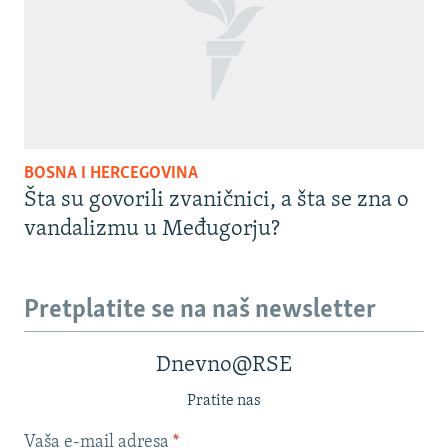
BOSNA I HERCEGOVINA
Šta su govorili zvaničnici, a šta se zna o
vandalizmu u Međugorju?
Pretplatite se na naš newsletter
Dnevno@RSE
Pratite nas
Vaša e-mail adresa
*