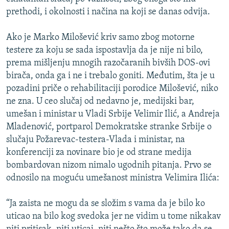
ISPRIČAJ MI
prethodi, i okolnosti i načina na koji se danas odvija.
DNEVNO@RSE
Ako je Marko Milošević kriv samo zbog motorne
SPECIJALI RSE
testere za koju se sada ispostavlja da je nije ni bilo,
prema mišljenju mnogih razočaranih bivših DOS-ovi
VIŠE OD NASLOVA
PRATITE NAS
birača, onda ga i ne i trebalo goniti. Međutim, šta je u
GENOCID U SREBRENICI
pozadini priče o rehabilitaciji porodice Milošević, niko
ne zna. U ceo slučaj od nedavno je, medijski bar,
POPLAVE I KLIZIŠTA U BIH 2024.
umešan i ministar u Vladi Srbije Velimir Ilić, a Andreja
TV LIBERTY
Sve RFE/RL stranice
Mladenović, portparol Demokratske stranke Srbije o
POST SCRIPTUM
slučaju Požarevac-testera-Vlada i ministar, na
konferenciji za novinare bio je od strane medija
MOJA EVROPA
bombardovan nizom nimalo ugodnih pitanja. Prvo se
TRI DECENIJE OD RATA U BIH
odnosilo na moguću umešanost ministra Velimira Ilića:
SVE KARTE DEJTONA
“Ja zaista ne mogu da se složim s vama da je bilo ko
NASTANAK I RASPAD JUGOSLAVIJE
uticao na bilo kog svedoka jer ne vidim u tome nikakav