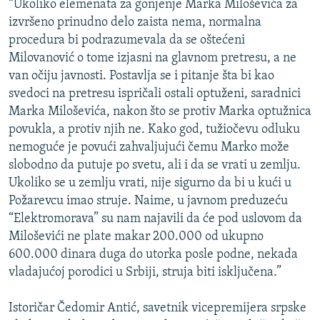
“Ukoliko elemenata za gonjenje Marka Miloševića za
izvršeno prinudno delo zaista nema, normalna
procedura bi podrazumevala da se oštećeni
Milovanović o tome izjasni na glavnom pretresu, a ne
van očiju javnosti. Postavlja se i pitanje šta bi kao
svedoci na pretresu ispričali ostali optuženi, saradnici
Marka Miloševića, nakon što se protiv Marka optužnica
povukla, a protiv njih ne. Kako god, tužiočevu odluku
nemoguće je povući zahvaljujući čemu Marko može
slobodno da putuje po svetu, ali i da se vrati u zemlju.
Ukoliko se u zemlju vrati, nije sigurno da bi u kući u
Požarevcu imao struje. Naime, u javnom preduzeću
“Elektromorava” su nam najavili da će pod uslovom da
Miloševići ne plate makar 200.000 od ukupno
600.000 dinara duga do utorka posle podne, nekada
vladajućoj porodici u Srbiji, struja biti isključena.”
Istoričar Čedomir Antić, savetnik vicepremijera srpske