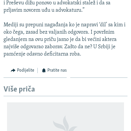
i Preševu dižu ponovo u advokatski stalež i da sa
prljavim novcem uđu u advokaturu.”
Mediji su prepuni nagađanja ko je napravi ‘dil’ sa kim i
oko čega, zasad bez valjanih odgovora. I površnim
gledanjem na ovu priču jasno je da bi većini aktera
najviše odgovarao zaborav. Zašto da ne? U Srbiji je
pamćenje odavno deficitarna roba.
Podijelite
Pratite nas
Više priča