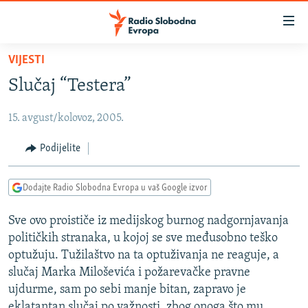
Dostupni
linkovi
Pređite
VIJESTI
na
VIJESTI
Slučaj “Testera”
glavni
BOSNA I HERCEGOVINA
sadržaj
15. avgust/kolovoz, 2005.
SRBIJA
Pređite
na
KOSOVO
Podijelite
glavnu
CRNA GORA
navigaciju
Dodajte Radio Slobodna Evropa u vaš Google izvor
Pređite
VIZUELNO
na
Sve ovo proističe iz medijskog burnog nadgornjavanja
PODCASTI
VIDEO
pretragu
političkih stranaka, u kojoj se sve međusobno teško
RAT U UKRAJINI
FOTOGALERIJE
optužuju. Tužilaštvo na ta optuživanja ne reaguje, a
KINA NA BALKANU
slučaj Marka Miloševića i požarevačke pravne
INFOGRAFIKE
ujdurme, sam po sebi manje bitan, zapravo je
RSE PRIČE IZ SVIJETA
eklatantan slučaj po važnosti, zbog onoga što mu