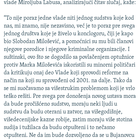
vlade Miroljuba Labusa, analizirajući čitav slučaj, kaže:
“To nije poraz jedne vlade niti jednog sudstva koje kod
nas, mi znamo, nije nezavisno, već je to poraz pre svega
jednog društva koje je živelo u konclogoru, čiji je kapo
bio Slobodan Milošević, a pomoćnici su mu bili članovi
njegove porodice i njegove kriminalne organizacije. I
suštinski, ovo što se dogodilo sa povlačenjem optužnice
protiv Marka Miloševića iskoristili su minorni političari
da kritikuju onaj deo Vlade koji sprovodi reforme na
način na koji su sprovođeni od 2001. na dalje. Tako da
se mi suočavamo sa višestrukim problemom koji je vrlo
teško rešiti. Pre svega pre donošenja novog ustava mora
da bude pročišćeno sudstvo, moraju neki ljudi u
sudstvu da budu oterani u zatvor, na višegodišnje,
višedecenijske kazne robije, zatim moraju više stotina
sudija i tužilaca da budu otpušteni i to nečasno
otpušteni. Ne da im bude dozvoljeno da se u Bujanovcu