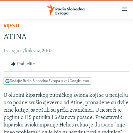
Dostupni
linkovi
Pređite
VIJESTI
na
VIJESTI
ATINA
glavni
BOSNA I HERCEGOVINA
sadržaj
15. avgust/kolovoz, 2005.
SRBIJA
Pređite
na
KOSOVO
Podijelite
glavnu
CRNA GORA
navigaciju
Dodajte Radio Slobodna Evropa u vaš Google izvor
Pređite
VIZUELNO
na
U olupini kiparskog putničkog aviona koji se u nedjelju
PODCASTI
VIDEO
pretragu
oko podne srušio sjeverno od Atine, pronađene su dvije
RAT U UKRAJINI
FOTOGALERIJE
crne kutije, saopštili su grčki zvaničnici. U nesreći je
KINA NA BALKANU
poginulo 115 putnika i 6 članova posade. Predstavnik
INFOGRAFIKE
kiparske aviokompanije Helios rekao je da avion "nije
RSE PRIČE IZ SVIJETA
imao problema i da je bio na servisu prošle sedmice".