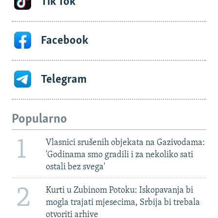
Tik Tok
Facebook
Telegram
Popularno
1
Vlasnici srušenih objekata na Gazivodama:
'Godinama smo gradili i za nekoliko sati
ostali bez svega'
2
Kurti u Zubinom Potoku: Iskopavanja bi
mogla trajati mjesecima, Srbija bi trebala
otvoriti arhive