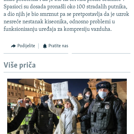
ISPRIČAJ MI
Spasioci su dosada pronašli oko 100 stradalih putnika,
a dio njih je bio smrznut pa se pretpostavlja da je uzrok
DNEVNO@RSE
nesreće nestanak kiseonika, odnosno problemi u
SPECIJALI RSE
funksionisanju uređaja za kompresiju vazduha.
VIŠE OD NASLOVA
PRATITE NAS
Podijelite
Pratite nas
GENOCID U SREBRENICI
POPLAVE I KLIZIŠTA U BIH 2024.
Više priča
TV LIBERTY
Sve RFE/RL stranice
POST SCRIPTUM
MOJA EVROPA
TRI DECENIJE OD RATA U BIH
SVE KARTE DEJTONA
NASTANAK I RASPAD JUGOSLAVIJE