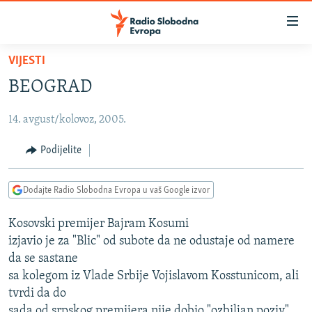
Dostupni
linkovi
Pređite
VIJESTI
na
VIJESTI
BEOGRAD
glavni
BOSNA I HERCEGOVINA
sadržaj
14. avgust/kolovoz, 2005.
SRBIJA
Pređite
na
KOSOVO
Podijelite
glavnu
CRNA GORA
navigaciju
Dodajte Radio Slobodna Evropa u vaš Google izvor
Pređite
VIZUELNO
na
Kosovski premijer Bajram Kosumi
PODCASTI
VIDEO
pretragu
izjavio je za "Blic" od subote da ne odustaje od namere
RAT U UKRAJINI
FOTOGALERIJE
da se sastane
KINA NA BALKANU
sa kolegom iz Vlade Srbije Vojislavom Kosstunicom, ali
INFOGRAFIKE
tvrdi da do
RSE PRIČE IZ SVIJETA
sada od srpskog premijera nije dobio "ozbiljan poziv".