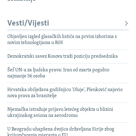
Vesti/Vijesti
Objavljen izgled glasačkih listića na prvim izborima s
novim tehnologijama u BiH
Demokratski savez Kosova traži poziciju predsednika
Šef UN-a za ljudska prava: Iran od marta pogubio
najmanje 56 osoba
Hrvatska obilježava godišnjicu 'Oluje', Plenković najavio
nova prava za branitelje
Njemačka istražuje prijavu letećeg objekta u blizini
ukrajinskog aviona na aerodromu
U Beogradu uhapšena dvojica državljana Sirije zbog
krijumčarenja migranta u EU