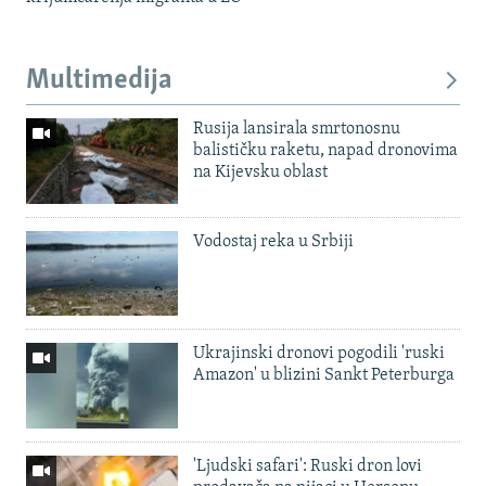
Multimedija
Rusija lansirala smrtonosnu
balističku raketu, napad dronovima
na Kijevsku oblast
Vodostaj reka u Srbiji
Ukrajinski dronovi pogodili 'ruski
Amazon' u blizini Sankt Peterburga
'Ljudski safari': Ruski dron lovi