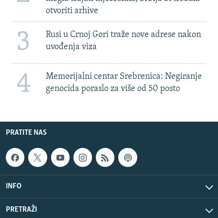
otvoriti arhive
3
Rusi u Crnoj Gori traže nove adrese nakon
uvođenja viza
4
Memorijalni centar Srebrenica: Negiranje
genocida poraslo za više od 50 posto
PRATITE NAS
INFO
PRETRAŽI