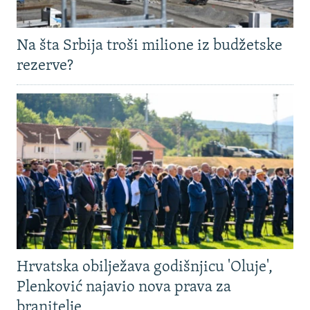
Na šta Srbija troši milione iz budžetske
rezerve?
Hrvatska obilježava godišnjicu 'Oluje',
Plenković najavio nova prava za
branitelje