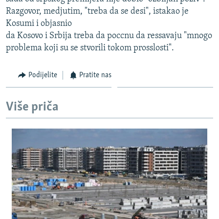
ISPRIČAJ MI
Razgovor, medjutim, "treba da se desi", istakao je
Kosumi i objasnio
DNEVNO@RSE
da Kosovo i Srbija treba da poccnu da ressavaju "mnogo
SPECIJALI RSE
problema koji su se stvorili tokom prosslosti".
VIŠE OD NASLOVA
PRATITE NAS
Podijelite
Pratite nas
GENOCID U SREBRENICI
POPLAVE I KLIZIŠTA U BIH 2024.
Više priča
TV LIBERTY
Sve RFE/RL stranice
POST SCRIPTUM
MOJA EVROPA
TRI DECENIJE OD RATA U BIH
SVE KARTE DEJTONA
NASTANAK I RASPAD JUGOSLAVIJE