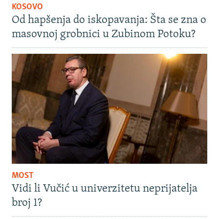
KOSOVO
Od hapšenja do iskopavanja: Šta se zna o
masovnoj grobnici u Zubinom Potoku?
MOST
Vidi li Vučić u univerzitetu neprijatelja
broj 1?