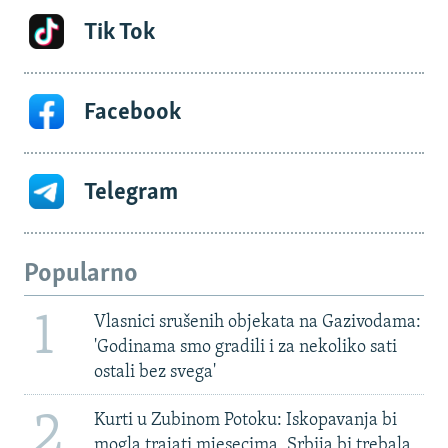
Tik Tok
Facebook
Telegram
Popularno
1
Vlasnici srušenih objekata na Gazivodama:
'Godinama smo gradili i za nekoliko sati
ostali bez svega'
2
Kurti u Zubinom Potoku: Iskopavanja bi
mogla trajati mjesecima, Srbija bi trebala