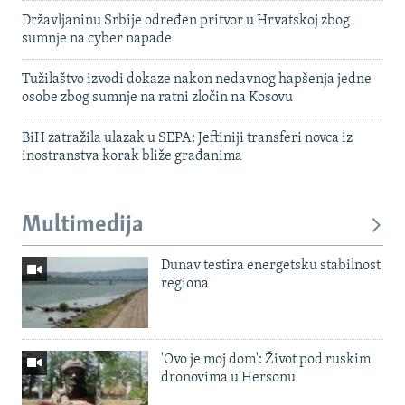
Državljaninu Srbije određen pritvor u Hrvatskoj zbog
sumnje na cyber napade
Tužilaštvo izvodi dokaze nakon nedavnog hapšenja jedne
osobe zbog sumnje na ratni zločin na Kosovu
BiH zatražila ulazak u SEPA: Jeftiniji transferi novca iz
inostranstva korak bliže građanima
Multimedija
Dunav testira energetsku stabilnost
regiona
'Ovo je moj dom': Život pod ruskim
dronovima u Hersonu