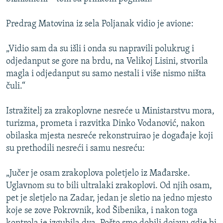
ISPRIČAJ MI
Predrag Matovina iz sela Poljanak vidio je avione:
DNEVNO@RSE
SPECIJALI RSE
„Vidio sam da su išli i onda su napravili polukrug i
odjedanput se gore na brdu, na Velikoj Lisini, stvorila
VIŠE OD NASLOVA
PRATITE NAS
magla i odjedanput su samo nestali i više nismo ništa
GENOCID U SREBRENICI
čuli.“
POPLAVE I KLIZIŠTA U BIH 2024.
Istražitelj za zrakoplovne nesreće u Ministarstvu mora,
TV LIBERTY
Sve RFE/RL stranice
turizma, prometa i razvitka Dinko Vodanović, nakon
POST SCRIPTUM
obilaska mjesta nesreće rekonstruirao je događaje koji
su prethodili nesreći i samu nesreću:
MOJA EVROPA
TRI DECENIJE OD RATA U BIH
„Jučer je osam zrakoplova poletjelo iz Mađarske.
Uglavnom su to bili ultralaki zrakoplovi. Od njih osam,
SVE KARTE DEJTONA
pet je sletjelo na Zadar, jedan je sletio na jedno mjesto
NASTANAK I RASPAD JUGOSLAVIJE
koje se zove Pokrovnik, kod Šibenika, i nakon toga