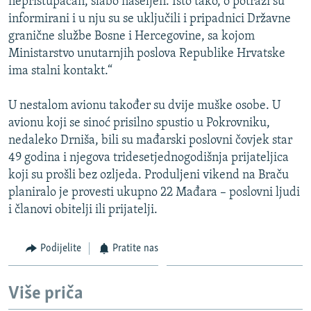
nepristupačan, slabo naseljen. Isto tako, o potrazi su
informirani i u nju su se uključili i pripadnici Državne
granične službe Bosne i Hercegovine, sa kojom
Ministarstvo unutarnjih poslova Republike Hrvatske
ima stalni kontakt.“
U nestalom avionu također su dvije muške osobe. U
avionu koji se sinoć prisilno spustio u Pokrovniku,
nedaleko Drniša, bili su mađarski poslovni čovjek star
49 godina i njegova tridesetjednogodišnja prijateljica
koji su prošli bez ozljeda. Produljeni vikend na Braču
planiralo je provesti ukupno 22 Mađara – poslovni ljudi
i članovi obitelji ili prijatelji.
Podijelite
Pratite nas
Više priča