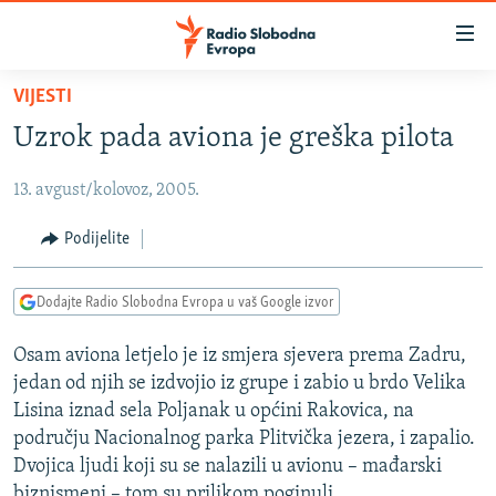
Dostupni
linkovi
Pređite
VIJESTI
na
VIJESTI
Uzrok pada aviona je greška pilota
glavni
BOSNA I HERCEGOVINA
sadržaj
13. avgust/kolovoz, 2005.
SRBIJA
Pređite
na
KOSOVO
Podijelite
glavnu
CRNA GORA
navigaciju
Dodajte Radio Slobodna Evropa u vaš Google izvor
Pređite
VIZUELNO
na
Osam aviona letjelo je iz smjera sjevera prema Zadru,
PODCASTI
VIDEO
pretragu
jedan od njih se izdvojio iz grupe i zabio u brdo Velika
RAT U UKRAJINI
FOTOGALERIJE
Lisina iznad sela Poljanak u općini Rakovica, na
KINA NA BALKANU
području Nacionalnog parka Plitvička jezera, i zapalio.
INFOGRAFIKE
Dvojica ljudi koji su se nalazili u avionu – mađarski
RSE PRIČE IZ SVIJETA
biznismeni – tom su prilikom poginuli.