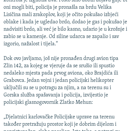
kontrola je izgubila dva. Pošto smo dobili dojavu gdje bi
oni mogli biti, policija je pronašla na brdu Velika
Lisičina mali zrakoplov, koji je očito pokušao izbjeći
oblake i kada je ugledao brdo, dodao je gas i pokušao je
nadvisiti brdo, ali već je bilo kasno, udario je u krošnje i
zabio se u kamenje. Od siline udarca se zapalio i sav
izgorio, nažalost i tijela.“
Dok ovo javljamo, još nije pronađen drugi avion tipa
Zlin 142, za kojeg se vjeruje da se srušio ili spustio
nedaleko mjesta pada prvog aviona, oko Brajdića ili
Grabovca. Jedan vojni i jedan policijski helikopter
uključili su se u potragu za njim, a na terenu su i
Gorska služba spašavanja i policija, izvijestio je
policijski glasnogovornik Zlatko Mehun:
„Djelatnici karlovačke Policijske uprave na terenu
također pretražuju prostor koji je dobrim dijelom i