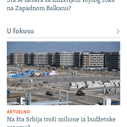
Šta se dešava sa služenjem vojnog roka
na Zapadnom Balkanu?
U fokusu
AKTUELNO
Na šta Srbija troši milione iz budžetske