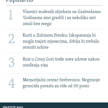
Popularno
1
Vlasnici srušenih objekata na Gazivodama:
'Godinama smo gradili i za nekoliko sati
ostali bez svega'
2
Kurti u Zubinom Potoku: Iskopavanja bi
mogla trajati mjesecima, Srbija bi trebala
otvoriti arhive
3
Rusi u Crnoj Gori traže nove adrese nakon
uvođenja viza
4
Memorijalni centar Srebrenica: Negiranje
genocida poraslo za više od 50 posto