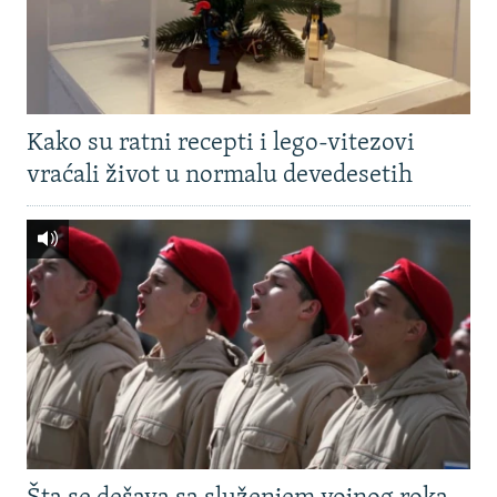
Kako su ratni recepti i lego-vitezovi
vraćali život u normalu devedesetih