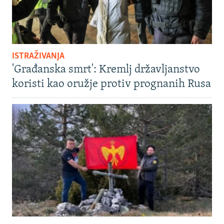
ISTRAŽIVANJA
'Građanska smrt': Kremlj državljanstvo
koristi kao oružje protiv prognanih Rusa