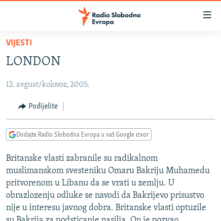
Dostupni
linkovi
Pređite
VIJESTI
na
VIJESTI
LONDON
glavni
BOSNA I HERCEGOVINA
sadržaj
12. avgust/kolovoz, 2005.
SRBIJA
Pređite
na
KOSOVO
Podijelite
glavnu
CRNA GORA
navigaciju
Dodajte Radio Slobodna Evropa u vaš Google izvor
Pređite
VIZUELNO
na
Britanske vlasti zabranile su radikalnom
PODCASTI
VIDEO
pretragu
muslimanskom svesteniku Omaru Bakriju Muhamedu
RAT U UKRAJINI
FOTOGALERIJE
pritvorenom u Libanu da se vrati u zemlju. U
KINA NA BALKANU
obrazlozenju odluke se navodi da Bakrijevo prisustvo
INFOGRAFIKE
nije u interesu javnog dobra. Britanske vlasti optuzile
RSE PRIČE IZ SVIJETA
su Bakrija za podsticanje nasilja. On je pozvao