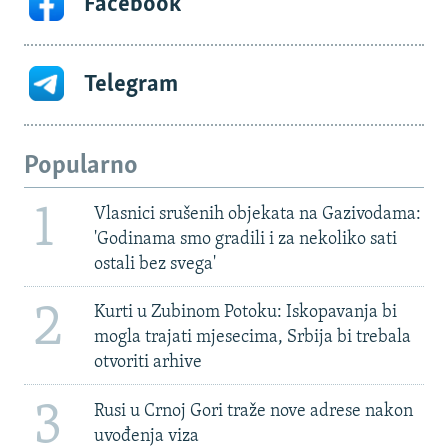
Facebook
Telegram
Popularno
1
Vlasnici srušenih objekata na Gazivodama:
'Godinama smo gradili i za nekoliko sati
ostali bez svega'
2
Kurti u Zubinom Potoku: Iskopavanja bi
mogla trajati mjesecima, Srbija bi trebala
otvoriti arhive
3
Rusi u Crnoj Gori traže nove adrese nakon
uvođenja viza