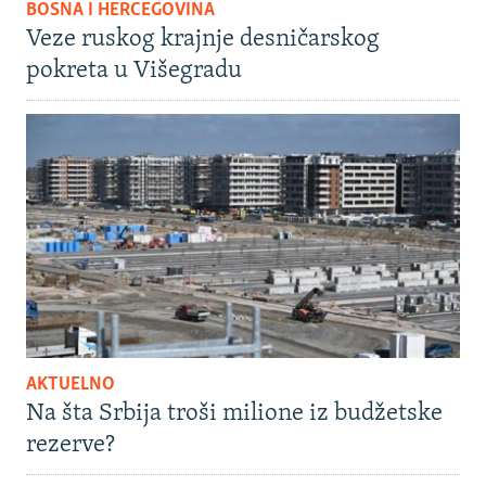
BOSNA I HERCEGOVINA
Veze ruskog krajnje desničarskog
pokreta u Višegradu
AKTUELNO
Na šta Srbija troši milione iz budžetske
rezerve?