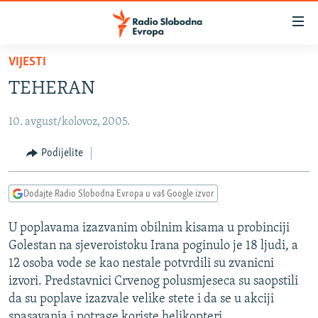
Dostupni
linkovi
Pređite
VIJESTI
na
VIJESTI
TEHERAN
glavni
BOSNA I HERCEGOVINA
sadržaj
10. avgust/kolovoz, 2005.
SRBIJA
Pređite
na
KOSOVO
Podijelite
glavnu
CRNA GORA
navigaciju
Dodajte Radio Slobodna Evropa u vaš Google izvor
Pređite
VIZUELNO
na
U poplavama izazvanim obilnim kisama u probinciji
PODCASTI
VIDEO
pretragu
Golestan na sjeveroistoku Irana poginulo je 18 ljudi, a
RAT U UKRAJINI
FOTOGALERIJE
12 osoba vode se kao nestale potvrdili su zvanicni
KINA NA BALKANU
izvori. Predstavnici Crvenog polusmjeseca su saopstili
INFOGRAFIKE
da su poplave izazvale velike stete i da se u akciji
RSE PRIČE IZ SVIJETA
spasavanja i potrage koriste helikopteri.