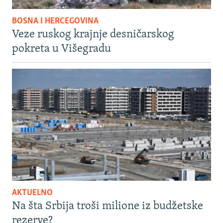
BOSNA I HERCEGOVINA
Veze ruskog krajnje desničarskog
pokreta u Višegradu
AKTUELNO
Na šta Srbija troši milione iz budžetske
rezerve?