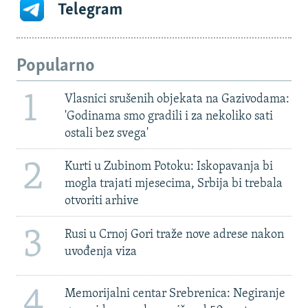
Telegram
Popularno
1
Vlasnici srušenih objekata na Gazivodama:
'Godinama smo gradili i za nekoliko sati
ostali bez svega'
2
Kurti u Zubinom Potoku: Iskopavanja bi
mogla trajati mjesecima, Srbija bi trebala
otvoriti arhive
3
Rusi u Crnoj Gori traže nove adrese nakon
uvođenja viza
4
Memorijalni centar Srebrenica: Negiranje