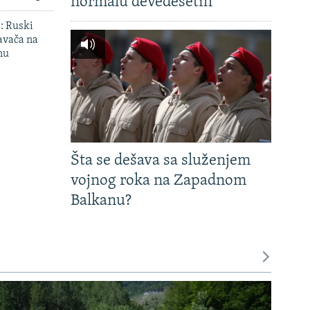
normalu devedesetih
': Ruski
avača na
nu
Šta se dešava sa služenjem
vojnog roka na Zapadnom
Balkanu?