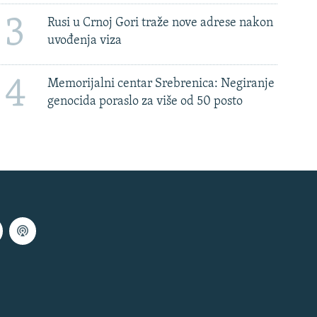
3
Rusi u Crnoj Gori traže nove adrese nakon
uvođenja viza
4
Memorijalni centar Srebrenica: Negiranje
genocida poraslo za više od 50 posto