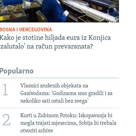
BOSNA I HERCEGOVINA
Kako je stotine hiljada eura iz Konjica
'zalutalo' na račun prevaranata?
Popularno
1
Vlasnici srušenih objekata na
Gazivodama: 'Godinama smo gradili i za
nekoliko sati ostali bez svega'
2
Kurti u Zubinom Potoku: Iskopavanja bi
mogla trajati mjesecima, Srbija bi trebala
otvoriti arhive