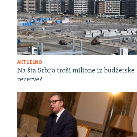
AKTUELNO
Na šta Srbija troši milione iz budžetske
rezerve?