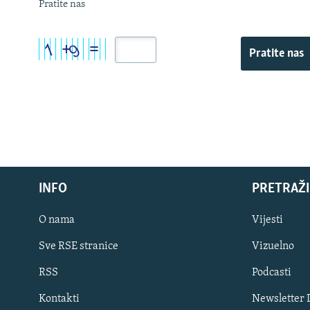
Pratite nas
Pratite nas
INFO
PRETRAŽI
O nama
Vijesti
Sve RSE stranice
Vizuelno
PRATITE NAS
RSS
Podcasti
Kontakti
Newsletter