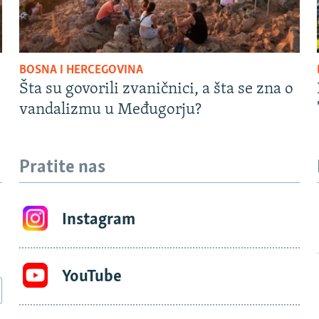
BOSNA I HERCEGOVINA
Šta su govorili zvaničnici, a šta se zna o
vandalizmu u Međugorju?
Pratite nas
Instagram
YouTube