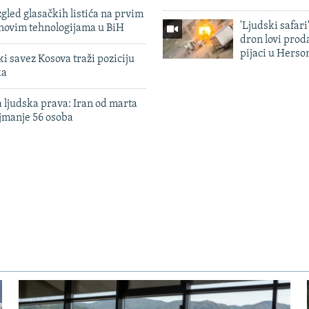
zgled glasačkih listića na prvim
'Ljudski safari
 novim tehnologijama u BiH
dron lovi prod
pijaci u Herso
 savez Kosova traži poziciju
ka
 ljudska prava: Iran od marta
jmanje 56 osoba