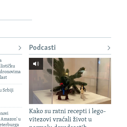
Podcasti
a
lističku
 dronovima
last
u Srbiji
Kako su ratni recepti i lego-
onovi
vitezovi vraćali život u
i Amazon' u
Peterburga