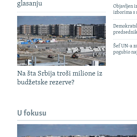
glasanju
Objavljen i
izborima s
Demokratski
predsedni
Šef UN-a za
pogubio na
Na šta Srbija troši milione iz
budžetske rezerve?
U fokusu