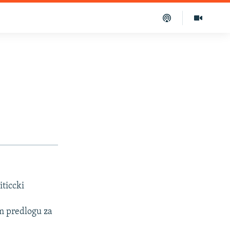
iticcki
em predlogu za