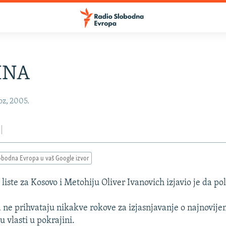
INA
oz, 2005.
obodna Evropa u vaš Google izvor
liste za Kosovo i Metohiju Oliver Ivanovich izjavio je da pol
 ne prihvataju nikakve rokove za izjasnjavanje o najnovij
u vlasti u pokrajini.