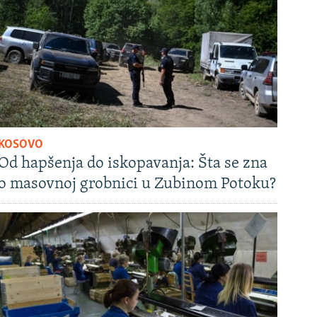
KOSOVO
Od hapšenja do iskopavanja: Šta se zna
o masovnoj grobnici u Zubinom Potoku?