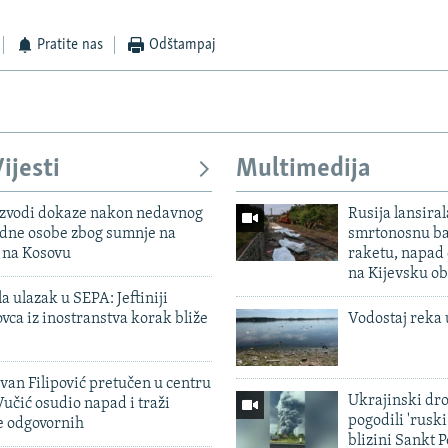
Pratite nas
Odštampaj
ijesti
Multimedija
 izvodi dokaze nakon nedavnog
Rusija lansiral
edne osobe zbog sumnje na
smrtonosnu ba
n na Kosovu
raketu, napad
na Kijevsku ob
a ulazak u SEPA: Jeftiniji
ovca iz inostranstva korak bliže
Vodostaj reka 
evan Filipović pretučen u centru
Ukrajinski dr
učić osudio napad i traži
pogodili 'rusk
e odgovornih
blizini Sankt 