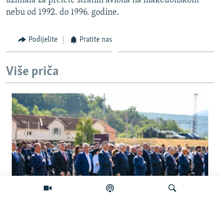
uzimala za prelete stranih aviona na makedonskom
nebu od 1992. do 1996. godine.
Podijelite
Pratite nas
Više priča
Hrvatska obilježava godišnjicu 'Oluje',