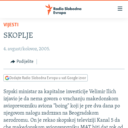
Dostupni
linkovi
Pređite
VIJESTI
na
VIJESTI
SKOPLJE
glavni
BOSNA I HERCEGOVINA
sadržaj
4. avgust/kolovoz, 2005.
SRBIJA
Pređite
na
KOSOVO
Podijelite
glavnu
CRNA GORA
navigaciju
Dodajte Radio Slobodna Evropa u vaš Google izvor
Pređite
VIZUELNO
na
Srpski ministar za kapitalne investicije Velimir Ilich
PODCASTI
VIDEO
pretragu
izjavio je da nema govora o vrachanju makedonskom
RAT U UKRAJINI
FOTOGALERIJE
avioprevozniku aviona "boing" koji je pre dva dana po
KINA NA BALKANU
njegovom nalogu zadrzzan na Beogradskom
INFOGRAFIKE
aerodromu. On je rekao skopskoj televiziji Kanal 5 da
RSE PRIČE IZ SVIJETA
che makedonskom avioprevozniku MAT biti dat rok od