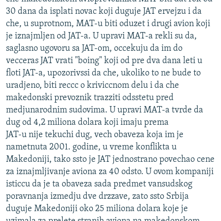
ISPRIČAJ MI
30 dana da isplati novac koji duguje JAT ervejzu i da
che, u suprotnom, MAT-u biti oduzet i drugi avion koji
DNEVNO@RSE
je iznajmljen od JAT-a. U upravi MAT-a rekli su da,
SPECIJALI RSE
saglasno ugovoru sa JAT-om, occekuju da im do
vecceras JAT vrati "boing" koji od pre dva dana leti u
VIŠE OD NASLOVA
PRATITE NAS
floti JAT-a, upozorivssi da che, ukoliko to ne bude to
GENOCID U SREBRENICI
uradjeno, biti reccc o kriviccnom delu i da che
makedonski prevoznik trazziti odsstetu pred
POPLAVE I KLIZIŠTA U BIH 2024.
medjunarodnim sudovima. U upravi MAT-a tvrde da
TV LIBERTY
Sve RFE/RL stranice
dug od 4,2 miliona dolara koji imaju prema
POST SCRIPTUM
JAT-u nije tekuchi dug, vech obaveza koja im je
nametnuta 2001. godine, u vreme konflikta u
MOJA EVROPA
Makedoniji, tako ssto je JAT jednostrano povechao cene
TRI DECENIJE OD RATA U BIH
za iznajmljivanje aviona za 40 odsto. U ovom kompaniji
isticcu da je ta obaveza sada predmet vansudskog
SVE KARTE DEJTONA
poravnanja izmedju dve drzzave, zato ssto Srbija
NASTANAK I RASPAD JUGOSLAVIJE
duguje Makedoniji oko 25 miliona dolara koje je