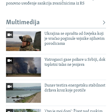
ponovno uvođenje sankcija zvaničnicima iz RS
Multimedija
Ukrajina se oprašta od čovjeka koji
je vraćao poginule vojnike njihovim
porodicama
Vatrogasci gase požare u Srbiji, dok
toplotni talas ne jenjava
Dunav testira energetsku stabilnost
država kroz koje protiče
'Ovo je moj dom': Život pod ruskim