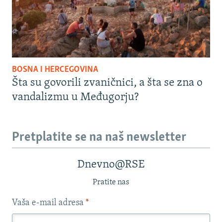
BOSNA I HERCEGOVINA
Šta su govorili zvaničnici, a šta se zna o
vandalizmu u Međugorju?
Pretplatite se na naš newsletter
Dnevno@RSE
Pratite nas
Vaša e-mail adresa
*