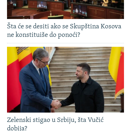
Šta će se desiti ako se Skupština Kosova
ne konstituiše do ponoći?
Zelenski stigao u Srbiju, šta Vučić
dobija?