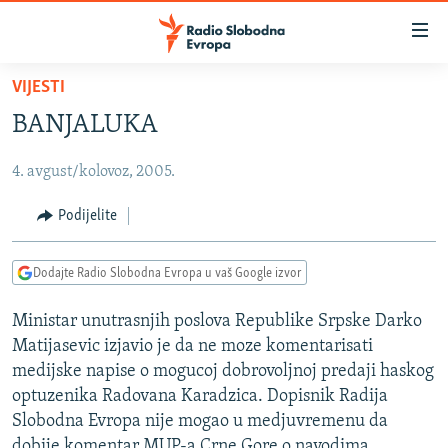
Dostupni
linkovi
Pređite
VIJESTI
na
VIJESTI
BANJALUKA
glavni
BOSNA I HERCEGOVINA
sadržaj
4. avgust/kolovoz, 2005.
SRBIJA
Pređite
na
KOSOVO
Podijelite
glavnu
CRNA GORA
navigaciju
Dodajte Radio Slobodna Evropa u vaš Google izvor
Pređite
VIZUELNO
na
Ministar unutrasnjih poslova Republike Srpske Darko
PODCASTI
VIDEO
pretragu
Matijasevic izjavio je da ne moze komentarisati
RAT U UKRAJINI
FOTOGALERIJE
medijske napise o mogucoj dobrovoljnoj predaji haskog
KINA NA BALKANU
optuzenika Radovana Karadzica. Dopisnik Radija
INFOGRAFIKE
Slobodna Evropa nije mogao u medjuvremenu da
RSE PRIČE IZ SVIJETA
dobije komentar MUP-a Crne Gore o navodima