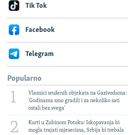
Tik Tok
Facebook
Telegram
Popularno
1
Vlasnici srušenih objekata na Gazivodama:
'Godinama smo gradili i za nekoliko sati
ostali bez svega'
2
Kurti u Zubinom Potoku: Iskopavanja bi
mogla trajati mjesecima, Srbija bi trebala