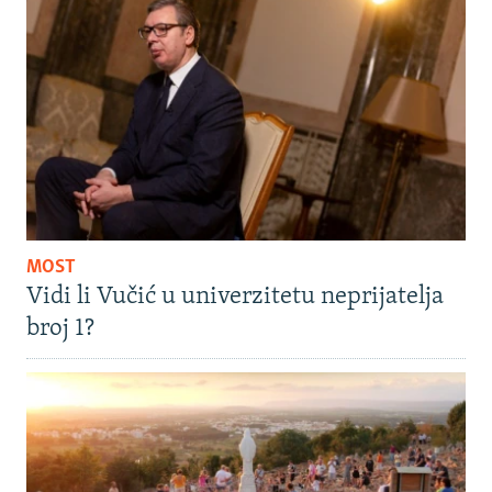
MOST
Vidi li Vučić u univerzitetu neprijatelja
broj 1?