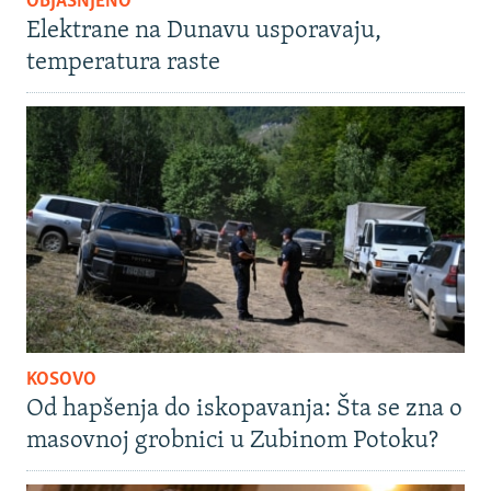
OBJAŠNJENO
Elektrane na Dunavu usporavaju,
temperatura raste
KOSOVO
Od hapšenja do iskopavanja: Šta se zna o
masovnoj grobnici u Zubinom Potoku?