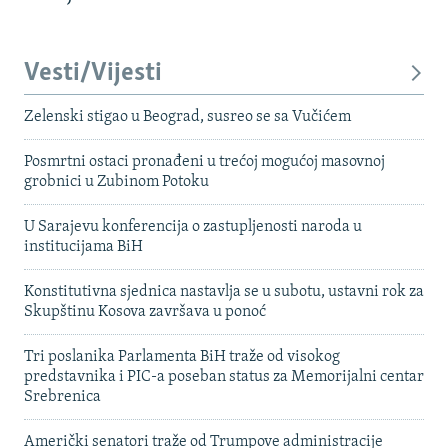
Vesti/Vijesti
Zelenski stigao u Beograd, susreo se sa Vučićem
Posmrtni ostaci pronađeni u trećoj mogućoj masovnoj
grobnici u Zubinom Potoku
U Sarajevu konferencija o zastupljenosti naroda u
institucijama BiH
Konstitutivna sjednica nastavlja se u subotu, ustavni rok za
Skupštinu Kosova završava u ponoć
Tri poslanika Parlamenta BiH traže od visokog
predstavnika i PIC-a poseban status za Memorijalni centar
Srebrenica
Američki senatori traže od Trumpove administracije