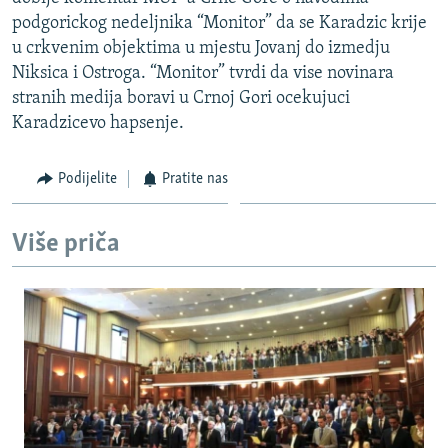
ISPRIČAJ MI
podgorickog nedeljnika “Monitor” da se Karadzic krije
u crkvenim objektima u mjestu Jovanj do izmedju
DNEVNO@RSE
Niksica i Ostroga. “Monitor” tvrdi da vise novinara
SPECIJALI RSE
stranih medija boravi u Crnoj Gori ocekujuci
Karadzicevo hapsenje.
VIŠE OD NASLOVA
PRATITE NAS
GENOCID U SREBRENICI
Podijelite
Pratite nas
POPLAVE I KLIZIŠTA U BIH 2024.
TV LIBERTY
Sve RFE/RL stranice
Više priča
POST SCRIPTUM
MOJA EVROPA
TRI DECENIJE OD RATA U BIH
SVE KARTE DEJTONA
NASTANAK I RASPAD JUGOSLAVIJE