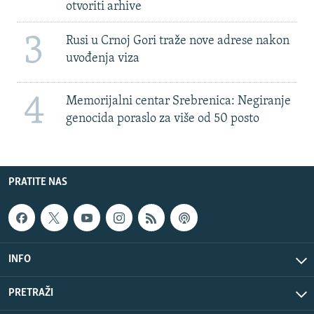
otvoriti arhive
3
Rusi u Crnoj Gori traže nove adrese nakon
uvođenja viza
4
Memorijalni centar Srebrenica: Negiranje
genocida poraslo za više od 50 posto
PRATITE NAS
INFO
PRETRAŽI