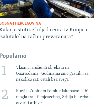
BOSNA I HERCEGOVINA
Kako je stotine hiljada eura iz Konjica
'zalutalo' na račun prevaranata?
Popularno
1
Vlasnici srušenih objekata na
Gazivodama: 'Godinama smo gradili i za
nekoliko sati ostali bez svega'
2
Kurti u Zubinom Potoku: Iskopavanja bi
mogla trajati mjesecima, Srbija bi trebala
otvoriti arhive