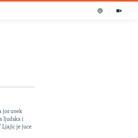
a jos uvek
a ljudska i
Ljajic je juce