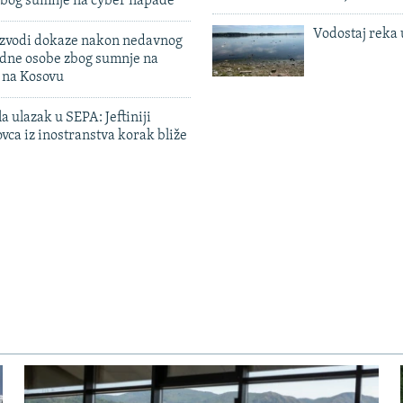
zbog sumnje na cyber napade
Vodostaj reka 
 izvodi dokaze nakon nedavnog
edne osobe zbog sumnje na
n na Kosovu
a ulazak u SEPA: Jeftiniji
ovca iz inostranstva korak bliže