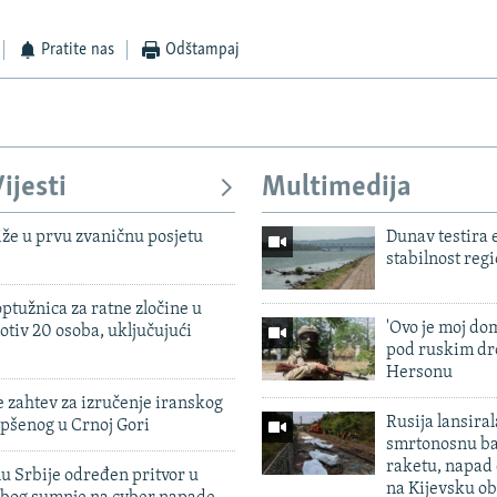
Pratite nas
Odštampaj
ijesti
Multimedija
iže u prvu zvaničnu posjetu
Dunav testira
stabilnost reg
ptužnica za ratne zločine u
'Ovo je moj dom
otiv 20 osoba, uključujući
pod ruskim dr
Hersonu
 zahtev za izručenje iranskog
Rusija lansiral
pšenog u Crnoj Gori
smrtonosnu ba
raketu, napad
u Srbije određen pritvor u
na Kijevsku ob