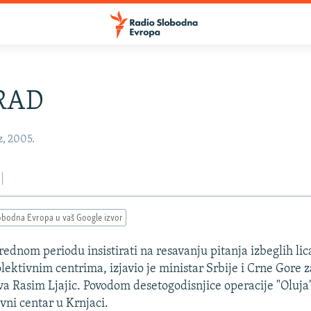
RAD
z, 2005.
obodna Evropa u vaš Google izvor
rednom periodu insistirati na resavanju pitanja izbeglih lic
ektivnim centrima, izjavio je ministar Srbije i Crne Gore z
a Rasim Ljajic. Povodom desetogodisnjice operacije "Oluja" 
vni centar u Krnjaci.