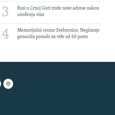
3
Rusi u Crnoj Gori traže nove adrese nakon
uvođenja viza
4
Memorijalni centar Srebrenica: Negiranje
genocida poraslo za više od 50 posto