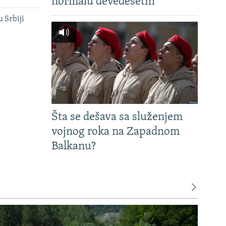
normalu devedesetih
u Srbiji
Šta se dešava sa služenjem
vojnog roka na Zapadnom
Balkanu?