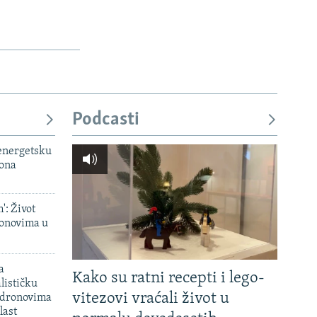
Podcasti
 energetsku
iona
': Život
onovima u
a
Kako su ratni recepti i lego-
lističku
vitezovi vraćali život u
 dronovima
last