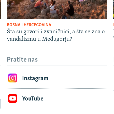
BOSNA I HERCEGOVINA
Šta su govorili zvaničnici, a šta se zna o
vandalizmu u Međugorju?
Pratite nas
Instagram
YouTube