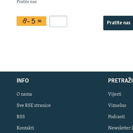
Pratite nas
Pratite nas
INFO
PRETRAŽI
O nama
Vijesti
Sve RSE stranice
Vizuelno
PRATITE NAS
RSS
Podcasti
Kontakti
Newsletter